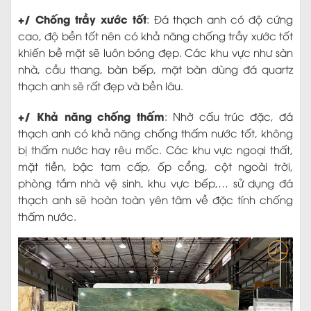
+/ Chống trầy xước tốt
: Đá thạch anh có độ cứng
cao, độ bền tốt nên có khả năng chống trầy xước tốt
khiến bề mặt sẽ luôn bóng đẹp. Các khu vực như sàn
nhà, cầu thang, bàn bếp, mặt bàn dùng đá quartz
thạch anh sẽ rất đẹp và bền lâu.
+/ Khả năng chống thấm
: Nhờ cấu trúc đặc, đá
thạch anh có khả năng chống thấm nước tốt, không
bị thấm nước hay rêu mốc. Các khu vực ngoại thất,
mặt tiền, bậc tam cấp, ốp cổng, cột ngoài trời,
phòng tắm nhà vệ sinh, khu vực bếp,… sử dụng đá
thạch anh sẽ hoàn toàn yên tâm về đặc tính chống
thấm nước.