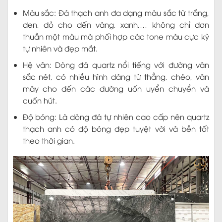
Màu sắc: Đá thạch anh đa dạng màu sắc từ trắng,
đen, đỏ cho đến vàng, xanh,… không chỉ đơn
thuần một màu mà phối hợp các tone màu cực kỳ
tự nhiên và đẹp mắt.
Hệ vân: Dòng đá quartz nổi tiếng với đường vân
sắc nét, có nhiều hình dáng từ thẳng, chéo, vân
mây cho đến các đường uốn uyển chuyển và
cuốn hút.
Độ bóng: Là dòng đá tự nhiên cao cấp nên quartz
thạch anh có độ bóng đẹp tuyệt vời và bền tốt
theo thời gian.