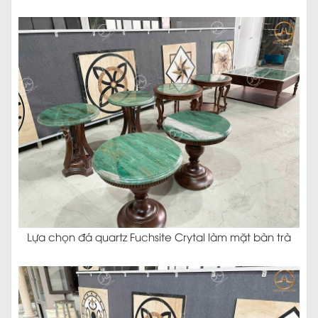
Lựa chọn đá quartz Fuchsite Crytal làm mặt bàn trà