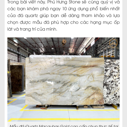
Trong bài viết này, Phú Hưng Stone sẽ cùng quý vị và
các bạn khám phá ngay 10 ứng dụng phổ biến nhất
của đá quartz giúp bạn dễ dàng tham khảo và lựa
chọn được mẫu đá phù hợp cho các hạng mục ốp
lát và trang trí của mình.
Mẫu đá Quartz Macaubas Gold cao cấp chụp thực tế tại