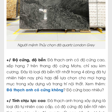
Người mệnh Thủy chọn đá quartz London Grey
+/ Độ cứng, độ bền
: Đá thạch anh có độ cứng cao,
xếp hạng 7 trên thang độ cứng Mohs, chỉ sau kim
cương. Đây là loại đá bền tốt nhất trong 4 dòng đá tự
nhiên hiện nay phù hợp để lựa chọn cho mọi hạng
mục trong xây dựng và trang trí nội thất. Xem thêm:
Đá thạch anh có cứng không
? Độ cứng bao nhiêu?
+/ Tính chịu lực cao
: Đá thạch anh trong xây dựng là
loại đá tự nhiên cao cấp, có độ cứng độ bền tốt nên