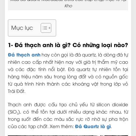
Kho
Mục lục
1- Đá thạch anh là gì? Có những loại nào?
Đá thạch anh
hay còn gọi là đá quartz, là dòng đá tự
nhiên cao cấp nhất hiện nay với giá trị thẩm mỹ cao
và các đặc tính nổi bật. Đá quartz tự nhiên tồn tại
hàng triệu năm sâu trong lòng đất và có nguồn gốc
từ quá trình hình thành các khoáng vật trong lớp vỏ
Trái Đất.
Thạch anh được cấu tạo chủ yếu từ silicon dioxide
(SiO₂), có thể tồn tại dưới nhiều dạng khác nhau, từ
trong suốt đến các màu sắc rực rỡ nhờ sự pha trộn
Đá Quartz là gì
của các tạp chất. Xem thêm:
.