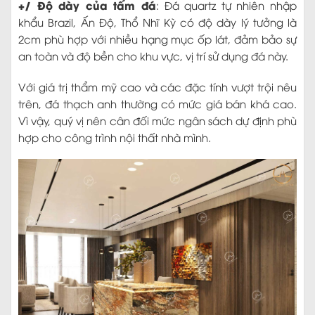
+/ Độ dày của tấm đá
: Đá quartz tự nhiên nhập
khẩu Brazil, Ấn Độ, Thổ Nhĩ Kỳ có độ dày lý tưởng là
2cm phù hợp với nhiều hạng mục ốp lát, đảm bảo sự
an toàn và độ bền cho khu vực, vị trí sử dụng đá này.
Với giá trị thẩm mỹ cao và các đặc tính vượt trội nêu
trên, đá thạch anh thường có mức giá bán khá cao.
Vì vậy, quý vị nên cân đối mức ngân sách dự định phù
hợp cho công trình nội thất nhà mình.