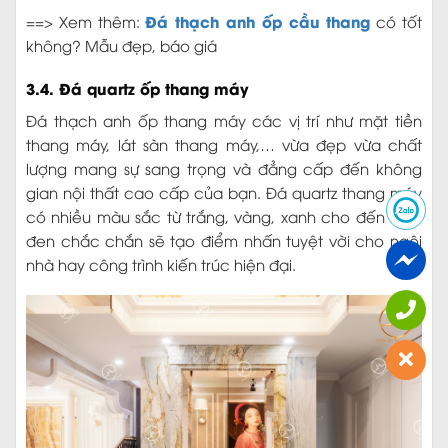
Đá thạch anh ốp cầu thang
==> Xem thêm:
có tốt
không? Mẫu đẹp, báo giá
3.4. Đá quartz ốp thang máy
Đá thạch anh ốp thang máy các vị trí như mặt tiền
thang máy, lát sàn thang máy,… vừa đẹp vừa chất
lượng mang sự sang trọng và đẳng cấp đến không
gian nội thất cao cấp của bạn. Đá quartz thang máy
có nhiều màu sắc từ trắng, vàng, xanh cho đến nâu,
đen chắc chắn sẽ tạo điểm nhấn tuyệt vời cho ngôi
nhà hay công trình kiến trúc hiện đại.