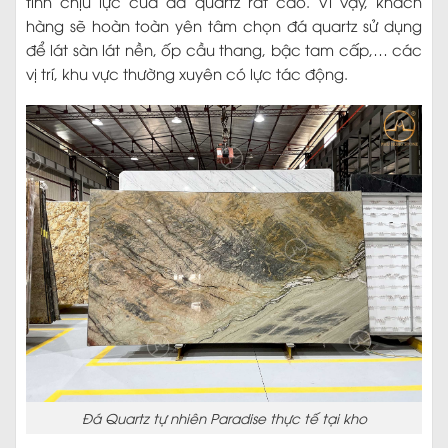
tính chịu lực của đá quartz rất cao. Vì vậy, khách
hàng sẽ hoàn toàn yên tâm chọn đá quartz sử dụng
để lát sàn lát nền, ốp cầu thang, bậc tam cấp,… các
vị trí, khu vực thường xuyên có lực tác động.
Đá Quartz tự nhiên Paradise thực tế tại kho