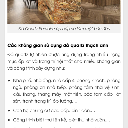
Đá Quartz Paradise ốp bếp và làm mặt bàn đảo
Các không gian sử dụng đá quartz thạch anh
Đá quartz tự nhiên được ứng dụng trong nhiều hạng
mục ốp lát và trang trí nội thất cho nhiều không gian
và công trình xây dựng như:
Nhà phố, nhà ống, nhà cấp 4: phòng khách, phòng
ngủ, phòng ăn nhà bếp, phòng tắm nhà vệ sinh,
cầu thang, thang máy, mặt tiền, bậc tam cấp, lát
sàn, tranh trang trí, ốp tường,…
Căn hộ chung cư cao cấp, bình dân,…
Công trình biệt thự liền kề, biệt thự nhà vườn,…