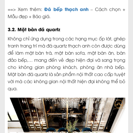
Đá bếp thạch anh
==> Xem thêm:
– Cách chọn +
Mẫu đẹp + Báo giá.
3.2. Mặt bàn đá quartz
Không chỉ ứng dụng trong các hạng mục ốp lát, ghép
tranh trang trí mà đá quartz thạch anh còn được dùng
để làm mặt bàn trà, mặt bàn sofa, mặt bàn ăn, bàn
đảo bếp,… mang đến vẻ đẹp hiện đại và sang trọng
cho không gian phòng khách, phòng ăn nhà bếp.
Mặt bàn đá quartz là sản phẩm nội thất cao cấp tuyệt
vời mà các không gian nội thất hiện đại không thể bỏ
qua.