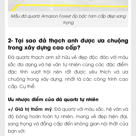
Mẫu đá quartz Amazon Forest ốp bậc tam cấp đẹp sang
trọng
2- Tại sao đá thạch anh được ưa chuộng
trong xây dựng cao cấp?
Đá quartz thạch anh sở hữu vẻ đẹp độc đáo với màu
sắc đa dạng và hệ vân tự nhiên cùng các đặc điểm
đặc tính vượt trội nên rất được yêu thích và ưa
chuộng trong xây dựng, nhất là các công trình cao
cấp. Cụ thể:
Ưu nhược điểm của đá quartz tự nhiên
+/ Giá trị thẩm mỹ
: Đá quartz với màu sắc, hệ vân và
độ bóng hoàn toàn tự nhiên, mang vẻ đẹp hiện đại,
sang trọng và đẳng cấp đến không gian nội thất của
bạn với: