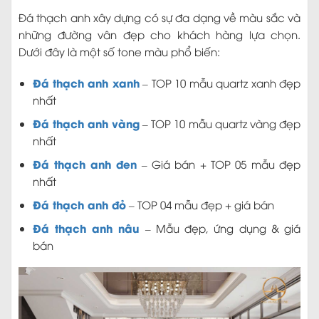
Đá thạch anh xây dựng có sự đa dạng về màu sắc và
những đường vân đẹp cho khách hàng lựa chọn.
Dưới đây là một số tone màu phổ biến:
Đá thạch anh xanh
– TOP 10 mẫu quartz xanh đẹp
nhất
Đá thạch anh vàng
– TOP 10 mẫu quartz vàng đẹp
nhất
Đá thạch anh đen
– Giá bán + TOP 05 mẫu đẹp
nhất
Đá thạch anh đỏ
– TOP 04 mẫu đẹp + giá bán
Đá thạch anh nâu
– Mẫu đẹp, ứng dụng & giá
bán