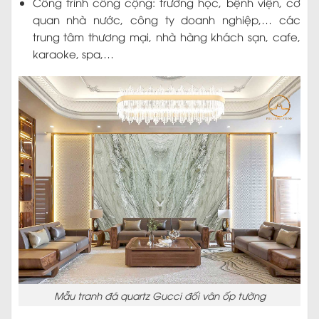
Công trình công cộng: trường học, bệnh viện, cơ
quan nhà nước, công ty doanh nghiệp,… các
trung tâm thương mại, nhà hàng khách sạn, cafe,
karaoke, spa,…
Mẫu tranh đá quartz Gucci đối vân ốp tường