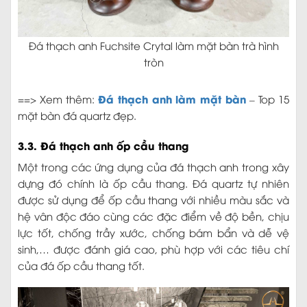
Đá thạch anh Fuchsite Crytal làm mặt bàn trà hình
tròn
Đá thạch anh làm mặt bàn
==> Xem thêm:
– Top 15
mặt bàn đá quartz đẹp.
3.3. Đá thạch anh ốp cầu thang
Một trong các ứng dụng của đá thạch anh trong xây
dựng đó chính là ốp cầu thang. Đá quartz tự nhiên
được sử dụng để ốp cầu thang với nhiều màu sắc và
hệ vân độc đáo cùng các đặc điểm về độ bền, chịu
lực tốt, chống trầy xước, chống bám bẩn và dễ vệ
sinh,… được đánh giá cao, phù hợp với các tiêu chí
của đá ốp cầu thang tốt.