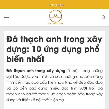
Skip
Language
to
content
Đá thạch anh trong xây
dựng: 10 ứng dụng phổ
biến nhất
Đá thạch anh trong xây dựng
là một trong những
vật liệu được yêu thích và ưa chuộng cho các công
trình kiến trúc cao cấp hiện nay. Nhờ vẻ đẹp độc đáo
và độ bền cao cùng nhiều đặc tính vượt trội, đá
thạch anh đã trở thành lựa chọn hoàn hảo trong xây
dựng và thiết kế nội thất hiện đại.