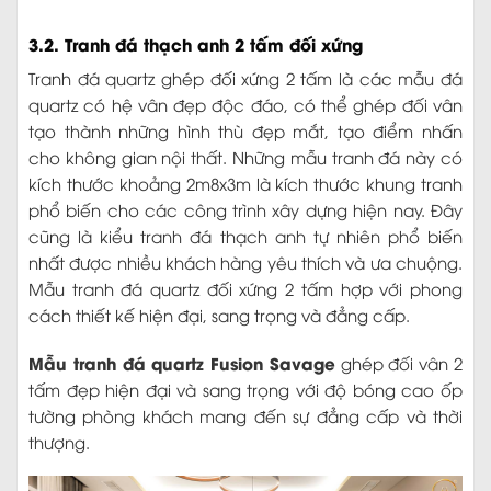
3.2. Tranh đá thạch anh 2 tấm đối xứng
Tranh đá quartz ghép đối xứng 2 tấm là các mẫu đá
quartz có hệ vân đẹp độc đáo, có thể ghép đối vân
tạo thành những hình thù đẹp mắt, tạo điểm nhấn
cho không gian nội thất. Những mẫu tranh đá này có
kích thước khoảng 2m8x3m là kích thước khung tranh
phổ biến cho các công trình xây dựng hiện nay. Đây
cũng là kiểu tranh đá thạch anh tự nhiên phổ biến
nhất được nhiều khách hàng yêu thích và ưa chuộng.
Mẫu tranh đá quartz đối xứng 2 tấm hợp với phong
cách thiết kế hiện đại, sang trọng và đẳng cấp.
Mẫu tranh đá quartz Fusion Savage
ghép đối vân 2
tấm đẹp hiện đại và sang trọng với độ bóng cao ốp
tường phòng khách mang đến sự đẳng cấp và thời
thượng.