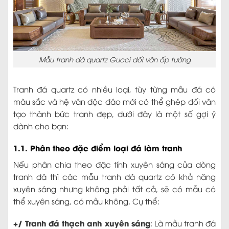
Mẫu tranh đá quartz Gucci đối vân ốp tường
Tranh đá quartz có nhiều loại, tùy từng mẫu đá có
màu sắc và hệ vân độc đáo mới có thể ghép đối vân
tạo thành bức tranh đẹp, dưới đây là một số gợi ý
dành cho bạn:
1.1. Phân theo đặc điểm loại đá làm tranh
Nếu phân chia theo đặc tính xuyên sáng của dòng
tranh đá thì các mẫu tranh đá quartz có khả năng
xuyên sáng nhưng không phải tất cả, sẽ có mẫu có
thể xuyên sáng, có mẫu không. Cụ thể:
+/ Tranh đá thạch anh xuyên sáng
: Là mẫu tranh đá