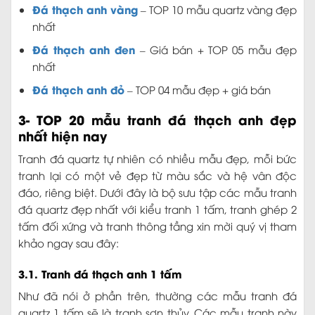
Đá thạch anh vàng
– TOP 10 mẫu quartz vàng đẹp
nhất
Đá thạch anh đen
– Giá bán + TOP 05 mẫu đẹp
nhất
Đá thạch anh đỏ
– TOP 04 mẫu đẹp + giá bán
3- TOP 20 mẫu tranh đá thạch anh đẹp
nhất hiện nay
Tranh đá quartz tự nhiên có nhiều mẫu đẹp, mỗi bức
tranh lại có một vẻ đẹp từ màu sắc và hệ vân độc
đáo, riêng biệt. Dưới đây là bộ sưu tập các mẫu tranh
đá quartz đẹp nhất với kiểu tranh 1 tấm, tranh ghép 2
tấm đối xứng và tranh thông tầng xin mời quý vị tham
khảo ngay sau đây:
3.1. Tranh đá thạch anh 1 tấm
Như đã nói ở phần trên, thường các mẫu tranh đá
quartz 1 tấm sẽ là tranh sơn thủy. Các mẫu tranh này