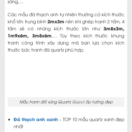
sáng,…
Các mẫu đá thạch anh tự nhiên thường có kích thước
2mx3m
khổ lớn trung bình
nên khi ghép tranh 2 tấm, 4
3m8x3m,
tấm sẽ có những kích thước lớn như
1m9x6m, 3m8x6m
,… Tùy theo kích thước khung
tranh công trình xây dựng mà bạn lựa chọn kích
thước bức tranh đá quartz phù hợp.
Mẫu tranh đối xứng Quartz Gucci ốp tường đẹp
Đá thạch anh xanh
– TOP 10 mẫu quartz xanh đẹp
nhất