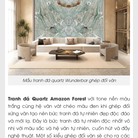
Mẫu tranh đá quartz Wunderbar ghép đối vân
Tranh đá Quartz Amazon Forest
với tone nền màu
trắng cùng hệ vân vát chéo màu đen khi ghép đối
xứng vân tạo nên bức tranh đá tự nhiên đẹp độc đáo
và mới lạ. Đây là bức tranh đá tự nhiên độc nhất vô
nhị với màu sắc và hệ vân tự nhiên, cuốn hút và đầy
nghệ thuật. Một số kiểu ghép đối vân sẽ cho ra các