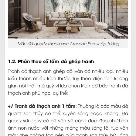
Mẫu đá quartz thạch anh Amazon Forest ốp tường
1.2. Phân theo số tấm đá ghép tranh
Tranh đá thạch anh ghép đối vân có nhiều loại, nhiều
kiểu thành nhiều kích thước tùy theo diện tích không
gian nội thất mà quý vị lựa chọn kích cỡ bức tranh đá
thạch anh phù hợp, cụ thể:
+/ Tranh đá thạch anh 1 tấm
: Thường là các mẫu đá
quartz sơn thủy có thể xuyên sáng hoặc không. Đá
quartz sơn thủy có hệ vân vô cùng độc đáo như hình
ảnh non nước với những mảng màu sáng tối tựa vân
mây nhẹ nhàng tạo nên bức tranh sơn thủy hữu tình