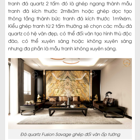
tranh đá quartz 2 tấm đó là ghép ngang thành mẫu
tranh đá kích thước 2m8x3m hoặc ghép dọc tạo
thông tầng thành bức tranh đá kích thước 1m9x6m.
Kiểu ghép tranh từ 2 tấm thường sẽ chọn các mẫu đá
quartz có hệ vân đẹp, có thể đối vân tạo hình thù độc
đáo, có thể xuyên sáng hoặc không xuyên sáng
nhưng đa phần là mẫu tranh không xuyên sáng.
Đá quartz Fusion Savage ghép đối vân ốp tường