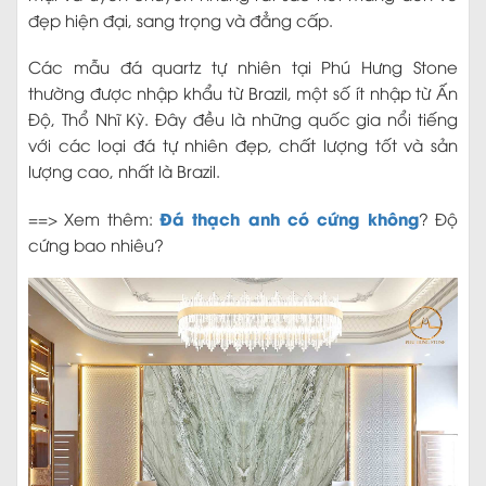
đẹp hiện đại, sang trọng và đẳng cấp.
Các mẫu đá quartz tự nhiên tại Phú Hưng Stone
thường được nhập khẩu từ Brazil, một số ít nhập từ Ấn
Độ, Thổ Nhĩ Kỳ. Đây đều là những quốc gia nổi tiếng
với các loại đá tự nhiên đẹp, chất lượng tốt và sản
lượng cao, nhất là Brazil.
Đá thạch anh có cứng không
==> Xem thêm:
? Độ
cứng bao nhiêu?