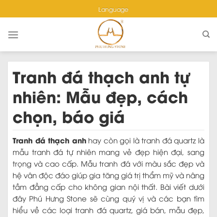
Skip
Language
to
content
Tranh đá thạch anh tự
nhiên: Mẫu đẹp, cách
chọn, báo giá
Tranh đá thạch anh
hay còn gọi là tranh đá quartz là
mẫu tranh đá tự nhiên mang vẻ đẹp hiện đại, sang
trọng và cao cấp. Mẫu tranh đá với màu sắc đẹp và
hệ vân độc đáo giúp gia tăng giá trị thẩm mỹ và nâng
tầm đẳng cấp cho không gian nội thất. Bài viết dưới
đây Phú Hưng Stone sẽ cùng quý vị và các bạn tìm
hiểu về các loại tranh đá quartz, giá bán, mẫu đẹp,