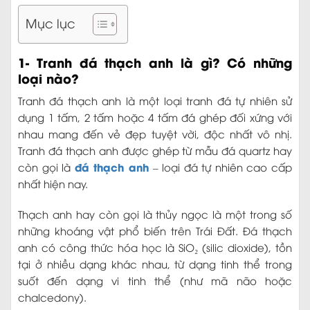
Mục lục
1- Tranh đá thạch anh là gì? Có những
loại nào?
Tranh đá thạch anh là một loại tranh đá tự nhiên sử
dụng 1 tấm, 2 tấm hoặc 4 tấm đá ghép đối xứng với
nhau mang đến vẻ đẹp tuyệt vời, độc nhất vô nhị.
Tranh đá thạch anh được ghép từ mẫu đá quartz hay
đá thạch anh
còn gọi là
– loại đá tự nhiên cao cấp
nhất hiện nay.
Thạch anh hay còn gọi là thủy ngọc là một trong số
những khoáng vật phổ biến trên Trái Đất. Đá thạch
anh có công thức hóa học là SiO₂ (silic dioxide), tồn
tại ở nhiều dạng khác nhau, từ dạng tinh thể trong
suốt đến dạng vi tinh thể (như mã não hoặc
chalcedony).