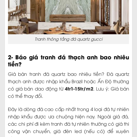
Tranh thông tầng đá quartz gucci
2- Báo giá tranh đá thạch anh bao nhiêu
tiền?
Giá bán tranh đá quartz bao nhiêu tiền? Đá quartz
thạch anh được nhập khẩu Brazil hoặc Ấn Độ thường
4tr1-15tr/m2
có giá bán dao động từ
. Lưu ý: Giá bán
có thể thay đổi.
Đây là dòng đá cao cấp nhất trong 4 loại đá tự nhiên
nhập khẩu được ưa chuộng hiện nay. Ngoài giá đá,
các chi phí đi kèm tranh đá tự nhiên thường có giá thi
công vận chuyển, giá đèn led (nếu có) để xuyên