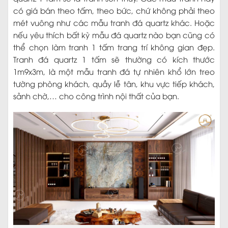
có giá bán theo tấm, theo bức, chứ không phải theo
mét vuông như các mẫu tranh đá quartz khác. Hoặc
nếu yêu thích bất kỳ mẫu đá quartz nào bạn cũng có
thể chọn làm tranh 1 tấm trang trí không gian đẹp.
Tranh đá quartz 1 tấm sẽ thường có kích thước
1m9x3m, là một mẫu tranh đá tự nhiên khổ lớn treo
tường phòng khách, quầy lễ tân, khu vực tiếp khách,
sảnh chờ,… cho công trình nội thất của bạn.