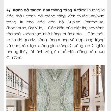
+/ Tranh đá thạch anh thông tầng 4 tấm
: Thường là
các mẫu tranh đá thông tầng kích thước 3m8x6m
trang trí cho các căn hộ Duplex, Penthouse,
Shophouse, Sky Villa,… Các kiến trúc biệt thự hay sảnh
tòa nhà, khách sạn, nhà hàng, quán cafe,… Các mẫu
tranh đá quartz thông tầng mang vẻ đẹp sang trọng
và cao cấp, tạo không gian sống lý tưởng, có ý nghĩa
phong thủy tốt lành và giúp thể hiện đẳng cấp của
Gia Chủ.