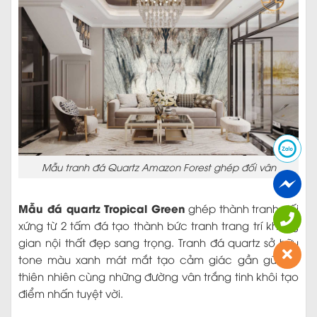
Mẫu tranh đá Quartz Amazon Forest ghép đối vân
Mẫu đá quartz Tropical Green
ghép thành tranh đối
xứng từ 2 tấm đá tạo thành bức tranh trang trí không
gian nội thất đẹp sang trọng. Tranh đá quartz sở hữu
tone màu xanh mát mắt tạo cảm giác gần gũi với
thiên nhiên cùng những đường vân trắng tinh khôi tạo
điểm nhấn tuyệt vời.