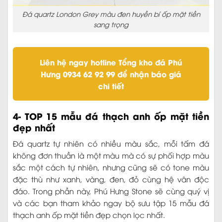
Đá quartz London Grey màu đen huyền bí ốp mặt tiền
sang trọng
Liên hệ ngay hotline Tổng kho đá Phú
Hưng 0934 62 92 99 để nhận báo giá
chi tiết
4- TOP 15 mẫu đá thạch anh ốp mặt tiền
đẹp nhất
Đá quartz tự nhiên có nhiều màu sắc, mỗi tấm đá
không đơn thuần là một màu mà có sự phối hợp màu
sắc một cách tự nhiên, nhưng cũng sẽ có tone màu
đặc thù như xanh, vàng, đen, đỏ cùng hệ vân độc
đáo. Trong phần này, Phú Hưng Stone sẽ cùng quý vị
và các bạn tham khảo ngay bộ sưu tập 15 mẫu đá
thạch anh ốp mặt tiền đẹp chọn lọc nhất.