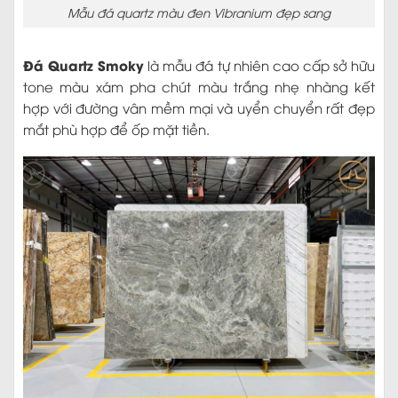
Mẫu đá quartz màu đen Vibranium đẹp sang
Đá Quartz Smoky
là mẫu đá tự nhiên cao cấp sở hữu
tone màu xám pha chút màu trắng nhẹ nhàng kết
hợp với đường vân mềm mại và uyển chuyển rất đẹp
mắt phù hợp để ốp mặt tiền.