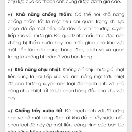
chịu lực của đá thạch anh cũng được đánh giá cao.
+/ Khả năng chống thấm
: Có thể nói khả năng
chống thấm tốt là một tiêu chí quan trọng khi lựa
chọn đá ốp mặt tiền, bởi đây là vị trí thường xuyên
tiếp xúc với mưa gió. Đá quartz nhờ cấu trúc đặc nên
không bị thấm nước hay rêu mốc giúp cho khu vực
mặt tiền lúc nào cũng bóng đẹp, sạch sẽ và quan
trọng là không bị thấm ố vào bên trong.
+/ Khả năng chịu nhiệt
: Không chỉ chịu mưa gió, mặt
tiền cũng là nơi tiếp xúc với ánh nắng mặt trời, nhiệt
độ cao thường xuyên nên loại đá thạch anh với khả
năng chịu nhiệt tốt là lựa chọn hàng đầu cho khu vực
này.
+/ Chống trầy xước tốt
: Đá thạch anh với độ cứng
cao và bề mặt bóng đẹp rất khó để bị trầy xước, nếu
chọn loại đá này ốp mặt tiền, công trình của bạn lúc
nào cũng trông bóng đẹp như mới.