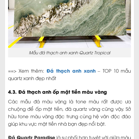
Mẫu đá thạch anh xanh Quartz Tropical
Đá thạch anh xanh
==> Xem thêm:
– TOP 10 mẫu
quartz xanh đẹp nhất
4.3. Đá thạch anh ốp mặt tiền màu vàng
Các mẫu đá màu vàng là tone màu rất được ưa
chuộng để ốp mặt tiền, đá quartz vàng cũng vậy. Sở
hữu tone màu vàng đặc trưng cùng hệ vân độc đáo
giúp khu vực mặt tiền nhà bạn đẹp nổi bật.
Đá Quartz Paradise
là sự phối hợp tuyệt vời giữa màu