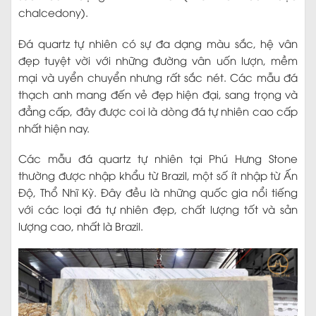
chalcedony).
Đá quartz tự nhiên có sự đa dạng màu sắc, hệ vân
đẹp tuyệt vời với những đường vân uốn lượn, mềm
mại và uyển chuyển nhưng rất sắc nét. Các mẫu đá
thạch anh mang đến vẻ đẹp hiện đại, sang trọng và
đẳng cấp, đây được coi là dòng đá tự nhiên cao cấp
nhất hiện nay.
Các mẫu đá quartz tự nhiên tại Phú Hưng Stone
thường được nhập khẩu từ Brazil, một số ít nhập từ Ấn
Độ, Thổ Nhĩ Kỳ. Đây đều là những quốc gia nổi tiếng
với các loại đá tự nhiên đẹp, chất lượng tốt và sản
lượng cao, nhất là Brazil.