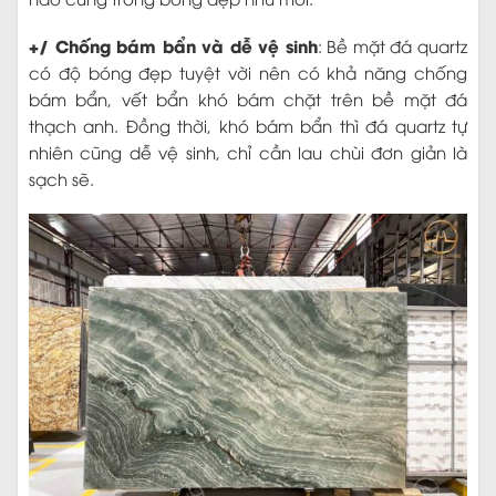
+/ Chống bám bẩn và dễ vệ sinh
: Bề mặt đá quartz
có độ bóng đẹp tuyệt vời nên có khả năng chống
bám bẩn, vết bẩn khó bám chặt trên bề mặt đá
thạch anh. Đồng thời, khó bám bẩn thì đá quartz tự
nhiên cũng dễ vệ sinh, chỉ cần lau chùi đơn giản là
sạch sẽ.