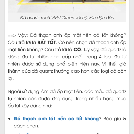
Đá quartz xanh Vivid Green với hệ vân độc đáo
==> Vậy: Đá thạch anh ốp mặt tiền có tốt không?
RẤT TỐT
Câu trả lời là
. Có nên chọn đá thạch anh ốp
CÓ
mặt tiền không? Câu trả lời là
. Tuy vậy, đá quartz là
dòng đá tự nhiên cao cấp nhất trong 4 loại đá tự
nhiên được sử dụng phổ biến hiện nay. Vì thế, giá
thành của đá quartz thường cao hơn các loại đá còn
lại.
Ngoài sử dụng làm đá ốp mặt tiền, các mẫu đá quartz
tự nhiên còn được ứng dụng trong nhiều hạng mục
ốp lát xây dựng như:
Đá thạch anh lát nền có tốt không
? Báo giá &
cách chọn.