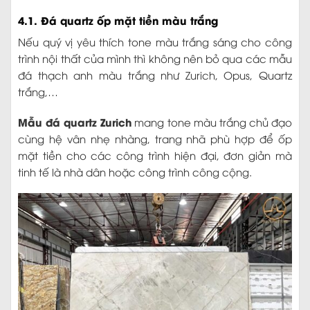
4.1. Đá quartz ốp mặt tiền màu trắng
Nếu quý vị yêu thích tone màu trắng sáng cho công
trình nội thất của mình thì không nên bỏ qua các mẫu
đá thạch anh màu trắng như Zurich, Opus, Quartz
trắng,…
Mẫu đá quartz Zurich
mang tone màu trắng chủ đạo
cùng hệ vân nhẹ nhàng, trang nhã phù hợp để ốp
mặt tiền cho các công trình hiện đại, đơn giản mà
tinh tế là nhà dân hoặc công trình công cộng.