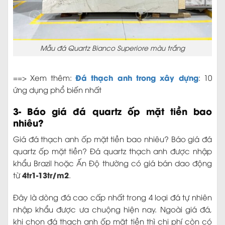
Mẫu đá Quartz Bianco Superiore màu trắng
Đá thạch anh trong xây dựng
==> Xem thêm:
: 10
ứng dụng phổ biến nhất
3- Báo giá đá quartz ốp mặt tiền bao
nhiêu?
Giá đá thạch anh ốp mặt tiền bao nhiêu? Báo giá đá
quartz ốp mặt tiền? Đá quartz thạch anh được nhập
khẩu Brazil hoặc Ấn Độ thường có giá bán dao động
4tr1-13tr/m2
từ
.
Đây là dòng đá cao cấp nhất trong 4 loại đá tự nhiên
nhập khẩu được ưa chuộng hiện nay. Ngoài giá đá,
khi chọn đá thạch anh ốp mặt tiền thì chi phí còn có