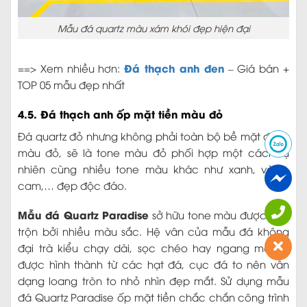
Mẫu đá quartz màu xám khói đẹp hiện đại
Đá thạch anh đen
==> Xem nhiều hơn:
– Giá bán +
TOP 05 mẫu đẹp nhất
4.5. Đá thạch anh ốp mặt tiền màu đỏ
Đá quartz đỏ nhưng không phải toàn bộ bề mặt đá là
màu đỏ, sẽ là tone màu đỏ phối hợp một cách tự
nhiên cùng nhiều tone màu khác như xanh, vàng,
cam,… đẹp độc đáo.
Mẫu đá Quartz Paradise
sở hữu tone màu được pha
trộn bởi nhiều màu sắc. Hệ vân của mẫu đá không
đại trà kiểu chạy dài, sọc chéo hay ngang mà nó
được hình thành từ các hạt đá, cục đá to nên vân
dạng loang tròn to nhỏ nhìn đẹp mắt. Sử dụng mẫu
đá Quartz Paradise ốp mặt tiền chắc chắn công trình