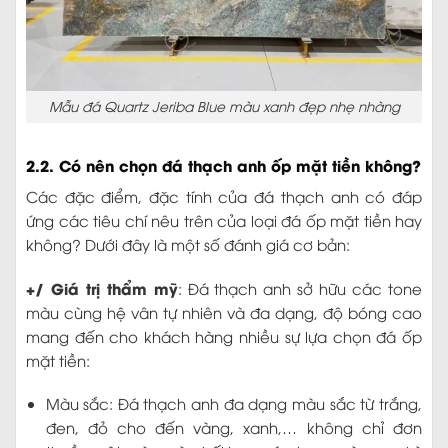
Mẫu đá Quartz Jeriba Blue màu xanh đẹp nhẹ nhàng
2.2. Có nên chọn đá thạch anh ốp mặt tiền không?
Các đặc điểm, đặc tính của đá thạch anh có đáp
ứng các tiêu chí nêu trên của loại đá ốp mặt tiền hay
không? Dưới đây là một số đánh giá cơ bản:
+/ Giá trị thẩm mỹ
: Đá thạch anh sở hữu các tone
màu cùng hệ vân tự nhiên và đa dạng, độ bóng cao
mang đến cho khách hàng nhiều sự lựa chọn đá ốp
mặt tiền:
Màu sắc: Đá thạch anh đa dạng màu sắc từ trắng,
đen, đỏ cho đến vàng, xanh,… không chỉ đơn