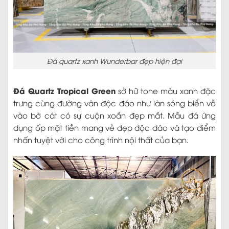
Đá quartz xanh Wunderbar đẹp hiện đại
Đá Quartz Tropical Green
sở hữ tone màu xanh đặc
trưng cùng đường vân độc đáo như làn sóng biển vỗ
vào bờ cát có sự cuộn xoắn đẹp mắt. Mẫu đá ứng
dụng ốp mặt tiền mang vẻ đẹp độc đáo và tạo điểm
nhấn tuyệt vời cho công trình nội thất của bạn.