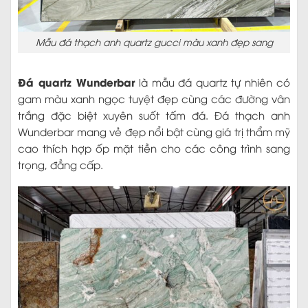
Mẫu đá thạch anh quartz gucci màu xanh đẹp sang
Đá quartz Wunderbar
là mẫu đá quartz tự nhiên có
gam màu xanh ngọc tuyệt đẹp cùng các đường vân
trắng đặc biệt xuyên suốt tấm đá. Đá thạch anh
Wunderbar mang vẻ đẹp nổi bật cùng giá trị thẩm mỹ
cao thích hợp ốp mặt tiền cho các công trình sang
trọng, đẳng cấp.