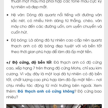
thuần một màu mà phối hợp các tone màu cực kỳ
tự nhiên và đẹp mắt.
Hệ vân: Dòng đá quartz nổi tiếng với đường vân
sắc nét, có nhiều hình dáng từ thẳng, chéo, vân
mây cho đến các đường uốn, om uyển chuyển và
cuốn hút.
Độ bóng: Là dòng đá tự nhiên cao cấp nên quartz
thạch anh có độ bóng đẹp tuyệt vời và bền tốt
theo thời gian phù hợp để làm đá ốp mặt tiền.
+/ Độ cứng, độ bền tốt
: Đá thạch anh có độ cứng
cao, xếp hạng 7 trên thang độ cứng Mohs, chỉ sau kim
cương. Vì vậy, đây là một loại đá tự nhiên có độ bền
tốt, chất lượng cao phù hợp làm đá ốp mặt tiền – nơi
chịu nhiều tác động từ môi trường bên ngoài. Xem
Đá thạch anh có cứng không
thêm:
? Độ cứng bao
nhiêu?