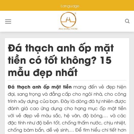
Skip
Language
to
content
Đá thạch anh ốp mặt
tiền có tốt không? 15
mẫu đẹp nhất
Đá thạch anh ốp mặt tiền
mang đến vẻ đẹp hiện
đại, sang trọng và đẳng cấp cho ngôi nhà, cho công
trình xây dựng của bạn. Đây là dòng đá tự nhiên được
đánh giá cao ứng dụng cho hạng mục ốp mặt tiền
với vẻ đẹp về màu sắc, hệ vân, độ bóng,… và các
đặc tính như độ bền tốt, chống thấm nước, chịu nhiệt,
chống bám bẩn, dễ vệ sinh,… Để tìm hiểu chi tiết hơn