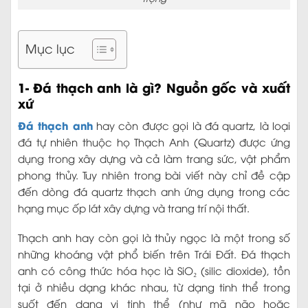
Mục lục
1- Đá thạch anh là gì? Nguồn gốc và xuất
xứ
Đá thạch anh
hay còn được gọi là đá quartz, là loại
đá tự nhiên thuộc họ Thạch Anh (Quartz) được ứng
dụng trong xây dựng và cả làm trang sức, vật phẩm
phong thủy. Tuy nhiên trong bài viết này chỉ đề cập
đến dòng đá quartz thạch anh ứng dụng trong các
hạng mục ốp lát xây dựng và trang trí nội thất.
Thạch anh hay còn gọi là thủy ngọc là một trong số
những khoáng vật phổ biến trên Trái Đất. Đá thạch
anh có công thức hóa học là SiO₂ (silic dioxide), tồn
tại ở nhiều dạng khác nhau, từ dạng tinh thể trong
suốt đến dạng vi tinh thể (như mã não hoặc