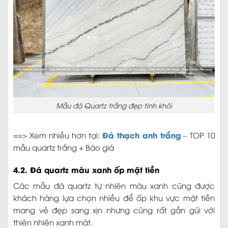
Mẫu đá Quartz trắng đẹp tinh khôi
Đá thạch anh trắng
==> Xem nhiều hơn tại:
– TOP 10
mẫu quartz trắng + Báo giá
4.2. Đá quartz màu xanh ốp mặt tiền
Các mẫu đá quartz tự nhiên màu xanh cũng được
khách hàng lựa chọn nhiều để ốp khu vực mặt tiền
mang vẻ đẹp sang xịn nhưng cũng rất gần gũi với
thiên nhiên xanh mát.