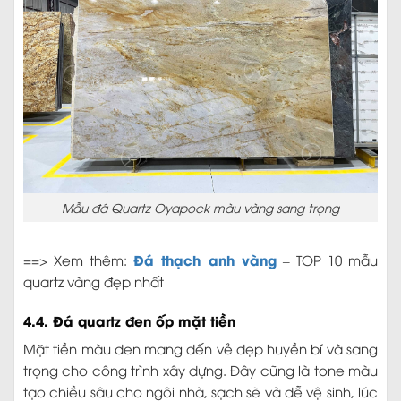
Mẫu đá Quartz Oyapock màu vàng sang trọng
Đá thạch anh vàng
==> Xem thêm:
– TOP 10 mẫu
quartz vàng đẹp nhất
4.4. Đá quartz đen ốp mặt tiền
Mặt tiền màu đen mang đến vẻ đẹp huyền bí và sang
trọng cho công trình xây dựng. Đây cũng là tone màu
tạo chiều sâu cho ngôi nhà, sạch sẽ và dễ vệ sinh, lúc