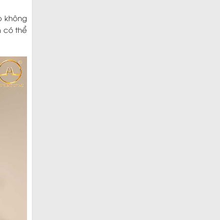
o không
h có thể