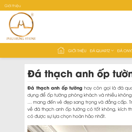
Skip
Giới thiệu
to
content
GIỚI THIỆU
ĐÁ QUARTZ
ĐÁ ONY
Đá thạch anh ốp tườ
Đá thạch anh ốp tường
hay còn gọi là đá qua
dụng để ốp tường phòng khách và nhiều không g
… mang đến vẻ đẹp sang trọng và đẳng cấp. Tro
về đá thạch anh ốp tường có tốt không, kích 
có được sự lựa chọn hoàn hảo nhất.