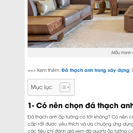
Mẫu tranh 
Đá thạch anh trong xây dựng
==> Xem thêm:
:
Mục lục
1- Có nên chọn đá thạch an
Đá thạch anh ốp tường có tốt không? Có nên ch
cấp rất được yêu thích và ưa chuộng ứng dụng 
các tiêu chí đánh giá xem đá quartz ốp tường có 