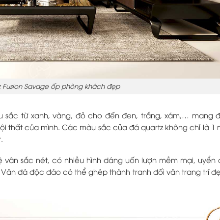
z Fusion Savage ốp phòng khách đẹp
u sắc từ xanh, vàng, đỏ cho đến đen, trắng, xám,… mang 
ội thất của mình. Các màu sắc của đá quartz không chỉ là 
.
 hệ vân sắc nét, có nhiều hình dáng uốn lượn mềm mại, uyển
 Vân đá độc đáo có thể ghép thành tranh đối vân trang trí 