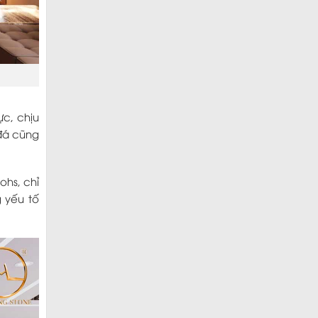
ực, chịu
 đá cũng
ohs, chỉ
g yếu tố