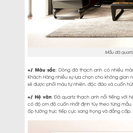
Mẫu đá quart
+/ Màu sắc
: Dòng đá thạch anh có nhiều mà
Khách Hàng nhiều sự lựa chọn cho không gian n
sẽ được phối màu tự nhiên, độc đáo và cuốn hút
+/ Hệ vân
: Đá quartz thạch anh nổi tiếng với
có độ om độ cuốn nhất định tùy theo từng mẫu.
ốp tường trực tiếp cực sang trọng và đẳng cấp.