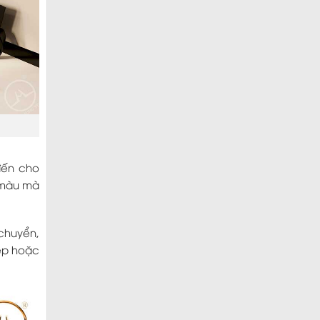
đến cho
1 màu mà
 chuyển,
đẹp hoặc