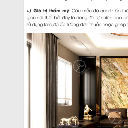
+/ Giá trị thẩm mỹ
: Các mẫu đá quartz ốp tư
gian nội thất bởi đây là dòng đá tự nhiên cao
sử dụng làm đá ốp tường đơn thuần hoặc ghép tr