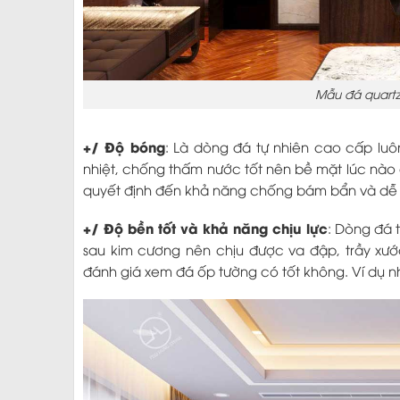
Mẫu đá quart
+/ Độ bóng
: Là dòng đá tự nhiên cao cấp luô
nhiệt, chống thấm nước tốt nên bề mặt lúc nào
quyết định đến khả năng chống bám bẩn và dễ 
+/ Độ bền tốt và khả năng chịu lực
: Dòng đá 
sau kim cương nên chịu được va đập, trầy xước
đánh giá xem đá ốp tường có tốt không. Ví dụ nh