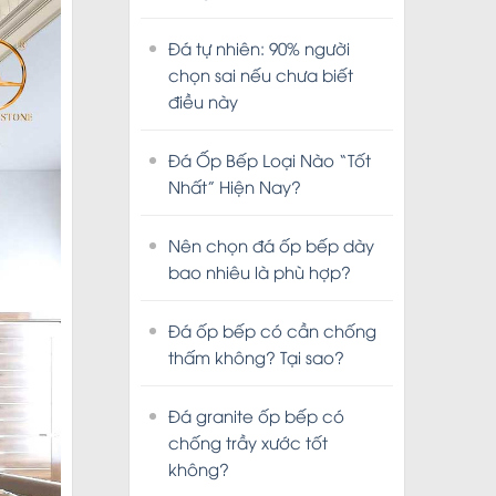
Đá tự nhiên: 90% người
chọn sai nếu chưa biết
điều này
Đá Ốp Bếp Loại Nào “Tốt
Nhất” Hiện Nay?
Nên chọn đá ốp bếp dày
bao nhiêu là phù hợp?
Đá ốp bếp có cần chống
thấm không? Tại sao?
Đá granite ốp bếp có
chống trầy xước tốt
không?