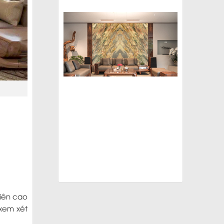
hiên cao
 xem xét