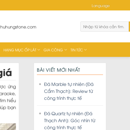
Language
phuhungstone.com
HẠNG MỤC ỐP LÁT
GIA CÔNG
TIN TỨC
giá
BÀI VIẾT MỚI NHẤT
Đá Marble tự nhiên (Đá
ược ứng
Cẩm Thạch): Review từ
araoke,
công trình thực tế
tìm hiểu
iúp bạn
Đá Quartz tự nhiên (Đá
Thạch Anh): Góc nhìn từ
công trình thực tế