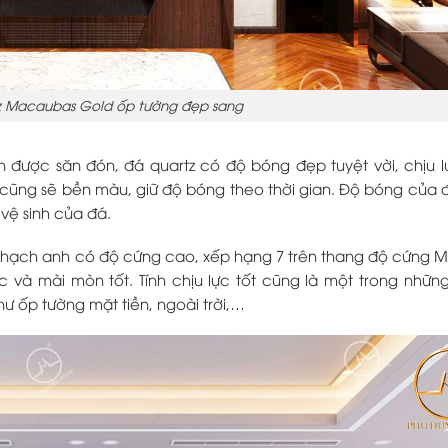
z Macaubas Gold ốp tường đẹp sang
n được săn đón, đá quartz có độ bóng đẹp tuyệt vời, chịu l
 cũng sẽ bền màu, giữ độ bóng theo thời gian. Độ bóng của
vệ sinh của đá.
thạch anh có độ cứng cao, xếp hạng 7 trên thang độ cứng M
 và mài mòn tốt. Tính chịu lực tốt cũng là một trong nhữn
ư ốp tường mặt tiền, ngoài trời,…