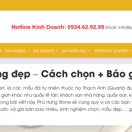
Hotline Kinh Doanh: 0934.62.92.99
Email:
info@
X
ĐÁ MARBLE
ĐÁ GRANITE
ĐÁ NHÂN TẠO
TRANH ĐÁ TỰ NHIÊN
ng đẹp – Cách chọn + Báo 
rt, là các mẫu đá tự nhiên thuộc họ Thạch Anh (Quartz) đ
ian khác như quầy lễ tân, khách sạn nhà hàng, quầy bar, k
ng bài viết này, Phú Hưng Stone sẽ cùng quý vị và các bạn 
thước và giá bán bao nhiêu, kinh nghiệm chọn, mẫu đẹp,… g