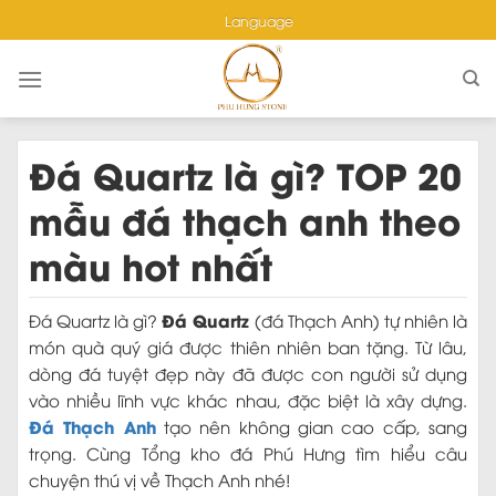
Skip
Language
to
content
Đá Quartz là gì? TOP 20
mẫu đá thạch anh theo
màu hot nhất
Đá Quartz
Đá Quartz là gì?
(đá Thạch Anh) tự nhiên là
món quà quý giá được thiên nhiên ban tặng. Từ lâu,
dòng đá tuyệt đẹp này đã được con người sử dụng
vào nhiều lĩnh vực khác nhau, đặc biệt là xây dựng.
Đá Thạch Anh
tạo nên không gian cao cấp, sang
trọng. Cùng Tổng kho đá Phú Hưng tìm hiểu câu
chuyện thú vị về Thạch Anh nhé!