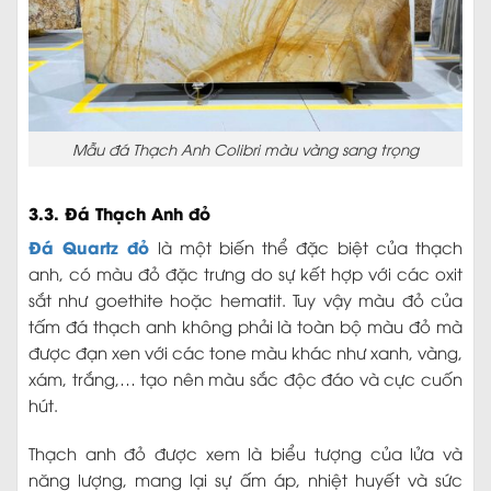
Mẫu đá Thạch Anh Colibri màu vàng sang trọng
3.3. Đá Thạch Anh đỏ
Đá Quartz đỏ
là một biến thể đặc biệt của thạch
anh, có màu đỏ đặc trưng do sự kết hợp với các oxit
sắt như goethite hoặc hematit. Tuy vậy màu đỏ của
tấm đá thạch anh không phải là toàn bộ màu đỏ mà
được đạn xen với các tone màu khác như xanh, vàng,
xám, trắng,… tạo nên màu sắc độc đáo và cực cuốn
hút.
Thạch anh đỏ được xem là biểu tượng của lửa và
năng lượng, mang lại sự ấm áp, nhiệt huyết và sức