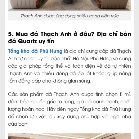
Thạch Anh được ứng dụng nhiều trong kiến trúc
5. Mua đá Thạch Anh ở đâu? Địa chỉ bán
đá Quartz uy tín
Tổng kho đá Phú Hưng
là địa chỉ cung cấp đá Thạch
Anh tự nhiên uy tín bậc nhất Hà Nội. Phú Hưng sẽ cung
cấp giải pháp tổng thể và toàn diện về đá tự nhiên
Thạch Anh và nhiều dòng đá ốp lát khác, giúp nâng
tầm đẳng cấp cho không gian sống.
Các sản phẩm đá Thạch Anh được tinh chọn tỉ mỉ,
đảm bảo nguồn gốc rõ ràng, giá cả cạnh tranh, chất
lượng hoàn hảo. Hãy đến ngay Tổng kho đá Phú Hưng
để chọn lựa vật liệu xây dựng phù hợp với ngôi nhà
của bạn!