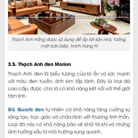
Thạch Anh trắng được sử dụng để ốp lát sàn nhà, tường,
mặt bàn bếp, tranh trang trí
3.5. Thạch Anh đen Morion
Thạch Anh đen là biểu tượng của bí ẩn và sức mạnh
với màu đen tuyền, ánh kim lấp lánh. Đây là loại đá
cao cấp, được cho là có khả năng kết nối với thế giới
tâm linh.
Đá Quartz đen
tự nhiên có khả năng tăng cường sự
sáng tạo, trực giác và chữa lành vết thương tinh thần.
Loại đá này có khả năng bảo vệ khỏi tà khí và những
ảnh hưởng xấu từ môi trường xung quanh.