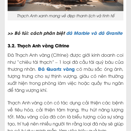
Thạch Anh xanh mang vẻ đẹp thanh lịch và tinh tế
>> Bỏ túi: cách phân biệt
đá Marble và đá Granite
3.2. Thạch Anh vàng Citrine
Đá Thạch Anh vàng (Citrine) được giới kinh doanh coi
như “chiêu tài thạch” – 1 loại đá cầu tài quý báu của
Đá Quartz vàng
thương nhân.
có màu sắc óng ánh,
tượng trưng cho sự thịnh vượng, giàu có nên thường
xuất hiện trong phòng làm việc hoặc quầy thu ngân
để tăng vượng khí.
Thạch Anh vàng còn có tác dụng cải thiện các bệnh
về tiêu hóa, cải thiện tâm trạng, thu hút năng lượng
tốt. Màu vàng của đá còn là biểu tượng của sự sáng
tạo, trí tuệ nên nhiều người tin rằng loại đá này sẽ giúp
họ có tư duy minh mẫn, làm việc hiệu quả hơn.