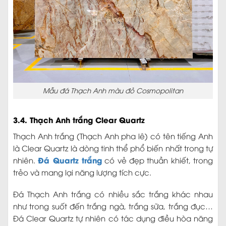
Mẫu đá Thạch Anh màu đỏ Cosmopolitan
3.4. Thạch Anh trắng Clear Quartz
Thạch Anh trắng (Thạch Anh pha lê) có tên tiếng Anh
là Clear Quartz là dòng tinh thể phổ biến nhất trong tự
Đá Quartz trắng
nhiên.
có vẻ đẹp thuần khiết, trong
trẻo và mang lại năng lượng tích cực.
Đá Thạch Anh trắng có nhiều sắc trắng khác nhau
như trong suốt đến trắng ngà, trắng sữa, trắng đục…
Đá Clear Quartz tự nhiên có tác dụng điều hòa năng