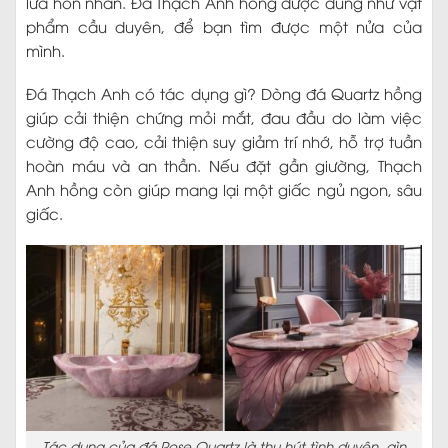
lửa hôn nhân. Đá Thạch Anh hồng được dùng như vật
phẩm cầu duyên, để bạn tìm được một nửa của
mình.
Đá Thạch Anh có tác dụng gì? Dòng đá Quartz hồng
giúp cải thiện chứng mỏi mắt, đau đầu do làm việc
cường độ cao, cải thiện suy giảm trí nhớ, hỗ trợ tuần
hoàn máu và an thần. Nếu đặt gần giường, Thạch
Anh hồng còn giúp mang lại một giấc ngủ ngon, sâu
giấc.
Tác dụng của đá Rose Quartz là thu hút tình duyên, gìn