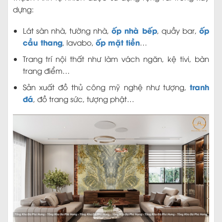
dựng:
ốp nhà bếp
ốp
Lát sàn nhà, tường nhà,
, quầy bar,
cầu thang
ốp mặt tiền
, lavabo,
…
Trang trí nội thất như làm vách ngăn, kệ tivi, bàn
trang điểm…
tranh
Sản xuất đồ thủ công mỹ nghệ như tượng,
đá
, đồ trang sức, tượng phật…