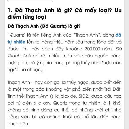
1. Đá Thạch Anh là gì? Có mấy loại? Ưu
điểm từng loại
Đá Thạch Anh (Đá Quartz) là gì?
đá
“Quartz” là tên tiếng Anh của “Thạch Anh”, dòng
tự nhiên
tồn tại hàng triệu năm sâu trong lòng đất và
được tìm thấy cách đây khoảng 300.000 năm.
Đá
Thạch Anh
có rất nhiều màu và chứa nguồn năng
lượng lớn, có ý nghĩa trong phong thủy nên được con
người ưa chuộng.
Thạch Anh – hay còn gọi là thủy ngọc, được biết đến
là một trong các khoáng vật phổ biến nhất Trái Đất.
Tinh thể Thạch Anh (silic dioxide, SiO2) được cấu tạo
bởi tứ diện silic oxy. Quartz trong tự nhiên là 1 khối
không có hình dáng cụ thể, có những khối chỉ nhỏ
bằng viên bi, có những khối có thể lớn đến hàng
chục cân.