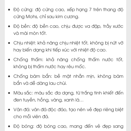
Độ cứng: độ cứng cao, xếp hạng 7 trên thang độ
cứng Mohs, chỉ sau kim cương.
Độ bền: độ bền cao, chịu được va đập, trầy xước
và mài mòn tốt.
Chịu nhiệt: khả năng chịu nhiệt tốt, không bị nứt vỡ
hay biến dạng khi tiếp xúc với nhiệt độ cao.
Chống thấm: khả năng chống thấm nước tốt,
không bị thấm nước hay rêu mốc.
Chống bám bẩn: bề mặt nhẵn mịn, không bám
bẩn và dễ dàng lau chùi.
Màu sắc: màu sắc đa dạng, từ trắng tinh khiết đến
đen tuyền, hồng, vàng, xanh lá…
Vân đá: vân đá độc đáo, tạo nên vẻ đẹp riêng biệt
cho mỗi viên đá.
Độ bóng: độ bóng cao, mang đến vẻ đẹp sang