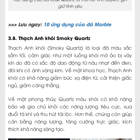
giữ tình yêu
>>> Lưu ngay:
10 ứng dụng của đá Marble
3.8. Thạch Anh khói Smoky Quartz
Thạch Anh khói (Smoky Quartz) là loại đá màu sắc
sẫm tối, cảm giác như một luồng khói mờ ảo bị vây
kín do đá có sắc độ dao động từ nâu nhạt đến đen,
đôi khi có ánh vàng kim. Về mặt khoa học, Thạch Anh
khói có khả năng giảm bức xạ điện từ, cải thiện giấc
ngủ, giảm căng thẳng.
Về mặt phong thủy, Quartz màu khói có khả năng
bảo vệ gia chủ khỏi các năng lượng tiêu cực, xua
đuổi tà khí và thu hút tài lộc. Hơn thế, chúng còn giúp
cân bằng năng lượng, tăng cường trực giác, kích
thích khả năng sáng tạo.