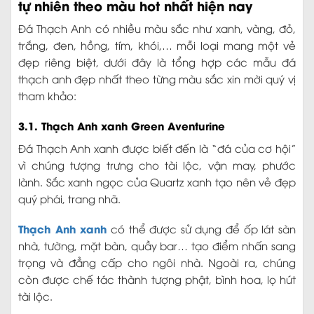
tự nhiên theo màu hot nhất hiện nay
Đá Thạch Anh có nhiều màu sắc như xanh, vàng, đỏ,
trắng, đen, hồng, tím, khói,… mỗi loại mang một vẻ
đẹp riêng biệt, dưới đây là tổng hợp các mẫu đá
thạch anh đẹp nhất theo từng màu sắc xin mời quý vị
tham khảo:
3.1. Thạch Anh xanh Green Aventurine
Đá Thạch Anh xanh được biết đến là “đá của cơ hội”
vì chúng tượng trưng cho tài lộc, vận may, phước
lành. Sắc xanh ngọc của Quartz xanh tạo nên vẻ đẹp
quý phái, trang nhã.
Thạch Anh xanh
có thể được sử dụng để ốp lát sàn
nhà, tường, mặt bàn, quầy bar… tạo điểm nhấn sang
trọng và đẳng cấp cho ngôi nhà. Ngoài ra, chúng
còn được chế tác thành tượng phật, bình hoa, lọ hút
tài lộc.