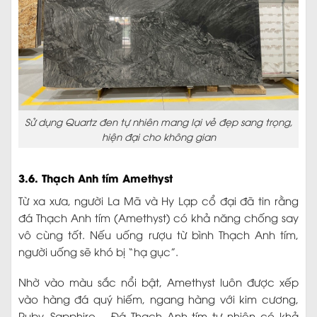
Sử dụng Quartz đen tự nhiên mang lại vẻ đẹp sang trọng,
hiện đại cho không gian
3.6. Thạch Anh tím Amethyst
Từ xa xưa, người La Mã và Hy Lạp cổ đại đã tin rằng
đá Thạch Anh tím (Amethyst) có khả năng chống say
vô cùng tốt. Nếu uống rượu từ bình Thạch Anh tím,
người uống sẽ khó bị “hạ gục”.
Nhờ vào màu sắc nổi bật, Amethyst luôn được xếp
vào hàng đá quý hiếm, ngang hàng với kim cương,
Ruby, Sapphire… Đá Thạch Anh tím tự nhiên có khả