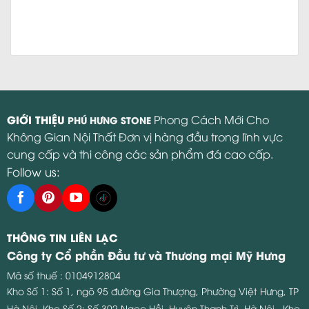
GIỚI THIỆU
Phong Cách Mới Cho
PHÚ HƯNG STONE
Không Gian Nội Thất Đơn vị hàng đầu trong lĩnh vực
cung cấp và thi công các sản phẩm đá cao cấp.
Follow us:
THÔNG TIN LIÊN LẠC
Công ty Cổ phần Đầu tư và Thương mại Mỹ Hưng
Mã số thuế : 0104912804
Kho Số 1: Số 1, ngõ 95 đường Gia Thượng, Phường Việt Hưng, TP
Hà Nội.
Kho Số 2: Số 302 Ngọc Hồi, Huyện Thanh Trì, Hà Nội.
Kho