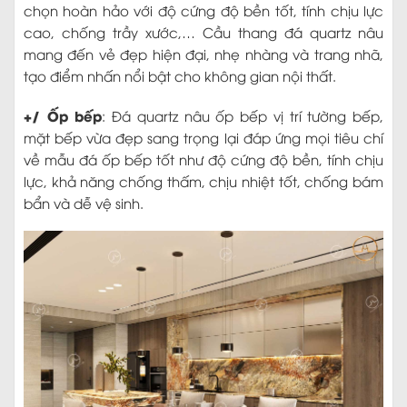
chọn hoàn hảo với độ cứng độ bền tốt, tính chịu lực
cao, chống trầy xước,… Cầu thang đá quartz nâu
mang đến vẻ đẹp hiện đại, nhẹ nhàng và trang nhã,
tạo điểm nhấn nổi bật cho không gian nội thất.
+/ Ốp bếp
: Đá quartz nâu ốp bếp vị trí tường bếp,
mặt bếp vừa đẹp sang trọng lại đáp ứng mọi tiêu chí
về mẫu đá ốp bếp tốt như độ cứng độ bền, tính chịu
lực, khả năng chống thấm, chịu nhiệt tốt, chống bám
bẩn và dễ vệ sinh.