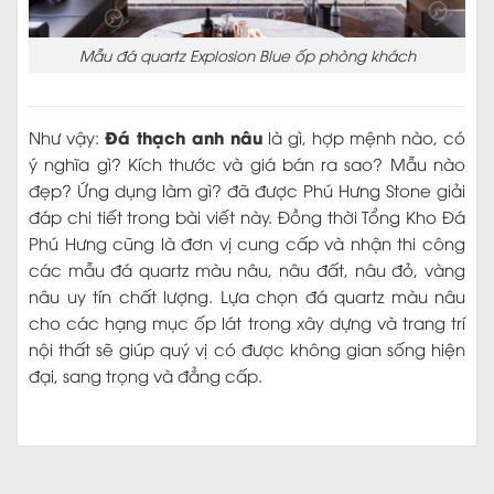
Mẫu đá quartz Explosion Blue ốp phòng khách
Đá thạch anh nâu
Như vậy:
là gì, hợp mệnh nào, có
ý nghĩa gì? Kích thước và giá bán ra sao? Mẫu nào
đẹp? Ứng dụng làm gì? đã được Phú Hưng Stone giải
đáp chi tiết trong bài viết này. Đồng thời Tổng Kho Đá
Phú Hưng cũng là đơn vị cung cấp và nhận thi công
các mẫu đá quartz màu nâu, nâu đất, nâu đỏ, vàng
nâu uy tín chất lượng. Lựa chọn đá quartz màu nâu
cho các hạng mục ốp lát trong xây dựng và trang trí
nội thất sẽ giúp quý vị có được không gian sống hiện
đại, sang trọng và đẳng cấp.