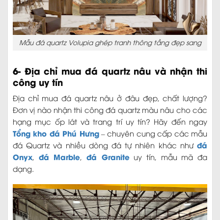
Mẫu đá quartz Volupia ghép tranh thông tầng đẹp sang
6- Địa chỉ mua đá quartz nâu và nhận thi
công uy tín
Địa chỉ mua đá quartz nâu ở đâu đẹp, chất lượng?
Đơn vị nào nhận thi công đá quartz màu nâu cho các
hạng mục ốp lát và trang trí uy tín? Hãy đến ngay
Tổng kho đá Phú Hưng
– chuyên cung cấp các mẫu
đá
đá Quartz và nhiều dòng đá tự nhiên khác như
Onyx
đá Marble
đá Granite
,
,
uy tín, mẫu mã đa
dạng.