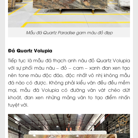
Mẫu đá Quartz Paradise gam màu đỏ đẹp
Đá Quartz Volupia
Tiếp tục là mẫu đá thạch anh nâu đỏ Quartz Volupia
với sự phối màu nâu – đỏ – cam – xanh đan xen tạo
nên tone màu độc đáo, độc nhất vô nhị không mẫu
đá nào có được. Không phải kiểu vân đều đều mềm
mại, mẫu đá Volupia có đường vân vát chéo dứt
khoát, đan xen những mảng vân to tạo điểm nhấn
tuyệt vời.