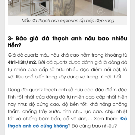
Mẫu đá thạch anh explosion ốp bếp đẹp sang
3- Báo giá đá thạch anh nâu bao nhiêu
tiền?
Giá đá quartz màu nâu khá cao nằm trong khoảng từ
4tr1-13tr/m2
. Bởi đá quartz được đánh giá là dòng đá
tự nhiên cao cấp sở hữu nhiều đặc điểm nổi bật, là
vật liệu phổ biến trong xây dựng và trang trí nội thất.
Dòng đá quartz thạch anh sở hữu các đặc điểm đặc
tính tốt nhất của dòng đá tự nhiên cao cấp nhất hiện
nay như: độ cứng cao, độ bền tốt, khả năng chống
thấm, chống trầy xước, tính chịu lực cao, chịu nhiệt
Đá
tốt và chống bám bẩn, dễ vệ sinh,… Xem thêm:
thạch anh có cứng không
? Độ cứng bao nhiêu?