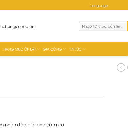
Language
phuhungstone.com
HẠNG MỤC ỐP LÁT
GIA CÔNG
TIN TỨC
điểm nhấn đặc biệt cho căn nhà