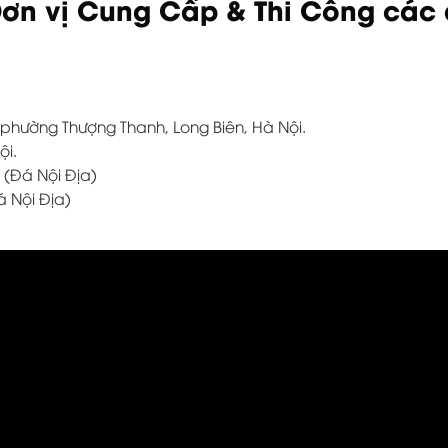
ơn vị Cung Cấp & Thi Công các d
, phường Thượng Thanh, Long Biên, Hà Nội.
ội.
 (Đá Nội Địa)
á Nội Địa)