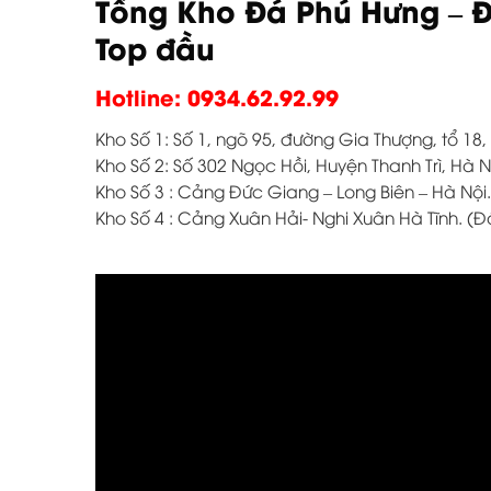
Tổng Kho Đá Phú Hưng – Đ
Top đầu
Hotline: 0934.62.92.99
Kho Số 1: Số 1, ngõ 95, đường Gia Thượng, tổ 18
Kho Số 2: Số 302 Ngọc Hồi, Huyện Thanh Trì, Hà N
Kho Số 3 : Cảng Đức Giang – Long Biên – Hà Nội.
Kho Số 4 : Cảng Xuân Hải- Nghi Xuân Hà Tĩnh. (Đ