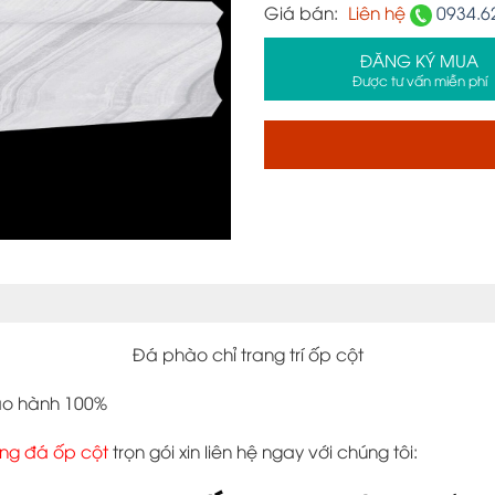
Giá bán:
Liên hệ
0934.6
ĐĂNG KÝ MUA
Được tư vấn miễn phí
Đá phào chỉ trang trí ốp cột
bảo hành 100%
ông đá ốp cột
trọn gói xin liên hệ ngay với chúng tôi: