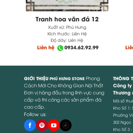
g 3
Tranh hoa văn đá 12
Xuất xứ:
Phú Hưng
Kích thước:
Liên Hệ
Độ dày:
Liên Hệ
2.99
Liên hệ
0934.62.92.99
Li
GIỚI THIỆU
Phong
THÔNG T
PHÚ HƯNG STONE
Công ty
Cách Mới Cho Không Gian Nội Thất
Thương 
Đơn vị hàng đầu trong lĩnh vực cung
cấp và thi công các sản phẩm đá
Mã số thu
cao cấp.
Kho Số 1:
Follow us:
Phường Vi
302 Ngọc 
Kho Số 3 