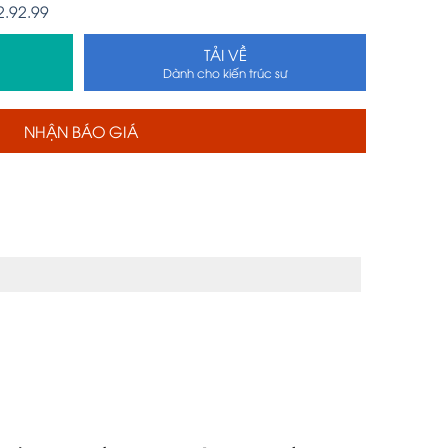
2.92.99
TẢI VỀ
Dành cho kiến trúc sư
NHẬN BÁO GIÁ