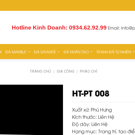
Hotline Kinh Doanh: 0934.62.92.99
Email:
info@
X
ĐÁ MARBLE
ĐÁ GRANITE
ĐÁ NHÂN TẠO
TRANH ĐÁ TỰ NHIÊN
TRANG CHỦ
GIA CÔNG
PHÀO CHỈ
/
/
HT-PT 008
Xuất xứ:
Phú Hưng
Kích thước:
Liên Hệ
Độ dày:
Liên Hệ
Hạng mục:
Trang trí, tạo 