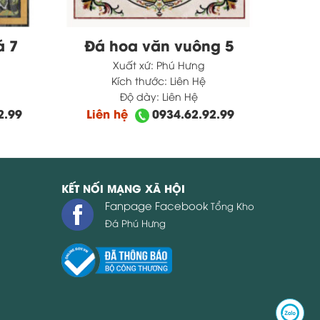
á 7
Đá hoa văn vuông 5
Xuất xứ:
Phú Hưng
Kích thước:
Liên Hệ
Độ dày:
Liên Hệ
2.99
Liên hệ
0934.62.92.99
KẾT NỐI MẠNG XÃ HỘI
Fanpage Facebook
Tổng Kho
Đá Phú Hưng