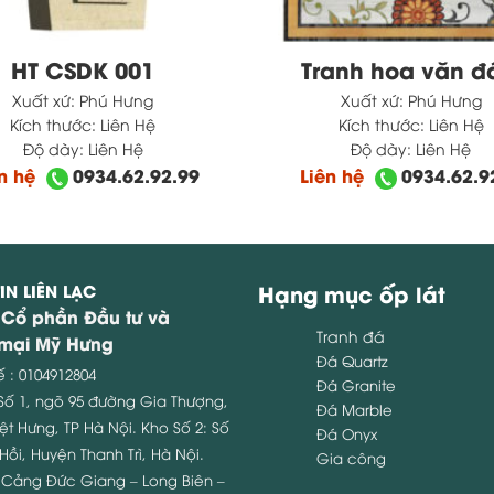
HT CSDK 001
Tranh hoa văn đ
Xuất xứ:
Phú Hưng
Xuất xứ:
Phú Hưng
Kích thước:
Liên Hệ
Kích thước:
Liên Hệ
Độ dày:
Liên Hệ
Độ dày:
Liên Hệ
ên hệ
0934.62.92.99
Liên hệ
0934.62.9
IN LIÊN LẠC
Hạng mục ốp lát
 Cổ phần Đầu tư và
Tranh đá
mại Mỹ Hưng
Đá Quartz
ế : 0104912804
Đá Granite
 Số 1, ngõ 95 đường Gia Thượng,
Đá Marble
ệt Hưng, TP Hà Nội.
Kho Số 2: Số
Đá Onyx
Hồi, Huyện Thanh Trì, Hà Nội.
Gia công
: Cảng Đức Giang – Long Biên –