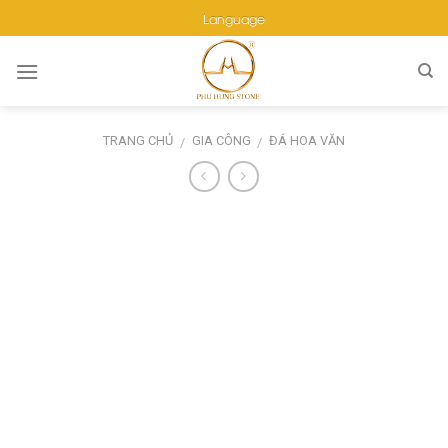
Skip
Language
to
content
TRANG CHỦ
GIA CÔNG
ĐÁ HOA VĂN
/
/