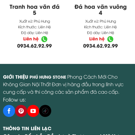
Tranh hoa văn đá
Đá hoa văn vuông
5
4
Xuất xứ:
Phú Hưng
Xuất xứ:
Phú Hưng
Kích thước:
Liên Hệ
Kích thước:
Liên Hệ
Độ dày:
Liên Hệ
Độ dày:
Liên Hệ
Liên hệ
Liên hệ
0934.62.92.99
0934.62.92.99
GIỚI THIỆU
Phong Cách Mới Cho
PHÚ HƯNG STONE
Không Gian Nội Thất Đơn vị hàng đầu trong lĩnh vực
cung cấp và thi công các sản phẩm đá cao cấp.
Follow us:
THÔNG TIN LIÊN LẠC