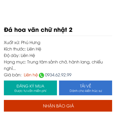
Đá hoa văn chữ nhật 2
Xuất xứ:
Phú Hưng
Kích thước:
Liên Hệ
Độ dày:
Liên Hệ
Hạng mục:
Trung tâm sảnh chờ, hành lang, chiếu
nghỉ...
Giá bán:
Liên hệ
0934.62.92.99
ĐĂNG KÝ MUA
TẢI VỀ
Được tư vấn miễn phí
Dành cho kiến trúc sư
NHẬN BÁO GIÁ