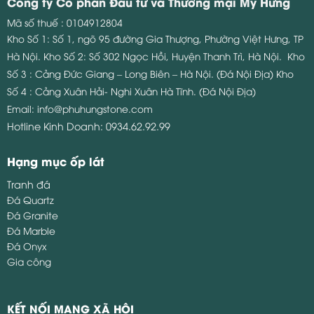
Công ty Cổ phần Đầu tư và Thương mại Mỹ Hưng
Mã số thuế : 0104912804
Kho Số 1: Số 1, ngõ 95 đường Gia Thượng, Phường Việt Hưng, TP
Hà Nội.
Kho Số 2: Số 302 Ngọc Hồi, Huyện Thanh Trì, Hà Nội.
Kho
Số 3 : Cảng Đức Giang – Long Biên – Hà Nội. (Đá Nội Địa)
Kho
Số 4 : Cảng Xuân Hải- Nghi Xuân Hà Tĩnh. (Đá Nội Địa)
Email:
info@phuhungstone.com
Hotline Kinh Doanh:
0934.62.92.99
Hạng mục ốp lát
Tranh đá
Đá Quartz
Đá Granite
Đá Marble
Đá Onyx
Gia công
KẾT NỐI MẠNG XÃ HỘI