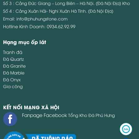
Số 3 : Cảng Đức Giang – Long Biên – Hà Nội. (Đá Nội Địa)
Kho
Số 4 : Cảng Xuân Hải- Nghi Xuân Hà Tĩnh. (Đá Nội Địa)
Email:
info@phuhungstone.com
Hotline Kinh Doanh:
0934.62.92.99
Hạng mục ốp lát
Tranh đá
Đá Quartz
Đá Granite
Đá Marble
Đá Onyx
Gia công
KẾT NỐI MẠNG XÃ HỘI
Fanpage Facebook
Tổng Kho Đá Phú Hưng