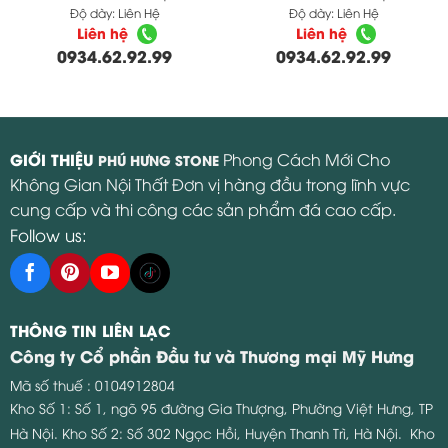
Độ dày:
Liên Hệ
Độ dày:
Liên Hệ
Liên hệ
Liên hệ
0934.62.92.99
0934.62.92.99
GIỚI THIỆU
Phong Cách Mới Cho
PHÚ HƯNG STONE
Không Gian Nội Thất Đơn vị hàng đầu trong lĩnh vực
cung cấp và thi công các sản phẩm đá cao cấp.
Follow us:
THÔNG TIN LIÊN LẠC
Công ty Cổ phần Đầu tư và Thương mại Mỹ Hưng
Mã số thuế : 0104912804
Kho Số 1: Số 1, ngõ 95 đường Gia Thượng, Phường Việt Hưng, TP
Hà Nội.
Kho Số 2: Số 302 Ngọc Hồi, Huyện Thanh Trì, Hà Nội.
Kho