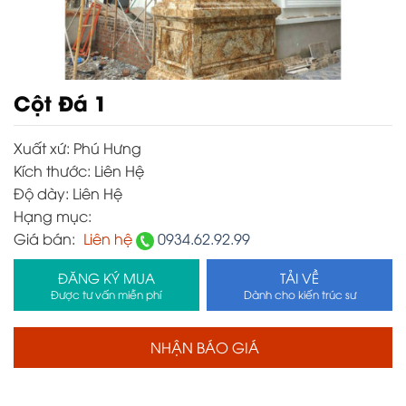
Cột Đá 1
Xuất xứ:
Phú Hưng
Kích thước:
Liên Hệ
Độ dày:
Liên Hệ
Hạng mục:
Giá bán:
Liên hệ
0934.62.92.99
ĐĂNG KÝ MUA
TẢI VỀ
Được tư vấn miễn phí
Dành cho kiến trúc sư
NHẬN BÁO GIÁ