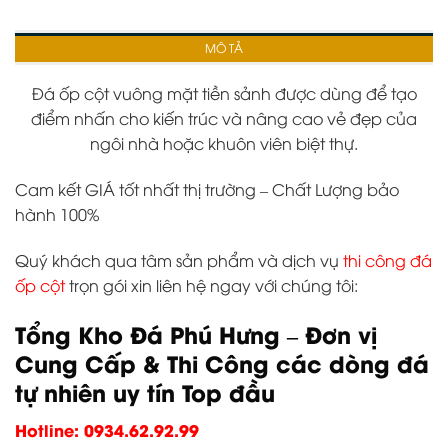
MÔ TẢ
Đá ốp cột vuông mặt tiền sảnh được dùng để tạo
điểm nhấn cho kiến trúc và nâng cao vẻ đẹp của
ngôi nhà hoặc khuôn viên biệt thự.
Cam kết GIÁ tốt nhất thị trường – Chất Lượng bảo
hành 100%
Quý khách qua tâm sản phẩm và dịch vụ
thi công đá
ốp cột
trọn gói xin liên hệ ngay với chúng tôi:
Tổng Kho Đá Phú Hưng – Đơn vị
Cung Cấp & Thi Công các dòng đá
tự nhiên uy tín Top đầu
Hotline: 0934.62.92.99