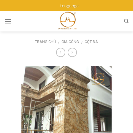
Skip
Language
to
content
TRANG CHỦ
GIA CÔNG
CỘT ĐÁ
/
/