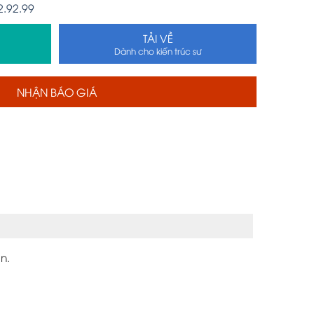
2.92.99
TẢI VỀ
Dành cho kiến trúc sư
NHẬN BÁO GIÁ
n.