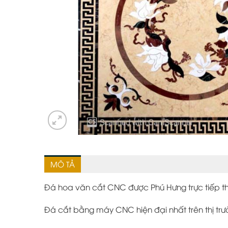
MÔ TẢ
Đá hoa văn cắt CNC được Phú Hưng trực tiếp th
Đá cắt bằng máy CNC hiện đại nhất trên thị 