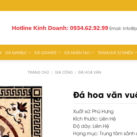
Hotline Kinh Doanh: 0934.62.92.99
Email:
info@
X
ĐÁ MARBLE
ĐÁ GRANITE
ĐÁ NHÂN TẠO
TRANH ĐÁ TỰ NHIÊN
TRANG CHỦ
GIA CÔNG
ĐÁ HOA VĂN
/
/
Đá hoa văn vu
Xuất xứ:
Phú Hưng
Kích thước:
Liên Hệ
Độ dày:
Liên Hệ
Hạng mục:
Trung tâm sảnh c