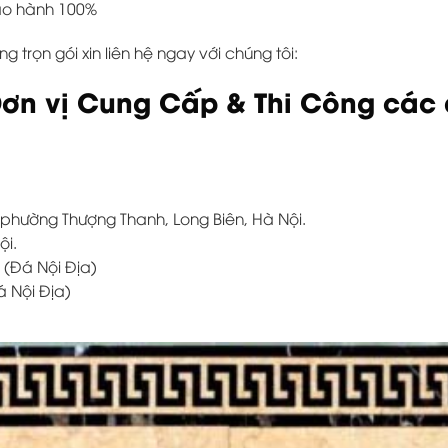
bảo hành 100%
trọn gói xin liên hệ ngay với chúng tôi:
ơn vị Cung Cấp & Thi Công các d
, phường Thượng Thanh, Long Biên, Hà Nội.
ội.
 (Đá Nội Địa)
á Nội Địa)