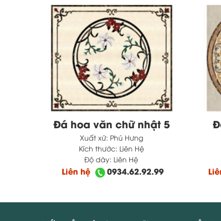
á 5
Đá hoa văn chữ nhật 5
Đ
Xuất xứ:
Phú Hưng
Kích thước:
Liên Hệ
Độ dày:
Liên Hệ
2.99
Liên hệ
0934.62.92.99
Li