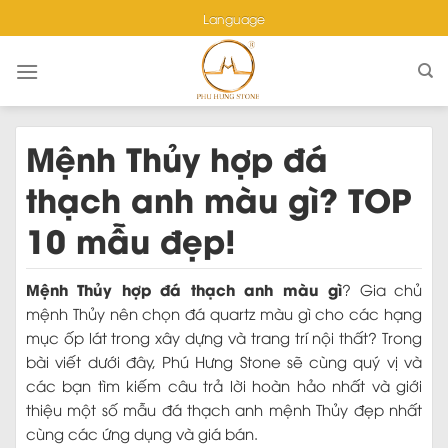
Skip
Language
to
content
Mệnh Thủy hợp đá
thạch anh màu gì? TOP
10 mẫu đẹp!
Mệnh Thủy hợp đá thạch anh màu gì
? Gia chủ
mệnh Thủy nên chọn đá quartz màu gì cho các hạng
mục ốp lát trong xây dựng và trang trí nội thất? Trong
bài viết dưới đây, Phú Hưng Stone sẽ cùng quý vị và
các bạn tìm kiếm câu trả lời hoàn hảo nhất và giới
thiệu một số mẫu đá thạch anh mệnh Thủy đẹp nhất
cùng các ứng dụng và giá bán.