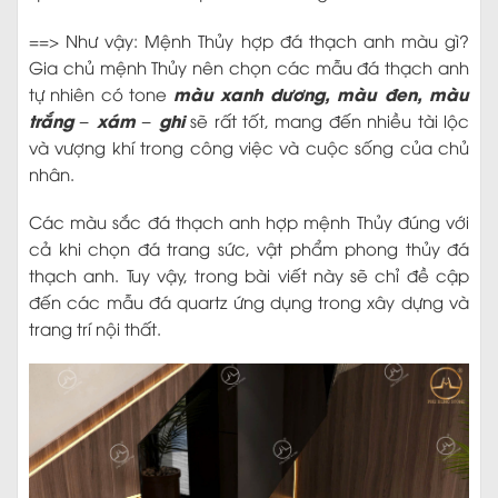
==> Như vậy: Mệnh Thủy hợp đá thạch anh màu gì?
Gia chủ mệnh Thủy nên chọn các mẫu đá thạch anh
màu xanh dương, màu đen, màu
tự nhiên có tone
trắng – xám – ghi
sẽ rất tốt, mang đến nhiều tài lộc
và vượng khí trong công việc và cuộc sống của chủ
nhân.
Các màu sắc đá thạch anh hợp mệnh Thủy đúng với
cả khi chọn đá trang sức, vật phẩm phong thủy đá
thạch anh. Tuy vậy, trong bài viết này sẽ chỉ đề cập
đến các mẫu đá quartz ứng dụng trong xây dựng và
trang trí nội thất.