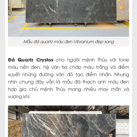
Mẫu đá quartz màu đen Vibranium đẹp sang
Đá Quartz Crystos
cho người mệnh Thủy với tone
màu nền đen, hệ vân tia chớp màu trắng và điểm
xuyết những đường vân đỏ tạo điểm nhấn. Nhưng
nhìn chung đây vẫn là mẫu đá thạch anh màu đen
hợp gia chủ mệnh Thủy mang nhiều may mắn và
vượng khí.