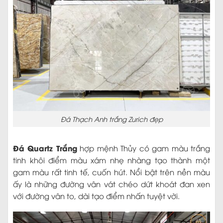
Đá Thạch Anh trắng Zurich đẹp
Đá Quartz Trắng
hợp mệnh Thủy có gam màu trắng
tinh khôi điểm màu xám nhẹ nhàng tạo thành một
gam màu rất tinh tế, cuốn hút. Nổi bật trên nền màu
ấy là những đường vân vát chéo dứt khoát đan xen
với đường vân to, dài tạo điểm nhấn tuyệt vời.