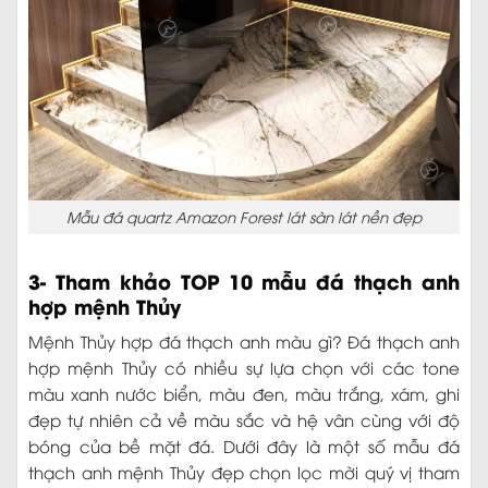
Mẫu đá quartz Amazon Forest lát sàn lát nền đẹp
3- Tham khảo TOP 10 mẫu đá thạch anh
hợp mệnh Thủy
Mệnh Thủy hợp đá thạch anh màu gì? Đá thạch anh
hợp mệnh Thủy có nhiều sự lựa chọn với các tone
màu xanh nước biển, màu đen, màu trắng, xám, ghi
đẹp tự nhiên cả về màu sắc và hệ vân cùng với độ
bóng của bề mặt đá. Dưới đây là một số mẫu đá
thạch anh mệnh Thủy đẹp chọn lọc mời quý vị tham