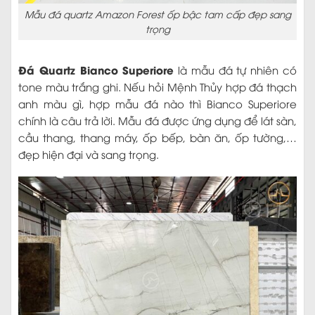
Mẫu đá quartz Amazon Forest ốp bậc tam cấp đẹp sang
trọng
Đá Quartz Bianco Superiore
là mẫu đá tự nhiên có
tone màu trắng ghi. Nếu hỏi Mệnh Thủy hợp đá thạch
anh màu gì, hợp mẫu đá nào thì Bianco Superiore
chính là câu trả lời. Mẫu đá được ứng dụng để lát sàn,
cầu thang, thang máy, ốp bếp, bàn ăn, ốp tường,…
đẹp hiện đại và sang trọng.