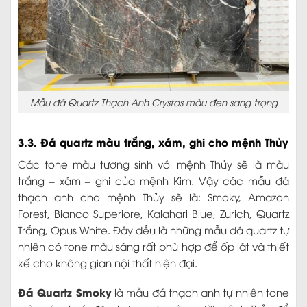
Mẫu đá Quartz Thạch Anh Crystos màu đen sang trọng
3.3. Đá quartz màu trắng, xám, ghi cho mệnh Thủy
Các tone màu tương sinh với mệnh Thủy sẽ là màu
trắng – xám – ghi của mệnh Kim. Vậy các mẫu đá
thạch anh cho mệnh Thủy sẽ là: Smoky, Amazon
Forest, Bianco Superiore, Kalahari Blue, Zurich, Quartz
Trắng, Opus White. Đây đều là những mẫu đá quartz tự
nhiên có tone màu sáng rất phù hợp để ốp lát và thiết
kế cho không gian nội thất hiện đại.
Đá Quartz Smoky
là mẫu đá thạch anh tự nhiên tone