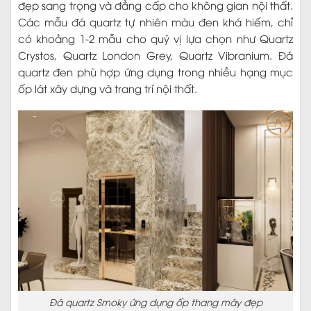
đẹp sang trọng và đẳng cấp cho không gian nội thất.
Các mẫu đá quartz tự nhiên màu đen khá hiếm, chỉ
có khoảng 1-2 mẫu cho quý vị lựa chọn như Quartz
Crystos, Quartz London Grey, Quartz Vibranium. Đá
quartz đen phù hợp ứng dụng trong nhiều hạng mục
ốp lát xây dựng và trang trí nội thất.
Đá quartz Smoky ứng dụng ốp thang máy đẹp