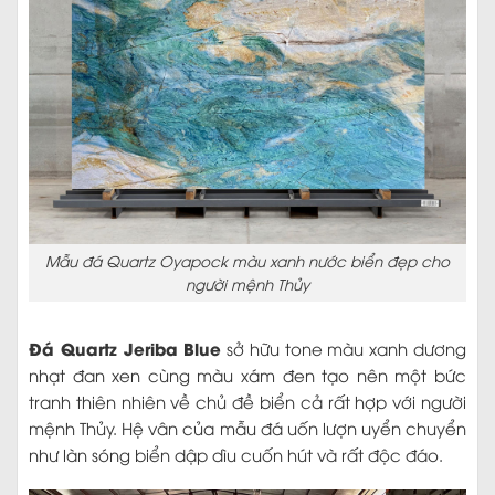
Mẫu đá Quartz Oyapock màu xanh nước biển đẹp cho
người mệnh Thủy
Đá Quartz Jeriba Blue
sở hữu tone màu xanh dương
nhạt đan xen cùng màu xám đen tạo nên một bức
tranh thiên nhiên về chủ đề biển cả rất hợp với người
mệnh Thủy. Hệ vân của mẫu đá uốn lượn uyển chuyển
như làn sóng biển dập dìu cuốn hút và rất độc đáo.