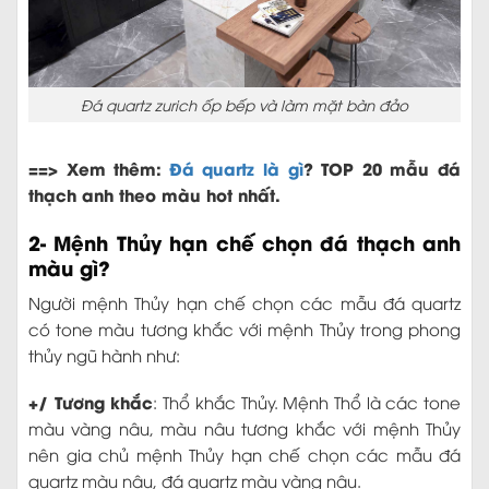
Đá quartz zurich ốp bếp và làm mặt bàn đảo
==> Xem thêm:
Đá quartz là gì
? TOP 20 mẫu đá
thạch anh theo màu hot nhất.
2- Mệnh Thủy hạn chế chọn đá thạch anh
màu gì?
Người mệnh Thủy hạn chế chọn các mẫu đá quartz
có tone màu tương khắc với mệnh Thủy trong phong
thủy ngũ hành như:
+/ Tương khắc
: Thổ khắc Thủy. Mệnh Thổ là các tone
màu vàng nâu, màu nâu tương khắc với mệnh Thủy
nên gia chủ mệnh Thủy hạn chế chọn các mẫu đá
quartz màu nâu, đá quartz màu vàng nâu.