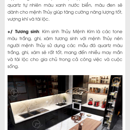
quartz tự nhiên màu xanh nước biển, màu đen sẽ
dành cho mệnh Thủy giúp tăng cường năng lượng tốt,
vượng khí và tài lộc.
+/ Tương sinh
: Kim sinh Thủy. Mệnh Kim là các tone
màu trắng, ghi, xám tương sinh với mệnh Thủy nên
người mệnh Thủy sử dụng các mẫu đá quartz màu
trắng, ghi, xám sẽ rất tốt, mang đến nhiều may mắn
và tài lộc cho gia chủ trong cả công việc và cuộc
sống.