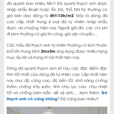
đá quartz bao nhiêu tiền? Đá quartz thạch anh được
nhập khẩu Brazil hoặc Ấn Độ, Thổ Nhĩ Kỳ thường có
4tr1-13tr/m2
giá bán dao động từ
. Đây là dòng đá
cao cấp nhất trong 4 loại đá tự nhiên nhập khẩu
được ưa chuộng hiện nay. Ngoài giá đá, các chi phí
đi kèm thường có giá thi công, giá vận chuyển,…
Các mẫu đá thạch anh tự nhiên thường có kích thước
2mx3m
khổ lớn trung bình
ứng dụng được nhiều hạng
mục ốp lát và trang trí nội thất hiện nay.
Dòng đá quartz thạch anh sở hữu các đặc điểm đặc
tính tốt nhất của dòng đá tự nhiên cao cấp nhất hiện
nay như: độ cứng cao, độ bền tốt, khả năng chống
thấm, chống trầy xước, tính chịu lực cao, chịu nhiệt
Đá
tốt và chống bám bẩn, dễ vệ sinh,… Xem thêm:
thạch anh có cứng không
? Độ cứng bao nhiêu?