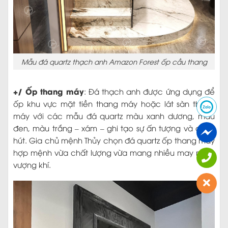
Mẫu đá quartz thạch anh Amazon Forest ốp cầu thang
+/ Ốp thang máy
: Đá thạch anh được ứng dụng để
ốp khu vực mặt tiền thang máy hoặc lát sàn thang
máy với các mẫu đá quartz màu xanh dương, màu
đen, màu trắng – xám – ghi tạo sự ấn tượng và cuốn
hút. Gia chủ mệnh Thủy chọn đá quartz ốp thang máy
hợp mệnh vừa chất lượng vừa mang nhiều may mắn,
vượng khí.