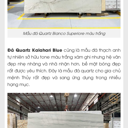
Mẫu đá Quartz Bianco Superiore màu trắng
Đá Quartz Kalahari Blue
cũng là mẫu đá thạch anh
tự nhiên sở hữu tone màu trắng xám ghi nhưng hệ vân
đẹp nhẹ nhàng và nhã nhặn hơn, bề mặt bóng đẹp
rất được yêu thích. Đây là mẫu đá quartz cho gia chủ
mệnh Thủy rất đẹp và sang ứng dụng trong nhiều
hạng mục.