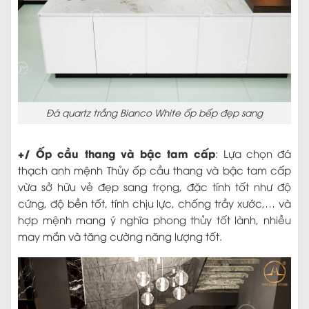
Đá quartz trắng Bianco White ốp bếp đẹp sang
+/ Ốp cầu thang và bậc tam cấp
: Lựa chọn đá
thạch anh mệnh Thủy ốp cầu thang và bậc tam cấp
vừa sở hữu vẻ đẹp sang trọng, đặc tính tốt như độ
cứng, độ bền tốt, tính chịu lực, chống trầy xước,… và
hợp mệnh mang ý nghĩa phong thủy tốt lành, nhiều
may mắn và tăng cường năng lượng tốt.