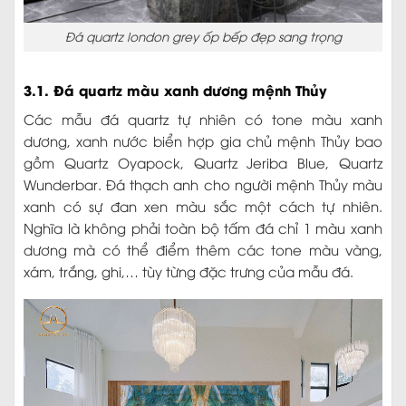
Đá quartz london grey ốp bếp đẹp sang trọng
3.1. Đá quartz màu xanh dương mệnh Thủy
Các mẫu đá quartz tự nhiên có tone màu xanh
dương, xanh nước biển hợp gia chủ mệnh Thủy bao
gồm Quartz Oyapock, Quartz Jeriba Blue, Quartz
Wunderbar. Đá thạch anh cho người mệnh Thủy màu
xanh có sự đan xen màu sắc một cách tự nhiên.
Nghĩa là không phải toàn bộ tấm đá chỉ 1 màu xanh
dương mà có thể điểm thêm các tone màu vàng,
xám, trắng, ghi,… tùy từng đặc trưng của mẫu đá.