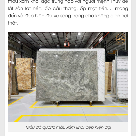
màu xám khói đặc trưng hợp với người mệnh Thủy để
lát sàn lát nền, ốp cầu thang, ốp mặt tiền,… mang
đến vẻ đẹp hiện đại và sang trọng cho không gian nội
thất.
Mẫu đá quartz màu xám khói đẹp hiện đại