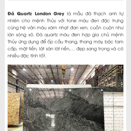
Đá Quartz London Grey
là mẫu đá thạch anh tự
nhiên cho mệnh Thủy với tone màu đen đặc trưng
cùng hệ vân màu xám nhạt đan xen, cuồn cuộn như
làn sóng xô. Đá quartz màu đen hợp gia chủ mệnh
Thủy ứng dụng để ốp cầu thang, thang máy, bậc tam
cấp, mặt tiền, lát sàn lát nền,… đẹp sang trọng và có
nhiều đặc tính tốt.