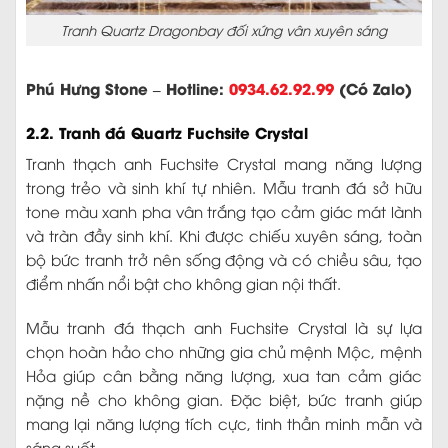
Tranh Quartz Dragonbay đối xứng vân xuyên sáng
Phú Hưng Stone – Hotline:
0934.62.92.99
(Có Zalo)
2.2. Tranh đá Quartz Fuchsite Crystal
Tranh thạch anh Fuchsite Crystal mang năng lượng
trong trẻo và sinh khí tự nhiên. Mẫu tranh đá sở hữu
tone màu xanh pha vân trắng tạo cảm giác mát lành
và tràn đầy sinh khí. Khi được chiếu xuyên sáng, toàn
bộ bức tranh trở nên sống động và có chiều sâu, tạo
điểm nhấn nổi bật cho không gian nội thất.
Mẫu tranh đá thạch anh Fuchsite Crystal là sự lựa
chọn hoàn hảo cho những gia chủ mệnh Mộc, mệnh
Hỏa giúp cân bằng năng lượng, xua tan cảm giác
nặng nề cho không gian. Đặc biệt, bức tranh giúp
mang lại năng lượng tích cực, tinh thần minh mẫn và
sáng suốt.