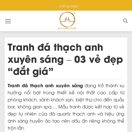
Skip
Language
to
content
Tranh đá thạch anh
xuyên sáng – 03 vẻ đẹp
“đắt giá”
Tranh đá thạch anh xuyên sáng
đang trở thành xu
hướng nổi bật trong thiết kế nội thất cao cấp từ
phòng khách, sảnh khách sạn, biệt thự cho đến quầy
bar, không gian spa,… Mẫu tranh được kết hợp từ vẻ
đẹp tự nhiên của đá quartz thạch anh và hiệu ứng
ánh sáng huyền ảo tạo nên dấu ấn riêng không thể
trộn lẫn.