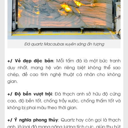
Đá quartz Macaubas xuyên sáng ấn tượng
+/ Vẻ đẹp độc bản
: Mỗi tấm đá là một bức tranh
duy nhất, mang hệ vân riêng biệt không thể sao
chép, đề cao tính nghệ thuật cá nhân cho không
gian.
+/ Độ bền vượt trội
: Đá thạch anh sở hữu độ cứng
cao, độ bền tốt, chống trầy xước, chống thấm tốt và
không bị phai màu theo thời gian.
+/ Ý nghĩa phong thủy
: Quartz hay còn gọi là thạch
anh, là loại đá mang năng lượng tích cực, giúp thu hút