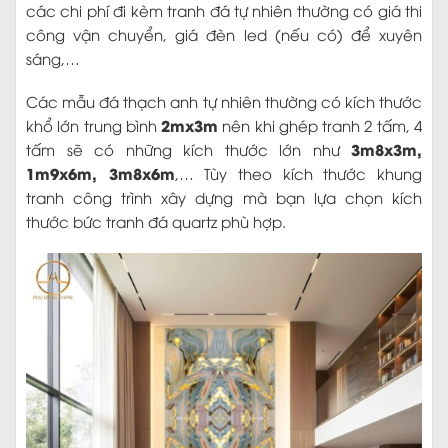
các chi phí đi kèm tranh đá tự nhiên thường có giá thi
công vận chuyển, giá đèn led (nếu có) để xuyên
sáng,…
Các mẫu đá thạch anh tự nhiên thường có kích thước
2mx3m
khổ lớn trung bình
nên khi ghép tranh 2 tấm, 4
3m8x3m,
tấm sẽ có những kích thước lớn như
1m9x6m, 3m8x6m
,… Tùy theo kích thước khung
tranh công trình xây dựng mà bạn lựa chọn kích
thước bức tranh đá quartz phù hợp.