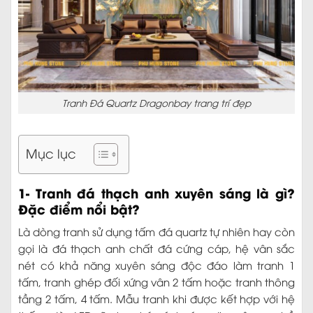
Tranh Đá Quartz Dragonbay trang trí đẹp
Mục lục
1- Tranh đá thạch anh xuyên sáng là gì?
Đặc điểm nổi bật?
Là dòng tranh sử dụng tấm đá quartz tự nhiên hay còn
gọi là đá thạch anh chất đá cứng cáp, hệ vân sắc
nét có khả năng xuyên sáng độc đáo làm tranh 1
tấm, tranh ghép đối xứng vân 2 tấm hoặc tranh thông
tầng 2 tấm, 4 tấm. Mẫu tranh khi được kết hợp với hệ