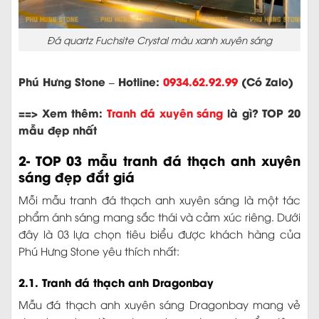
Đá quartz Fuchsite Crystal màu xanh xuyên sáng
Phú Hưng Stone – Hotline:
0934.62.92.99
(Có Zalo)
==> Xem thêm:
Tranh đá xuyên sáng
là gì? TOP 20
mẫu đẹp nhất
2- TOP 03 mẫu tranh đá thạch anh xuyên
sáng đẹp đắt giá
Mỗi mẫu tranh đá thạch anh xuyên sáng là một tác
phẩm ánh sáng mang sắc thái và cảm xúc riêng. Dưới
đây là 03 lựa chọn tiêu biểu được khách hàng của
Phú Hưng Stone yêu thích nhất:
2.1. Tranh đá thạch anh Dragonbay
Mẫu đá thạch anh xuyên sáng Dragonbay mang vẻ