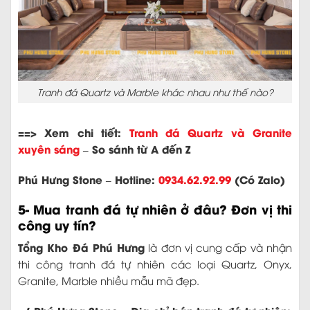
Tranh đá Quartz và Marble khác nhau như thế nào?
==> Xem chi tiết:
Tranh đá Quartz và Granite
xuyên sáng
– So sánh từ A đến Z
Phú Hưng Stone – Hotline:
0934.62.92.99
(Có Zalo)
5- Mua tranh đá tự nhiên ở đâu? Đơn vị thi
công uy tín?
Tổng Kho Đá Phú Hưng
là đơn vị cung cấp và nhận
thi công tranh đá tự nhiên các loại Quartz, Onyx,
Granite, Marble nhiều mẫu mã đẹp.