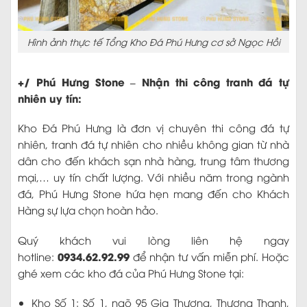
Hình ảnh thực tế Tổng Kho Đá Phú Hưng cơ sở Ngọc Hồi
+/ Phú Hưng Stone – Nhận thi công tranh đá tự
nhiên uy tín:
Kho Đá Phú Hưng là đơn vị chuyên thi công đá tự
nhiên, tranh đá tự nhiên cho nhiều không gian từ nhà
dân cho đến khách sạn nhà hàng, trung tâm thương
mại,… uy tín chất lượng. Với nhiều năm trong ngành
đá, Phú Hưng Stone hứa hẹn mang đến cho Khách
Hàng sự lựa chọn hoàn hảo.
Quý khách vui lòng liên hệ ngay
0934.62.92.99
hotline:
để nhận tư vấn miễn phí. Hoặc
ghé xem các kho đá của Phú Hưng Stone tại:
Kho Số 1: Số 1, ngõ 95 Gia Thượng, Thượng Thanh,