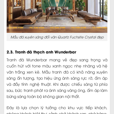
Mẫu đá xuyên sáng đối vân Quartz Fuchsite Crystal đẹp
2.3. Tranh đá thạch anh Wunderbar
Tranh đá Wunderbar mang vẻ đẹp sang trọng và
cuốn hút với tone màu xanh ngọc nhẹ nhàng và hệ
vân trắng xen kẽ. Mẫu tranh đá có khả năng xuyên
sáng ấn tượng, tạo hiệu ứng ánh sáng rực rỡ, ấm áp
và đầy tính nghệ thuật. Khi được chiếu sáng từ phía
sau, bức tranh phát ra ánh sáng vàng óng, ấm áp làm
bừng sáng toàn bộ không gian nội thất.
Đây là lựa chọn lý tưởng cho khu vực tiếp khách,
phòng khách biệt thự, sảnh chờ khách sạn, nhà hàng,