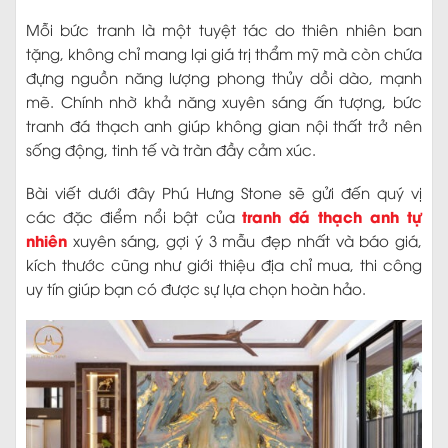
Mỗi bức tranh là một tuyệt tác do thiên nhiên ban
tặng, không chỉ mang lại giá trị thẩm mỹ mà còn chứa
đựng nguồn năng lượng phong thủy dồi dào, mạnh
mẽ. Chính nhờ khả năng xuyên sáng ấn tượng, bức
tranh đá thạch anh giúp không gian nội thất trở nên
sống động, tinh tế và tràn đầy cảm xúc.
Bài viết dưới đây Phú Hưng Stone sẽ gửi đến quý vị
tranh đá thạch anh tự
các đặc điểm nổi bật của
nhiên
xuyên sáng, gợi ý 3 mẫu đẹp nhất và báo giá,
kích thước cũng như giới thiệu địa chỉ mua, thi công
uy tín giúp bạn có được sự lựa chọn hoàn hảo.