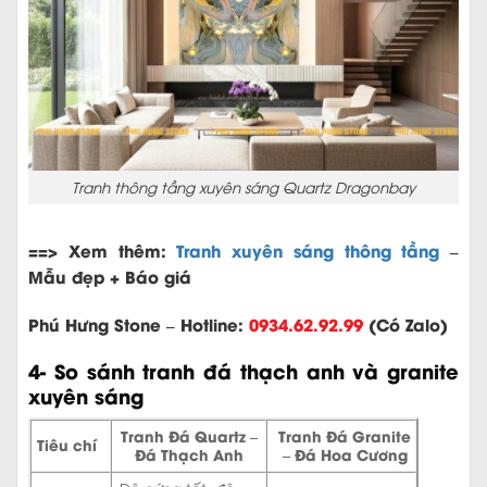
Tranh thông tầng xuyên sáng Quartz Dragonbay
==> Xem thêm:
Tranh xuyên sáng thông tầng
–
Mẫu đẹp + Báo giá
Phú Hưng Stone – Hotline:
0934.62.92.99
(Có Zalo)
4- So sánh tranh đá thạch anh và granite
xuyên sáng
Tranh Đá Quartz –
Tranh Đá Granite
Tiêu chí
Đá Thạch Anh
– Đá Hoa Cương