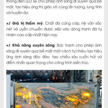
thống đèn LED sẽ cho phép ánh sáng đi xuyên qua bề
mặt, tạo hiệu ứng thị giác vô cùng ấn tượng, lung tinh
và huyền ảo.
+/ Giá trị thẩm mỹ
: Chất đá cứng cáp, hệ vân sắc
nét và uyển chuyển được xếp vào dòng tranh đá tự
nhiên cao cấp nhất hiện nay.
+/ Khả năng xuyên sáng
: Bức tranh cho phép ánh
sáng đi xuyên qua bề mặt một cách tự nhiêu tạo hiệu
ứng ánh sáng độc đáo, tạo chiều sâu cuốn hút và
điểm nhấn quan trọng cho công trình kiến trúc.