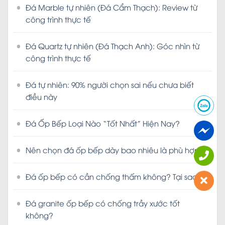
Đá Marble tự nhiên (Đá Cẩm Thạch): Review từ
công trình thực tế
Đá Quartz tự nhiên (Đá Thạch Anh): Góc nhìn từ
công trình thực tế
Đá tự nhiên: 90% người chọn sai nếu chưa biết
điều này
Đá Ốp Bếp Loại Nào “Tốt Nhất” Hiện Nay?
Nên chọn đá ốp bếp dày bao nhiêu là phù hợp?
Đá ốp bếp có cần chống thấm không? Tại sao?
Đá granite ốp bếp có chống trầy xước tốt
không?