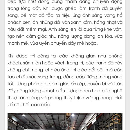
đẹp tựa như dòng dung nham đang chuyển động
trong lòng đất. Khi được ghép làm tranh đá xuyên
sáng, bề mặt đá tỏa ra hiệu ứng ánh sáng vàng hổ
phách xen lẫn những dải vân xanh xám, hồng nhạt và
nâu đất mềm mại. Ánh sáng len lỏi qua từng khe vân,
tạo nên cảm giác như năng lượng đang lan tỏa, vừa
mạnh mẽ, vừa uyển chuyển đầy mê hoặc.
Khi được thi công tại các không gian như phòng
khách, sảnh lớn hoặc vách trang trí, bức tranh đá này
không chỉ mang lại hiệu ứng thị giác nổi bật mà còn
tạo chiều sâu sang trọng, đẳng cấp. Từng mảng sáng
tối tương phản gợi cảm giác ấm áp, huyền bí và tràn
đầy năng lượng – một biểu tượng hoàn hảo của nghệ
thuật ánh sáng và phong thủy thịnh vượng trong thiết
kế nội thất cao cấp.