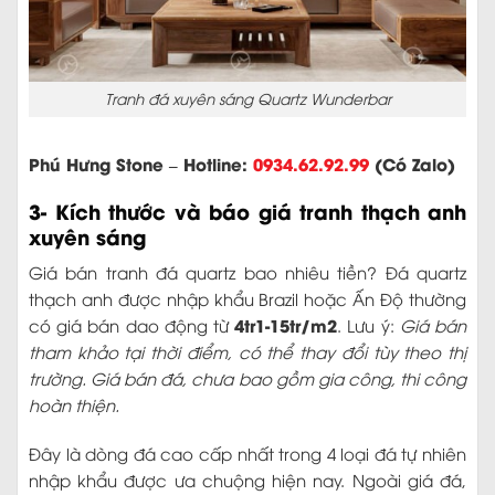
Tranh đá xuyên sáng Quartz Wunderbar
Phú Hưng Stone – Hotline:
0934.62.92.99
(Có Zalo)
3- Kích thước và báo giá tranh thạch anh
xuyên sáng
Giá bán tranh đá quartz bao nhiêu tiền? Đá quartz
thạch anh được nhập khẩu Brazil hoặc Ấn Độ thường
4tr1-15tr/m2
có giá bán dao động từ
. Lưu ý:
Giá bán
tham khảo tại thời điểm, có thể thay đổi tùy theo thị
trường. Giá bán đá, chưa bao gồm gia công, thi công
hoàn thiện.
Đây là dòng đá cao cấp nhất trong 4 loại đá tự nhiên
nhập khẩu được ưa chuộng hiện nay. Ngoài giá đá,