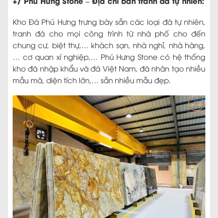
+/ Phú Hưng Stone – Địa chỉ bán tranh đá tự nhiên:
Kho Đá Phú Hưng trưng bày sẵn các loại đá tự nhiên,
tranh đá cho mọi công trình từ nhà phố cho đến
chung cư, biệt thự,… khách sạn, nhà nghỉ, nhà hàng,
… cơ quan xí nghiệp,… Phú Hưng Stone có hệ thống
kho đá nhập khẩu và đá Việt Nam, đá nhân tạo nhiều
mẫu mã, diện tích lớn,… sẵn nhiều mẫu đẹp.