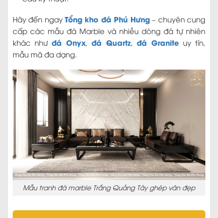
Tổng kho đá Phú Hưng
Hãy đến ngay
– chuyên cung
cấp các mẫu đá Marble và nhiều dòng đá tự nhiên
đá Onyx
đá Quartz
đá Granite
khác như
,
,
uy tín,
mẫu mã đa dạng.
Mẫu tranh đá marble Trắng Quảng Tây ghép vân đẹp