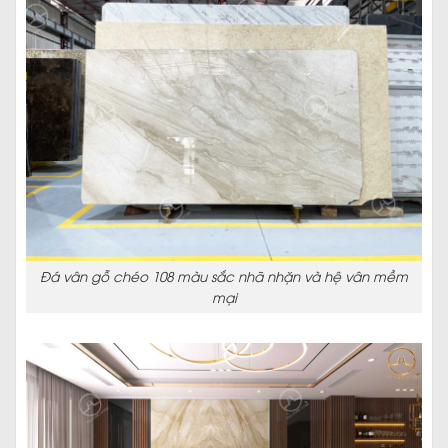
Đá vân gỗ chéo 108 màu sắc nhã nhặn và hệ vân mềm
mại