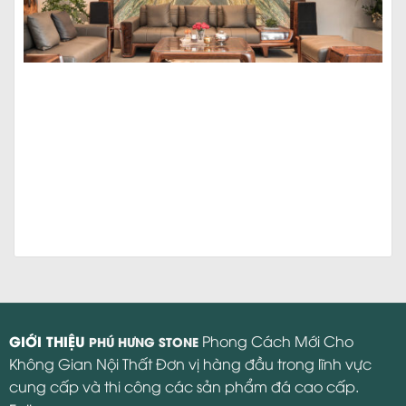
GIỚI THIỆU
Phong Cách Mới Cho
PHÚ HƯNG STONE
Không Gian Nội Thất Đơn vị hàng đầu trong lĩnh vực
cung cấp và thi công các sản phẩm đá cao cấp.