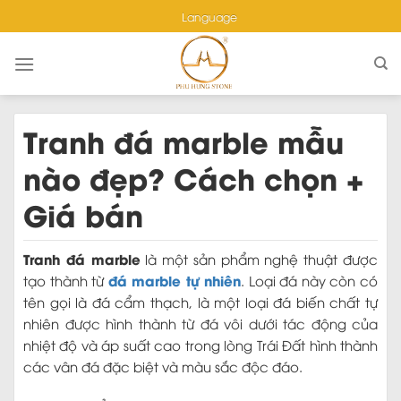
Skip
Language
to
content
Tranh đá marble mẫu
nào đẹp? Cách chọn +
Giá bán
Tranh đá marble
là một sản phẩm nghệ thuật được
đá marble tự nhiên
tạo thành từ
. Loại đá này còn có
tên gọi là đá cẩm thạch, là một loại đá biến chất tự
nhiên được hình thành từ đá vôi dưới tác động của
nhiệt độ và áp suất cao trong lòng Trái Đất hình thành
các vân đá đặc biệt và màu sắc độc đáo.