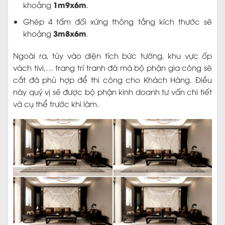
1m9x6m
khoảng
.
Ghép 4 tấm đối xứng thông tầng kích thước sẽ
3m8x6m
khoảng
.
Ngoài ra, tùy vào diện tích bức tường, khu vực ốp
vách tivi,… trang trí tranh đá mà bộ phận gia công sẽ
cắt đá phù hợp để thi công cho Khách Hàng. Điều
này quý vị sẽ được bộ phận kinh doanh tư vấn chi tiết
và cụ thể trước khi làm.