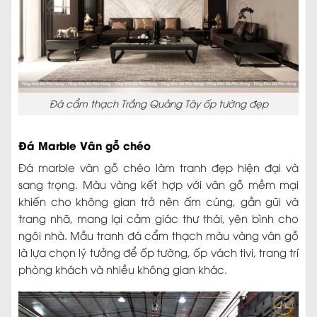
Đá cẩm thạch Trắng Quảng Tây ốp tường đẹp
Đá Marble Vân gỗ chéo
Đá marble vân gỗ chéo làm tranh đẹp hiện đại và
sang trọng. Màu vàng kết hợp với vân gỗ mềm mại
khiến cho không gian trở nên ấm cúng, gần gũi và
trang nhã, mang lại cảm giác thư thái, yên bình cho
ngôi nhà. Mẫu tranh đá cẩm thạch màu vàng vân gỗ
là lựa chọn lý tưởng để ốp tường, ốp vách tivi, trang trí
phòng khách và nhiều không gian khác.