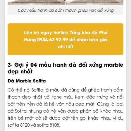
Các mẫu tranh đá cẩm thạch ghép vân đối xứng
Liên hệ ngay hotline Tổng kho đá Phú
Hưng 0934 62 92 99 để nhận báo giá
chi tiết
3- Gợi ý 04 mẫu tranh đá đối xứng marble
đẹp nhất
Đá Marble Sofita
Có thể nói Sofita là mẫu đá dùng để ghép tranh cẩm
thạch đẹp nhất với tone màu kem đặc trưng và nổi
bật trên nền đá là hệ vân nâu đẹp mắt. Cùng là loại
đá Sofita nhưng có hệ vân được phân bố khác nhau
trên bề mặt đá sẽ được đặt tên gọi khác nhau ví dụ
sofita 8120 và sofita 8108.