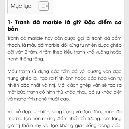
Mục lục
1- Tranh đá marble là gì? Đặc điểm cơ
bản
Tranh đá marble hay còn được gọi là tranh đá cẩm
thạch, là mẫu đá marble đối xứng tự nhiên được ghép
đối vân 2 tấm, 4 tấm theo kiểu tranh khổ vuông hoặc
tranh thông tầng.
Mẫu tranh sử dụng các tấm đá với đường vân đặc
trưng ghép lại, tạo ra hình ảnh hoặc các hoa văn tự
nhiên độc nhất vô nhị. Mỗi cách ghép vân sẽ tạo ra
một bức tranh có hình thù khác nhau có sự khác biệt
và mang tính nghệ thuật cao.
Với vẻ đẹp tự nhiên, sang trọng và độc đáo, tranh đá
marble tạo nên những điểm nhấn ấn tượng, làm tăng
giá trị thẩm mỹ và tạo không gian sống đẳng cấp.