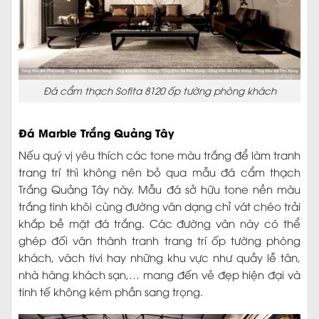
Đá cẩm thạch Sofita 8120 ốp tường phòng khách
Đá Marble Trắng Quảng Tây
Nếu quý vị yêu thích các tone màu trắng để làm tranh
trang trí thì không nên bỏ qua mẫu đá cẩm thạch
Trắng Quảng Tây này. Mẫu đá sở hữu tone nền màu
trắng tinh khôi cùng đường vân dạng chỉ vát chéo trải
khắp bề mặt đá trắng. Các đường vân này có thể
ghép đối vân thành tranh trang trí ốp tường phòng
khách, vách tivi hay những khu vực như quầy lễ tân,
nhà hàng khách sạn,… mang đến vẻ đẹp hiện đại và
tinh tế không kém phần sang trọng.