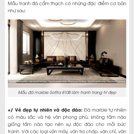
Mẫu tranh đá cẩm thạch có những đặc điểm cơ bản
như sau:
Mẫu đá marble Sofita 8108 làm tranh trang trí đẹp
+/ Vẻ đẹp tự nhiên và độc đáo:
Đá marble tự nhiên
có màu sắc và hệ vân phong phú, không tấm nào
giống tấm nào tạo nên sự độc đáo cho mỗi bức
tranh. Với các loại vân mây, vân tia chớp, vân chỉ, vân