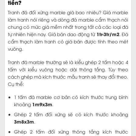
tiền?
Tranh đá đối xứng marble giá bao nhiêu? Giá marble
làm tranh nói riêng và dòng đá marble cẩm thạch nói
chung có mức giá mềm nhất trong tất cả các loại đá
1tr-3tr/m2
tự nhiên hiện nay. Giá bán dao động từ
. Đá
cẩm thạch làm tranh có giá bán được tính theo mét
vuông.
Tranh đá marble thường sẽ là kiểu ghép 2 tấm hoặc 4
tấm với kiểu vuông hoặc dài thông tầng. Tùy theo
cách ghép mà kích thước mẫu tranh sẽ thay đổi theo.
Cụ thể:
1 tấm đá marble cơ bản có kích thước trung bình
1m9x3m
khoảng
.
Ghép 2 tấm đối xứng sẽ có kích thước khoảng
3m8x3m
.
Ghép 2 tấm đối xứng thông tầng kích thước