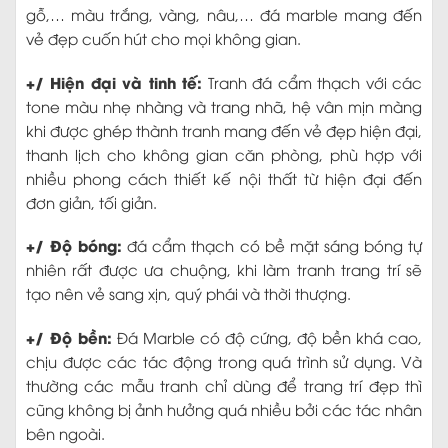
gỗ,… màu trắng, vàng, nâu,… đá marble mang đến
vẻ đẹp cuốn hút cho mọi không gian.
+/ Hiện đại và tinh tế:
Tranh đá cẩm thạch với các
tone màu nhẹ nhàng và trang nhã, hệ vân mịn màng
khi được ghép thành tranh mang đến vẻ đẹp hiện đại,
thanh lịch cho không gian căn phòng, phù hợp với
nhiều phong cách thiết kế nội thất từ hiện đại đến
đơn giản, tối giản.
+/ Độ bóng:
đá cẩm thạch có bề mặt sáng bóng tự
nhiên rất được ưa chuộng, khi làm tranh trang trí sẽ
tạo nên vẻ sang xịn, quý phái và thời thượng.
+/ Độ bền:
Đá Marble có độ cứng, độ bền khá cao,
chịu được các tác động trong quá trình sử dụng. Và
thường các mẫu tranh chỉ dùng để trang trí đẹp thì
cũng không bị ảnh hưởng quá nhiều bởi các tác nhân
bên ngoài.