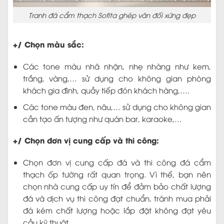
Tranh đá cẩm thạch Sofita ghép vân đối xứng đẹp
+/ Chọn màu sắc:
Các tone màu nhã nhặn, nhẹ nhàng như kem,
trắng, vàng,… sử dụng cho không gian phòng
khách gia đình, quầy tiếp đón khách hàng,….
Các tone màu đen, nâu,… sử dụng cho không gian
cần tạo ấn tượng như quán bar, karaoke,…
+/ Chọn đơn vị cung cấp và thi công:
Chọn đơn vị cung cấp đá và thi công đá cẩm
thạch ốp tường rất quan trọng. Vì thế, bạn nên
chọn nhà cung cấp uy tín để đảm bảo chất lượng
đá và dịch vụ thi công đạt chuẩn, tránh mua phải
đá kém chất lượng hoặc lắp đặt không đạt yêu
cầu kỹ thuật.