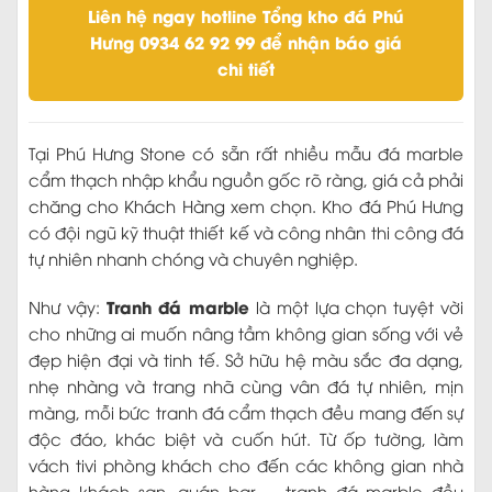
Liên hệ ngay hotline Tổng kho đá Phú
Hưng 0934 62 92 99 để nhận báo giá
chi tiết
Tại Phú Hưng Stone có sẵn rất nhiều mẫu đá marble
cẩm thạch nhập khẩu nguồn gốc rõ ràng, giá cả phải
chăng cho Khách Hàng xem chọn. Kho đá Phú Hưng
có đội ngũ kỹ thuật thiết kế và công nhân thi công đá
tự nhiên nhanh chóng và chuyên nghiệp.
Tranh đá marble
Như vậy:
là một lựa chọn tuyệt vời
cho những ai muốn nâng tầm không gian sống với vẻ
đẹp hiện đại và tinh tế. Sở hữu hệ màu sắc đa dạng,
nhẹ nhàng và trang nhã cùng vân đá tự nhiên, mịn
màng, mỗi bức tranh đá cẩm thạch đều mang đến sự
độc đáo, khác biệt và cuốn hút. Từ ốp tường, làm
vách tivi phòng khách cho đến các không gian nhà
hàng khách sạn, quán bar,… tranh đá marble đều