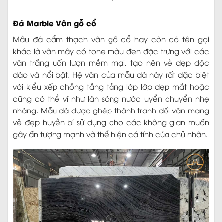
Đá Marble Vân gỗ cổ
Mẫu đá cẩm thạch vân gỗ cổ hay còn có tên gọi
khác là vân mây có tone màu đen đặc trưng với các
vân trắng uốn lượn mềm mại, tạo nên vẻ đẹp độc
đáo và nổi bật. Hệ vân của mẫu đá này rất đặc biệt
với kiểu xếp chồng tầng tầng lớp lớp đẹp mắt hoặc
cũng có thể ví như làn sóng nước uyển chuyển nhẹ
nhàng. Mẫu đá được ghép thành tranh đối vân mang
vẻ đẹp huyền bí sử dụng cho các không gian muốn
gây ấn tượng mạnh và thể hiện cá tính của chủ nhân.