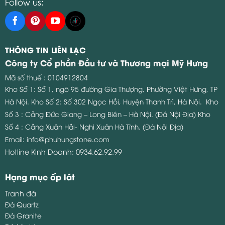
Follow us:
THÔNG TIN LIÊN LẠC
Công ty Cổ phần Đầu tư và Thương mại Mỹ Hưng
Mã số thuế : 0104912804
Kho Số 1: Số 1, ngõ 95 đường Gia Thượng, Phường Việt Hưng, TP
Hà Nội.
Kho Số 2: Số 302 Ngọc Hồi, Huyện Thanh Trì, Hà Nội.
Kho
Số 3 : Cảng Đức Giang – Long Biên – Hà Nội. (Đá Nội Địa)
Kho
Số 4 : Cảng Xuân Hải- Nghi Xuân Hà Tĩnh. (Đá Nội Địa)
Email:
info@phuhungstone.com
Hotline Kinh Doanh:
0934.62.92.99
Hạng mục ốp lát
Tranh đá
Đá Quartz
Đá Granite