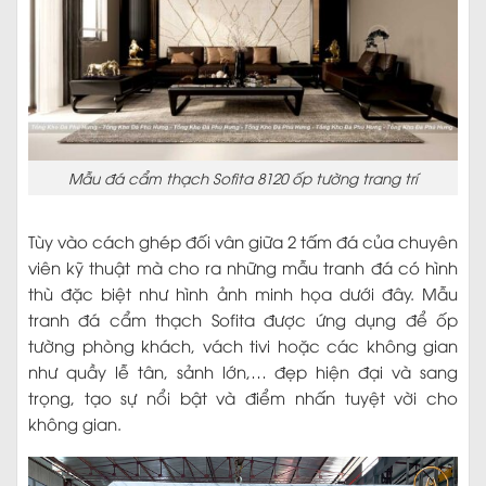
Mẫu đá cẩm thạch Sofita 8120 ốp tường trang trí
Tùy vào cách ghép đối vân giữa 2 tấm đá của chuyên
viên kỹ thuật mà cho ra những mẫu tranh đá có hình
thù đặc biệt như hình ảnh minh họa dưới đây. Mẫu
tranh đá cẩm thạch Sofita được ứng dụng để ốp
tường phòng khách, vách tivi hoặc các không gian
như quầy lễ tân, sảnh lớn,… đẹp hiện đại và sang
trọng, tạo sự nổi bật và điểm nhấn tuyệt vời cho
không gian.