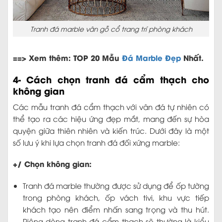
Tranh đá marble vân gỗ cổ trang trí phòng khách
==> Xem thêm: TOP 20 Mẫu
Đá Marble Đẹp
Nhất.
4- Cách chọn tranh đá cẩm thạch cho
không gian
Các mẫu tranh đá cẩm thạch với vân đá tự nhiên có
thể tạo ra các hiệu ứng đẹp mắt, mang đến sự hòa
quyện giữa thiên nhiên và kiến trúc. Dưới đây là một
số lưu ý khi lựa chọn tranh đá đối xứng marble:
+/ Chọn không gian:
Tranh đá marble thường được sử dụng để ốp tường
trong phòng khách, ốp vách tivi, khu vực tiếp
khách tạo nên điểm nhấn sang trọng và thu hút.
Riêng dòng tranh đá cẩm thạch sẽ thường là kiểu