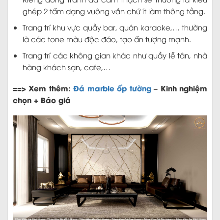
ghép 2 tấm dạng vuông vắn chứ ít làm thông tầng.
Trang trí khu vực quầy bar, quán karaoke,… thường
là các tone màu độc đáo, tạo ấn tượng mạnh.
Trang trí các không gian khác như quầy lễ tân, nhà
hàng khách sạn, cafe,…
==> Xem thêm:
Đá marble ốp tường
– Kinh nghiệm
chọn + Báo giá