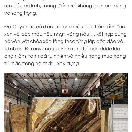
sơn dầu cổ kính, mang đến một không gian ấm cúng
và sang trọng.
Đá Onyx nâu cổ điển có tone màu nâu trầm ấm đan
xen với các màu nâu nhạt, vàng nâu,… kết hợp cùng
hệ vân vát chéo xếp tầng theo từng lớp độc đáo và
tự nhiên. Đá onyx nâu xuyên sáng tốt nên được lựa
chọn làm tranh đá tự nhiên và nhiều hạng mục trang
trí khác trong nội thất – xây dựng.