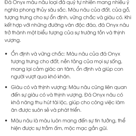
Đá Onyx màu nâu loại đá quý tự nhiên mang nhiều ý
nghĩa phong thủy sâu sắc. Màu nâu của đất, của gỗ,
tượng trưng cho sự ổn định, vững chắc và giàu có. Khi
kết hợp với những đường vân độc đáo, đá Onyx nâu
trở thành một biểu tượng của sự trường tồn và thịnh
vượng.
Ổn định và vững chắc: Màu nâu của đá Onyx
tượng trưng cho đất, nền tảng của mọi sự sống,
mang lại cảm giác an tâm, ổn định và giúp con
người vượt qua khó khăn.
Giàu có và thịnh vượng: Màu nâu cũng liên quan
đến sự giàu có và thịnh vượng. Đá Onyx nâu có
khả năng thu hút tài lộc, giúp cho công việc làm
ăn được suôn sẻ và phát triển.
Màu nâu là màu luôn mang đến sự tin tưởng, thể
hiện được sự trầm ấm, mộc mạc gần gũi.