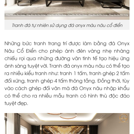
Tranh đá tự nhiên sử dụng đá onyx màu nâu cổ điển
Những bức tranh trang trí được làm bằng đá Onyx
Nâu Cổ Điển cho phép ánh đèn vàng nhẹ nhàng
chiếu rọi qua những đường vân tinh tế tạo hiệu ứng
ánh sàng tuyệt vời. Tranh đá onyx màu nâu có thể tạo
ra nhiều kiểu tranh như: tranh 1 tấm, tranh ghép 2 tấm
đối xứng, tranh ghép 4 tấm thông tầng. Đồng thời, tùy
vào cách ghép đối vân mà đá Onyx nâu nhập khẩu
có thể cho ra nhiều mẫu tranh có hình thù độc đáo
tuyệt đẹp.