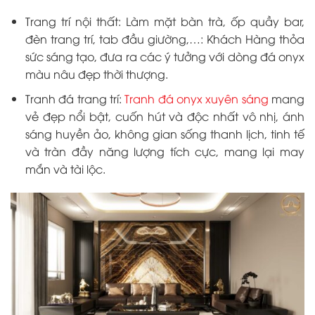
Trang trí nội thất: Làm mặt bàn trà, ốp quầy bar,
đèn trang trí, tab đầu giường,…: Khách Hàng thỏa
sức sáng tạo, đưa ra các ý tưởng với dòng đá onyx
màu nâu đẹp thời thượng.
Tranh đá trang trí:
Tranh đá onyx xuyên sáng
mang
vẻ đẹp nổi bật, cuốn hút và độc nhất vô nhị, ánh
sáng huyền ảo, không gian sống thanh lịch, tinh tế
và tràn đầy năng lượng tích cực, mang lại may
mắn và tài lộc.