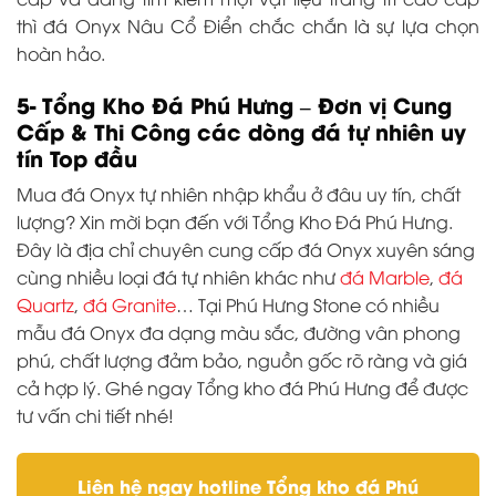
thì đá Onyx Nâu Cổ Điển chắc chắn là sự lựa chọn
hoàn hảo.
5- Tổng Kho Đá Phú Hưng – Đơn vị Cung
Cấp & Thi Công các dòng đá tự nhiên uy
tín Top đầu
Mua đá Onyx tự nhiên nhập khẩu ở đâu uy tín, chất
lượng? Xin mời bạn đến với Tổng Kho Đá Phú Hưng.
Đây là địa chỉ chuyên cung cấp đá Onyx xuyên sáng
cùng nhiều loại đá tự nhiên khác như
đá Marble
,
đá
Quartz
,
đá Granite
… Tại Phú Hưng Stone có nhiều
mẫu đá Onyx đa dạng màu sắc, đường vân phong
phú, chất lượng đảm bảo, nguồn gốc rõ ràng và giá
cả hợp lý. Ghé ngay Tổng kho đá Phú Hưng để được
tư vấn chi tiết nhé!
Liên hệ ngay hotline Tổng kho đá Phú