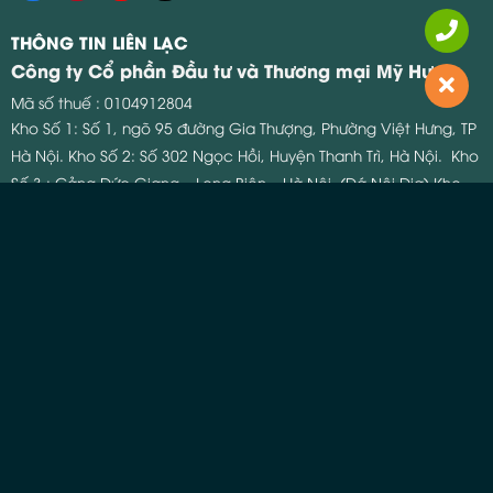
THÔNG TIN LIÊN LẠC
Công ty Cổ phần Đầu tư và Thương mại Mỹ Hưng
Mã số thuế : 0104912804
Kho Số 1: Số 1, ngõ 95 đường Gia Thượng, Phường Việt Hưng, TP
Hà Nội.
Kho Số 2: Số 302 Ngọc Hồi, Huyện Thanh Trì, Hà Nội.
Kho
Số 3 : Cảng Đức Giang – Long Biên – Hà Nội. (Đá Nội Địa)
Kho
Số 4 : Cảng Xuân Hải- Nghi Xuân Hà Tĩnh. (Đá Nội Địa)
Email:
info@phuhungstone.com
Hotline Kinh Doanh:
0934.62.92.99
Hạng mục ốp lát
Tranh đá
Đá Quartz
Đá Granite
Đá Marble
Đá Onyx
Gia công