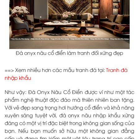
Đá onyx nâu cổ điển làm tranh đối xứng đẹp
==> Xem nhiều hơn các mẫu tranh đá tại:
Tranh đá
nhập khẩu
Như vậy: Đá Onyx Nâu Cổ Điển được ví như một tác
phẩm nghệ thuật độc đáo mà thiên nhiên ban tặng.
Với vẻ đẹp sang trọng hơi hướng cổ điển và khả năng
xuyên sáng tuyệt vời, đá onyx nâu nhập khẩu xứng
đáng có một vị trí đặc biệt trong không gian sống của
bạn. Nếu bạn muốn sở hữu một không gian đẳng
cấp và đang tìm kiếm một vật liệu trang trí cao cấp