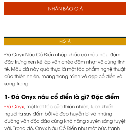
NHẬN BÁO GIÁ
MÔ TẢ
Đá Onyx Nâu Cổ Điển
nhập khẩu có màu nâu đậm
đặc trưng xen kẽ lớp vân chéo đậm nhạt vô cùng tinh
tế. Mẫu đá này quả thực là một tác phẩm nghệ thuật
của thiên nhiên, mang trong mình vẻ đẹp cổ điển và
sang trọng.
1- Đá Onyx nâu cổ điển là gì? Đặc điểm
Đá Onyx
, một kiệt tác của thiên nhiên, luôn khiến
người ta say đắm bởi vẻ đẹp huyền bí và những
đường vân độc đáo cùng khả năng xuyên sáng tuyệt
vời. Trong đó, Onyx Nâu Cổ Điển như một bức tranh