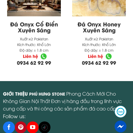
Đá Onyx Cổ Điển
Đá Onyx Honey
Xuyên Sáng
Xuyên Sáng
Xuất xứ:
Pakistan
Xuất xứ:
Pakistan
Kích thước:
Khổ Lớn
Kích thước:
Khổ Lớn
Độ dày:
± 1.8 cm
Độ dày:
± 1.8 cm
Liên hệ
Liên hệ
0934 62 92 99
0934 62 92 99
GIỚI THIỆU
Phong Cách Mới Cho
PHÚ HƯNG STONE
Không Gian Nội Thất Đơn vị hàng đầu trong lĩnh vực
cung cấp và thi công các sản phẩm đá cao cấp.
Follow us: