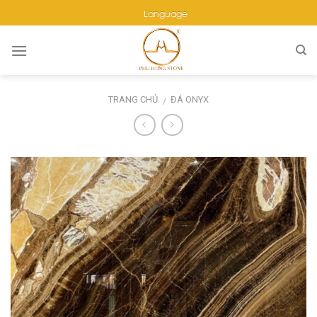
Skip
Language
to
content
TRANG CHỦ
ĐÁ ONYX
/