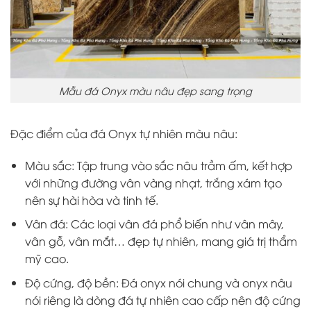
Mẫu đá Onyx màu nâu đẹp sang trọng
Đặc điểm của đá Onyx tự nhiên màu nâu:
Màu sắc: Tập trung vào sắc nâu trầm ấm, kết hợp
với những đường vân vàng nhạt, trắng xám tạo
nên sự hài hòa và tinh tế.
Vân đá: Các loại vân đá phổ biến như vân mây,
vân gỗ, vân mắt… đẹp tự nhiên, mang giá trị thẩm
mỹ cao.
Độ cứng, độ bền: Đá onyx nói chung và onyx nâu
nói riêng là dòng đá tự nhiên cao cấp nên độ cứng