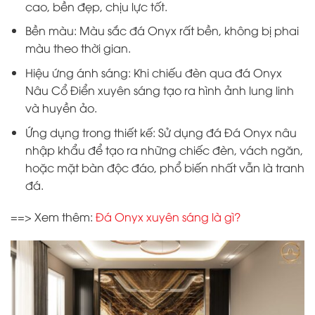
cao, bền đẹp, chịu lực tốt.
Bền màu: Màu sắc đá Onyx rất bền, không bị phai
màu theo thời gian.
Hiệu ứng ánh sáng: Khi chiếu đèn qua đá Onyx
Nâu Cổ Điển xuyên sáng tạo ra hình ảnh lung linh
và huyền ảo.
Ứng dụng trong thiết kế: Sử dụng đá Đá Onyx nâu
nhập khẩu để tạo ra những chiếc đèn, vách ngăn,
hoặc mặt bàn độc đáo, phổ biến nhất vẫn là tranh
đá.
==> Xem thêm:
Đá Onyx xuyên sáng là gì?