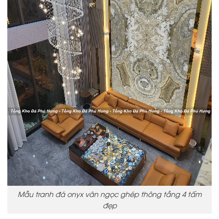
Mẫu tranh đá onyx vân ngọc ghép thông tầng 4 tấm
đẹp