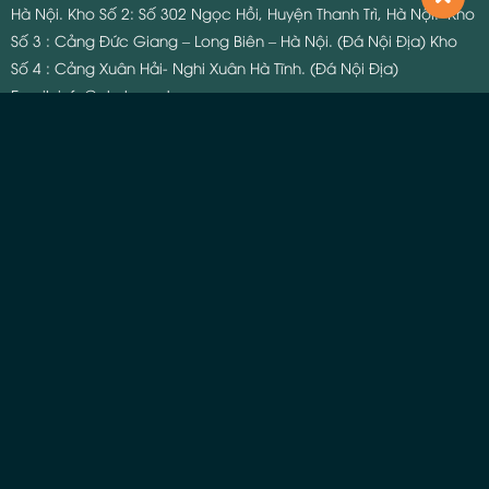
Hà Nội.
Kho Số 2: Số 302 Ngọc Hồi, Huyện Thanh Trì, Hà Nội.
Kho
Số 3 : Cảng Đức Giang – Long Biên – Hà Nội. (Đá Nội Địa)
Kho
Số 4 : Cảng Xuân Hải- Nghi Xuân Hà Tĩnh. (Đá Nội Địa)
Email:
info@phuhungstone.com
Hotline Kinh Doanh:
0934.62.92.99
Hạng mục ốp lát
Tranh đá
Đá Quartz
Đá Granite
Đá Marble
Đá Onyx
Gia công
KẾT NỐI MẠNG XÃ HỘI
Fanpage Facebook
Tổng Kho Đá Phú Hưng