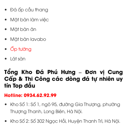
Đá ốp cầu thang
Mặt bàn làm việc
Mặt bàn ăn
Mặt bàn lavabo
Ốp tường
Lát sàn
Tổng Kho Đá Phú Hưng – Đơn vị Cung
Cấp & Thi Công các dòng đá tự nhiên uy
tín Top đầu
Hotline: 0934.62.92.99
Kho Số 1: Số 1, ngõ 95, đường Gia Thượng, phường
Thượng Thanh, Long Biên, Hà Nội.
Kho Số 2: Số 302 Ngọc Hồi, Huyện Thanh Trì, Hà Nội.