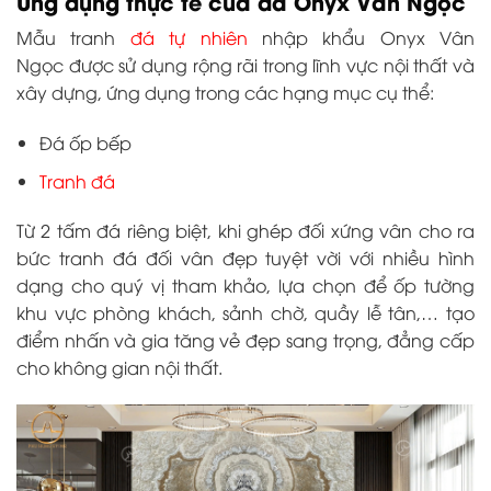
Ứng dụng thực tế của đá Onyx Vân Ngọc
Mẫu tranh
đá tự nhiên
nhập khẩu
Onyx Vân
Ngọc
được sử dụng rộng rãi trong lĩnh vực nội thất và
xây dựng, ứng dụng trong các hạng mục cụ thể:
Đá ốp bếp
Tranh đá
Từ 2 tấm đá riêng biệt, khi ghép đối xứng vân cho ra
bức tranh đá đối vân đẹp tuyệt vời với nhiều hình
dạng cho quý vị tham khảo, lựa chọn để ốp tường
khu vực phòng khách, sảnh chờ, quầy lễ tân,… tạo
điểm nhấn và gia tăng vẻ đẹp sang trọng, đẳng cấp
cho không gian nội thất.