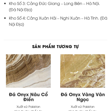
Kho Số 3: Cảng Đức Giang – Long Biên – Hà Nội.
(Đá Nội Địa)
Kho Số 4: Cảng Xuân Hải – Nghi Xuân – Hà Tĩnh. (Đá
Nội Địa)
SẢN PHẨM TƯƠNG TỰ
Đá Onyx Nâu Cổ
Đá Onyx Vàng Vân
Điển
Ngọc
Xuất xứ:
Pakistan
Xuất xứ:
Pakistan