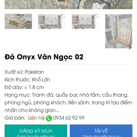
Đá Onyx Vân Ngọc 02
Xuất xứ:
Pakistan
Kích thước:
Khổ Lớn
Độ dày:
± 1.8 cm
Hạng mục:
Tranh đá, quầy bar, nhà tắm, cầu thang,
phòng ngủ, phòng khách, tiền sảnh, trang trí tạo điểm
nhấn cho không gian...
Giá bán:
Liên hệ
0934 62 92 99
ĐĂNG KÝ MUA
TẢI VỀ
Được tư vấn miễn phí
Dành cho kiến trúc sư