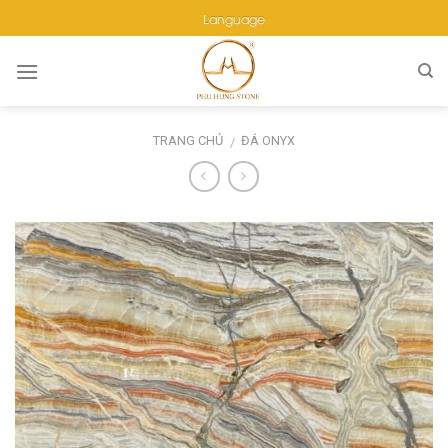
Skip
Language
to
content
TRANG CHỦ
ĐÁ ONYX
/