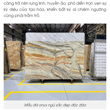
càng trở nên lung linh, huyền ảo, phô diễn trọn vẹn sự
kỳ diệu của tạo hóa, khiến bất kỳ ai chiêm ngưỡng
cũng phải trầm trồ.
Mẫu đá onyx ngũ sắc đẹp độc đáo