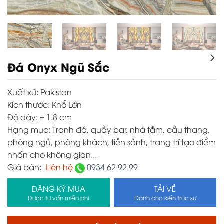
Đá Onyx Ngũ Sắc
Xuất xứ:
Pakistan
Kích thước:
Khổ Lớn
Độ dày:
± 1.8 cm
Hạng mục:
Tranh đá, quầy bar, nhà tắm, cầu thang,
phòng ngủ, phòng khách, tiền sảnh, trang trí tạo điểm
nhấn cho không gian...
Giá bán:
Liên hệ
0934 62 92 99
ĐĂNG KÝ MUA
TẢI VỀ
Được tư vấn miễn phí
Dành cho kiến trúc sư