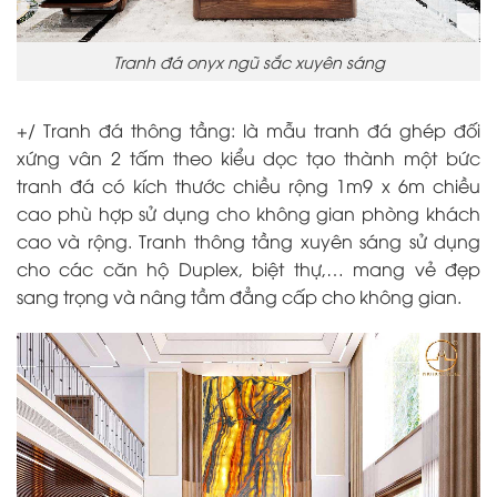
Tranh đá onyx ngũ sắc xuyên sáng
+/ Tranh đá thông tầng
: là mẫu tranh đá ghép đối
xứng vân 2 tấm theo kiểu dọc tạo thành một bức
tranh đá có kích thước chiều rộng 1m9 x 6m chiều
cao phù hợp sử dụng cho không gian phòng khách
cao và rộng. Tranh thông tầng xuyên sáng sử dụng
cho các căn hộ Duplex, biệt thự,… mang vẻ đẹp
sang trọng và nâng tầm đẳng cấp cho không gian.