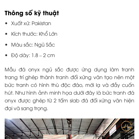
Thông số kỹ thuật
Xuất xứ: Pakistan
Kích thước: Khổ Lớn
Màu sắc: Ngũ Sắc
Độ dày: 1.8 – 2 cm
Mẫu đá onyx ngũ sắc được ứng dụng làm tranh
trang trí ghép thành tranh đối xứng vân tạo nên một
bức tranh có hình thù độc đáo, mới lạ và đầy cuốn
hút. Như hình ảnh minh họa dưới đây là bức tranh đá
onyx được ghép từ 2 tấm slab đá đối xứng vân hiện
đại và sang trọng.