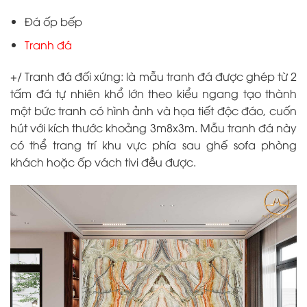
Đá ốp bếp
Tranh đá
+/ Tranh đá đối xứng
: là mẫu tranh đá được ghép từ 2
tấm đá tự nhiên khổ lớn theo kiểu ngang tạo thành
một bức tranh có hình ảnh và họa tiết độc đáo, cuốn
hút với kích thước khoảng 3m8x3m. Mẫu tranh đá này
có thể trang trí khu vực phía sau ghế sofa phòng
khách hoặc ốp vách tivi đều được.