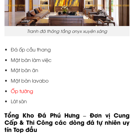
Tranh đá thông tầng onyx xuyên sáng
Đá ốp cầu thang
Mặt bàn làm việc
Mặt bàn ăn
Mặt bàn lavabo
Ốp tường
Lát sàn
Tổng Kho Đá Phú Hưng – Đơn vị Cung
Cấp & Thi Công các dòng đá tự nhiên uy
tín Top đầu