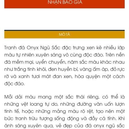
NHẬN BÁO GIÁ
MÔ TẢ
Tranh đá Onyx Ngũ Sắc
đặc trưng xen kẽ nhiều lớp
màu tự nhiên xuyên sáng vô cùng độc đáo. Trên nền
đá mềm mại, uyển chuyển, năm sắc màu khác nhau
như trắng tinh khôi, đen huyền bí, vàng ấm áp, đỏ rực
rỡ và xanh tươi mát đan xen, hòa quyện một cách
độc đáo.
Mỗi dải màu mang một sắc thái riêng, có thể là
những vệt loang tự do, những đường vân uốn lượn
tinh tế, hoặc những mảng màu rõ rệt, tạo nên một
bức tranh trừu tượng sống động và đầy cá tính. Khi
ánh sáng xuyên qua, vẻ đẹp của đá onyx ngũ sắc