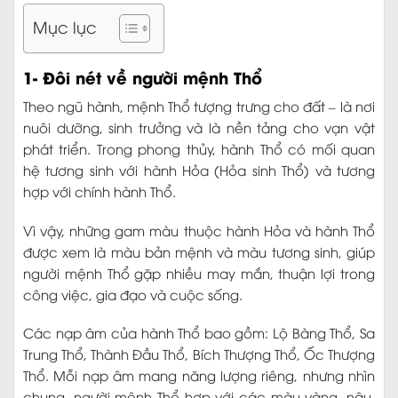
Mục lục
1- Đôi nét về người mệnh Thổ
Theo ngũ hành, mệnh Thổ tượng trưng cho đất – là nơi
nuôi dưỡng, sinh trưởng và là nền tảng cho vạn vật
phát triển. Trong phong thủy, hành Thổ có mối quan
hệ tương sinh với hành Hỏa (Hỏa sinh Thổ) và tương
hợp với chính hành Thổ.
Vì vậy, những gam màu thuộc hành Hỏa và hành Thổ
được xem là màu bản mệnh và màu tương sinh, giúp
người mệnh Thổ gặp nhiều may mắn, thuận lợi trong
công việc, gia đạo và cuộc sống.
Các nạp âm của hành Thổ bao gồm: Lộ Bàng Thổ, Sa
Trung Thổ, Thành Đầu Thổ, Bích Thượng Thổ, Ốc Thượng
Thổ. Mỗi nạp âm mang năng lượng riêng, nhưng nhìn
chung, người mệnh Thổ hợp với các màu vàng, nâu,