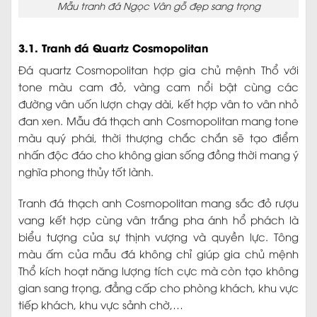
Mẫu tranh đá Ngọc Vân gỗ đẹp sang trọng
3.1. Tranh đá Quartz Cosmopolitan
Đá quartz Cosmopolitan hợp gia chủ mệnh Thổ với
tone màu cam đỏ, vàng cam nổi bật cùng các
đường vân uốn lượn chạy dài, kết hợp vân to vân nhỏ
đan xen. Mẫu đá thạch anh Cosmopolitan mang tone
màu quý phái, thời thượng chắc chắn sẽ tạo điểm
nhấn độc đáo cho không gian sống đồng thời mang ý
nghĩa phong thủy tốt lành.
Tranh đá thạch anh Cosmopolitan mang sắc đỏ rượu
vang kết hợp cùng vân trắng pha ánh hổ phách là
biểu tượng của sự thịnh vượng và quyền lực. Tông
màu ấm của mẫu đá không chỉ giúp gia chủ mệnh
Thổ kích hoạt năng lượng tích cực mà còn tạo không
gian sang trọng, đẳng cấp cho phòng khách, khu vực
tiếp khách, khu vực sảnh chờ,…