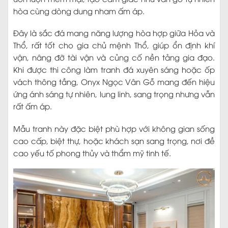
hòa cùng dòng dung nham ấm áp.
Đây là sắc đá mang năng lượng hòa hợp giữa Hỏa và
Thổ, rất tốt cho gia chủ mệnh Thổ, giúp ổn định khí
vận, nâng đỡ tài vận và củng cố nền tảng gia đạo.
Khi được thi công làm tranh đá xuyên sáng hoặc ốp
vách thông tầng, Onyx Ngọc Vân Gỗ mang đến hiệu
ứng ánh sáng tự nhiên, lung linh, sang trọng nhưng vẫn
rất ấm áp.
Mẫu tranh này đặc biệt phù hợp với không gian sống
cao cấp, biệt thự, hoặc khách sạn sang trọng, nơi đề
cao yếu tố phong thủy và thẩm mỹ tinh tế.