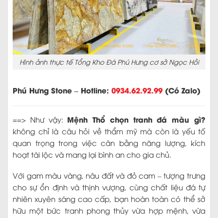
Hình ảnh thực tế Tổng Kho Đá Phú Hưng cơ sở Ngọc Hồi
Phú Hưng Stone – Hotline:
0934.62.92.99
(Có Zalo)
Mệnh Thổ chọn tranh đá màu gì?
==> Như vậy:
không chỉ là câu hỏi về thẩm mỹ mà còn là yếu tố
quan trọng trong việc cân bằng năng lượng, kích
hoạt tài lộc và mang lại bình an cho gia chủ.
Với gam màu vàng, nâu đất và đỏ cam – tượng trưng
cho sự ổn định và thịnh vượng, cùng chất liệu đá tự
nhiên xuyên sáng cao cấp, bạn hoàn toàn có thể sở
hữu một bức tranh phong thủy vừa hợp mệnh, vừa