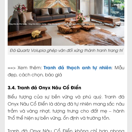
Đá Quartz Volupia ghép vân đối xứng thành tranh trang trí
Tranh đá thạch anh tự nhiên
==> Xem thêm:
: Mẫu
đẹp, cách chọn, báo giá
3.4. Tranh đá Onyx Nâu Cổ Điển
Biểu tượng của sự bền vững và phú quý. Tranh đá
Onyx Nâu Cổ Điển là dòng đá tự nhiên mang sắc nâu
trầm và vàng nhạt, tượng trưng cho đất mẹ – hành
Thổ thể hiện sự bền vững, ổn định và trường tồn.
Tranh đá Onyx Nâu Cổ Điển không chỉ hợp phong