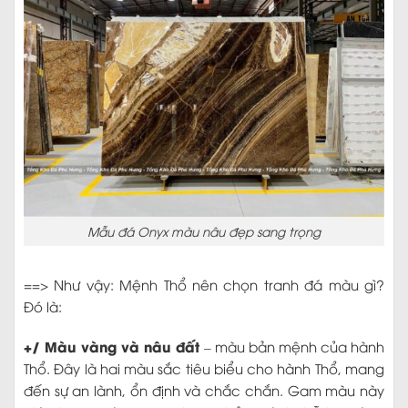
Mẫu đá Onyx màu nâu đẹp sang trọng
==> Như vậy: Mệnh Thổ nên chọn tranh đá màu gì?
Đó là:
+/ Màu vàng và nâu đất
– màu bản mệnh của hành
Thổ. Đây là hai màu sắc tiêu biểu cho hành Thổ, mang
đến sự an lành, ổn định và chắc chắn. Gam màu này