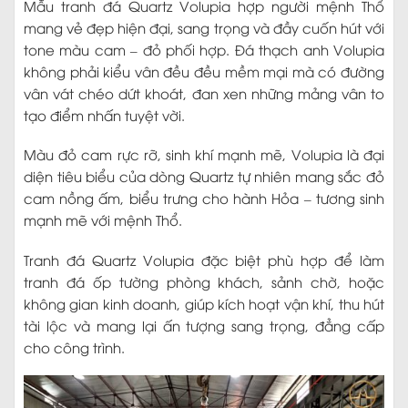
Mẫu tranh đá Quartz Volupia hợp người mệnh Thổ
mang vẻ đẹp hiện đại, sang trọng và đầy cuốn hút với
tone màu cam – đỏ phối hợp. Đá thạch anh Volupia
không phải kiểu vân đều đều mềm mại mà có đường
vân vát chéo dứt khoát, đan xen những mảng vân to
tạo điểm nhấn tuyệt vời.
Màu đỏ cam rực rỡ, sinh khí mạnh mẽ, Volupia là đại
diện tiêu biểu của dòng Quartz tự nhiên mang sắc đỏ
cam nồng ấm, biểu trưng cho hành Hỏa – tương sinh
mạnh mẽ với mệnh Thổ.
Tranh đá Quartz Volupia đặc biệt phù hợp để làm
tranh đá ốp tường phòng khách, sảnh chờ, hoặc
không gian kinh doanh, giúp kích hoạt vận khí, thu hút
tài lộc và mang lại ấn tượng sang trọng, đẳng cấp
cho công trình.