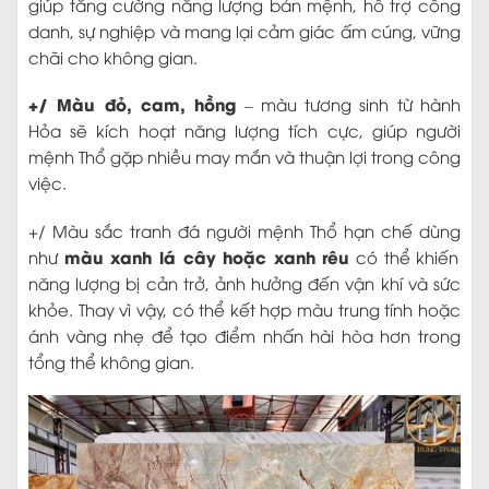
giúp tăng cường năng lượng bản mệnh, hỗ trợ công
danh, sự nghiệp và mang lại cảm giác ấm cúng, vững
chãi cho không gian.
+/ Màu đỏ, cam, hồng
– màu tương sinh từ hành
Hỏa sẽ kích hoạt năng lượng tích cực, giúp người
mệnh Thổ gặp nhiều may mắn và thuận lợi trong công
việc.
+/ Màu sắc tranh đá người mệnh Thổ
hạn chế dùng
màu xanh lá cây hoặc xanh rêu
như
có thể khiến
năng lượng bị cản trở, ảnh hưởng đến vận khí và sức
khỏe. Thay vì vậy, có thể kết hợp màu trung tính hoặc
ánh vàng nhẹ để tạo điểm nhấn hài hòa hơn trong
tổng thể không gian.