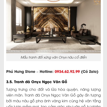
Mẫu tranh đối xứng vân Onyx nâu cổ điển
Phú Hưng Stone – Hotline:
0934.62.92.99
(Có Zalo)
3.5. Tranh đá Onyx Ngọc Vân Gỗ
Tượng trưng cho đất và lửa hòa quyện, năng lượng
viên mãn. Tranh đá Onyx Ngọc Vân Gỗ gây ấn tượng
bởi màu nâu gỗ pha ánh vàng kim cùng hệ vân tầng
uốn lượn mềm mại, tạo cảm giác như vân gỗ tự nhiên