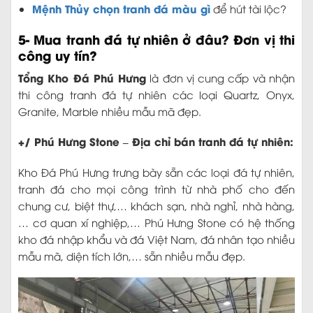
Mệnh Thủy chọn tranh đá màu gì
để hút tài lộc?
5- Mua tranh đá tự nhiên ở đâu? Đơn vị thi
công uy tín?
Tổng Kho Đá Phú Hưng
là đơn vị cung cấp và nhận
thi công tranh đá tự nhiên các loại Quartz, Onyx,
Granite, Marble nhiều mẫu mã đẹp.
+/ Phú Hưng Stone – Địa chỉ bán tranh đá tự nhiên:
Kho Đá Phú Hưng trưng bày sẵn các loại đá tự nhiên,
tranh đá cho mọi công trình từ nhà phố cho đến
chung cư, biệt thự,… khách sạn, nhà nghỉ, nhà hàng,
… cơ quan xí nghiệp,… Phú Hưng Stone có hệ thống
kho đá nhập khẩu và đá Việt Nam, đá nhân tạo nhiều
mẫu mã, diện tích lớn,… sẵn nhiều mẫu đẹp.