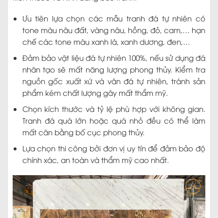
Ưu tiên lựa chọn các mẫu tranh đá tự nhiên có
tone màu nâu đất, vàng nâu, hồng, đỏ, cam,… hạn
chế các tone màu xanh lá, xanh dương, đen,…
Đảm bảo vật liệu đá tự nhiên 100%, nếu sử dụng đá
nhân tạo sẽ mất năng lượng phong thủy. Kiểm tra
nguồn gốc xuất xứ và vân đá tự nhiên, tránh sản
phẩm kém chất lượng gây mất thẩm mỹ.
Chọn kích thước và tỷ lệ phù hợp với không gian.
Tranh đá quá lớn hoặc quá nhỏ đều có thể làm
mất cân bằng bố cục phong thủy.
Lựa chọn thi công bởi đơn vị uy tín để đảm bảo độ
chính xác, an toàn và thẩm mỹ cao nhất.