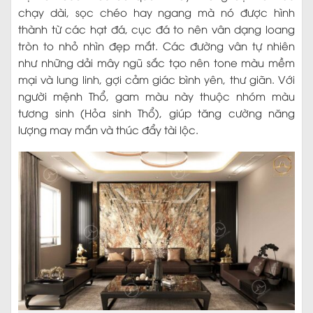
chạy dài, sọc chéo hay ngang mà nó được hình
thành từ các hạt đá, cục đá to nên vân dạng loang
tròn to nhỏ nhìn đẹp mắt. Các đường vân tự nhiên
như những dải mây ngũ sắc tạo nên tone màu mềm
mại và lung linh, gợi cảm giác bình yên, thư giãn. Với
người mệnh Thổ, gam màu này thuộc nhóm màu
tương sinh (Hỏa sinh Thổ), giúp tăng cường năng
lượng may mắn và thúc đẩy tài lộc.