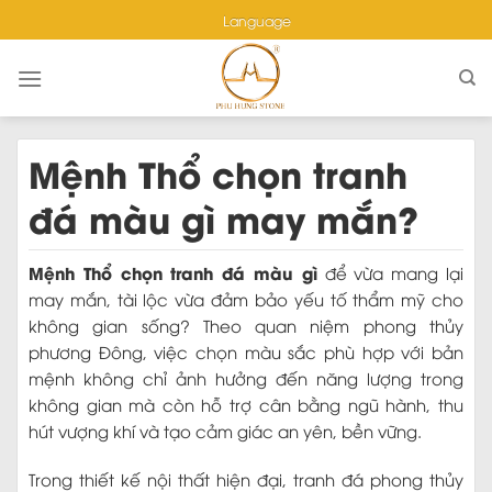
Skip
Language
to
content
Mệnh Thổ chọn tranh
đá màu gì may mắn?
Mệnh Thổ chọn tranh đá màu gì
để vừa mang lại
may mắn, tài lộc vừa đảm bảo yếu tố thẩm mỹ cho
không gian sống? Theo quan niệm phong thủy
phương Đông, việc chọn màu sắc phù hợp với bản
mệnh không chỉ ảnh hưởng đến năng lượng trong
không gian mà còn hỗ trợ cân bằng ngũ hành, thu
hút vượng khí và tạo cảm giác an yên, bền vững.
Trong thiết kế nội thất hiện đại, tranh đá phong thủy