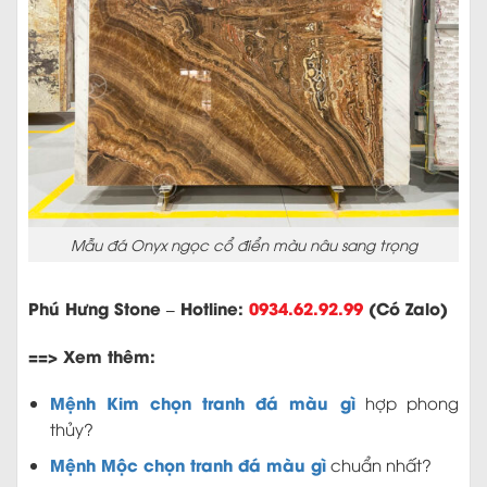
Mẫu đá Onyx ngọc cổ điển màu nâu sang trọng
Phú Hưng Stone – Hotline:
0934.62.92.99
(Có Zalo)
==> Xem thêm:
Mệnh Kim chọn tranh đá màu gì
hợp phong
thủy?
Mệnh Mộc chọn tranh đá màu gì
chuẩn nhất?