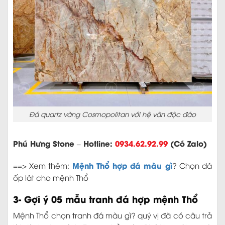
Đá quartz vàng Cosmopolitan với hệ vân độc đáo
Phú Hưng Stone – Hotline:
0934.62.92.99
(Có Zalo)
Mệnh Thổ hợp đá màu gì
==> Xem thêm:
? Chọn đá
ốp lát cho mệnh Thổ
3- Gợi ý 05 mẫu tranh đá hợp mệnh Thổ
Mệnh Thổ chọn tranh đá màu gì? quý vị đã có câu trả