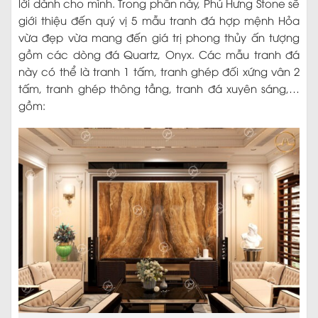
lời dành cho mình. Trong phần này, Phú Hưng Stone sẽ
giới thiệu đến quý vị 5 mẫu tranh đá hợp mệnh Hỏa
vừa đẹp vừa mang đến giá trị phong thủy ấn tượng
gồm các dòng đá Quartz, Onyx. Các mẫu tranh đá
này có thể là tranh 1 tấm, tranh ghép đối xứng vân 2
tấm, tranh ghép thông tầng, tranh đá xuyên sáng,…
gồm: