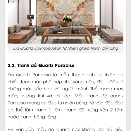
Đá Quartz Cosmopolitan tự nhiên ghép tranh đối xứng
3.2. Tranh đá Quartz Paradise
Đá Quartz Paradise là mẫu thạch anh tự nhiên có
nhiều tone màu phối hợp như vàng, nâu, đỏ,… Đều là
những màu sắc hợp với người mệnh Thổ mang may
mắn, vượng khí và tài lộc. Mẫu tranh đá quartz
Paradise mang vẻ đẹp tự nhiên cùng hệ vân độc đáo
có thể làm tranh 1 tấm, tranh đối xứng vân 2 tấm
hoặc tranh thông tầng.
Hệ vân của mẫu đá quartz này không đại trà kiểu