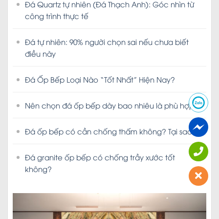
Đá Quartz tự nhiên (Đá Thạch Anh): Góc nhìn từ
công trình thực tế
Đá tự nhiên: 90% người chọn sai nếu chưa biết
điều này
Đá Ốp Bếp Loại Nào “Tốt Nhất” Hiện Nay?
Nên chọn đá ốp bếp dày bao nhiêu là phù hợp?
Đá ốp bếp có cần chống thấm không? Tại sao?
Đá granite ốp bếp có chống trầy xước tốt
không?