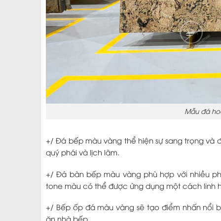
Mẫu đá hoa
+/ Đá bếp màu vàng thể hiện sự sang trọng v
quý phái và lịch lãm.
+/ Đá bàn bếp màu vàng phù hợp với nhiều phon
tone màu có thể được ứng dụng một cách linh h
+/ Bếp ốp đá màu vàng sẽ tạo điểm nhấn nổi bậ
ăn nhà bếp.