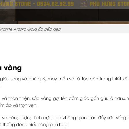
ranite Alaska Gold ốp bếp đẹp
u vàng
iàu sang và phú quý, may mắn và tài lộc còn trong thiết kế 
:
 thân thiện, sắc vàng gợi lên cảm giác gần gũi, là nơi su
ấm áp và trọn vẹn.
và năng lượng tích cực, tạo không gian tràn đầy sức sống 
ệ thống đèn chiếu sáng phù hợp.