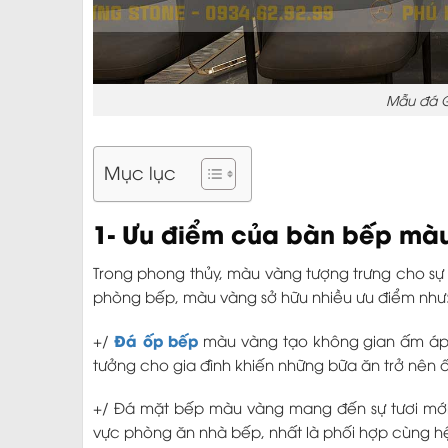
Mẫu đá G
Mục lục
1- Ưu điểm của bàn bếp mà
Trong phong thủy, màu vàng tượng trưng cho sự g
phòng bếp, màu vàng sở hữu nhiều ưu điểm như
Đá ốp bếp
+/
màu vàng tạo không gian ấm áp và
tưởng cho gia đình khiến những bữa ăn trở nên 
+/ Đá mặt bếp màu vàng mang đến sự tươi mới 
vực phòng ăn nhà bếp, nhất là phối hợp cùng h