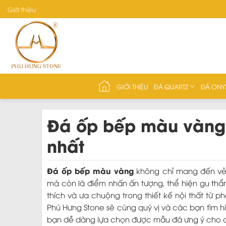
Skip
Giới thiệu
to
content
GIỚI THIỆU
ĐÁ QUARTZ
ĐÁ ONY
Đá ốp bếp màu vàng 
nhất
Đá ốp bếp màu vàng
không chỉ mang đến vẻ 
mà còn là điểm nhấn ấn tượng, thể hiện gu t
thích và ưa chuộng trong thiết kế nội thất từ p
Phú Hưng Stone sẽ cùng quý vị và các bạn tìm 
bạn dễ dàng lựa chọn được mẫu đá ưng ý cho 