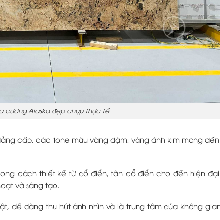
 cương Alaska đẹp chụp thực tế
à đẳng cấp, các tone màu vàng đậm, vàng ánh kim mang đến
g cách thiết kế từ cổ điển, tân cổ điển cho đến hiện đại.
oạt và sáng tạo.
t, dễ dàng thu hút ánh nhìn và là trung tâm của không gia