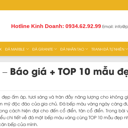
Hotline Kinh Doanh: 0934.62.92.99
Email:
info@
X
ĐÁ MARBLE
ĐÁ GRANITE
ĐÁ NHÂN TẠO
TRANH ĐÁ TỰ NHIÊN
– Báo giá + TOP 10 mẫu đ
đẹp ấm áp, tươi sáng và tràn đầy năng lượng cho không g
hẩm mỹ độc đáo của gia chủ. Đá bếp màu vàng ngày càng đ
hong cách hiện đại cho đến cổ điển, tân cổ điển. Trong bài v
hiểu chi tiết về đá mặt bếp màu vàng cùng TOP 10 mẫu đẹp n
căn bếp của mình.