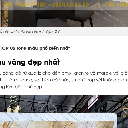
p Granite Alaska Gold hiện đại
 TOP 05 tone màu phổ biến nhất
àu vàng đẹp nhất
 dòng đá từ quartz cho đến onyx, granite và marble với gi
hu cầu sử dụng, sở thích cá nhân, sự phù hợp với không gia
àng làm bếp phù hợp.