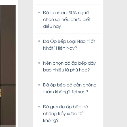
Đá tự nhiên: 90% người
chọn sai nếu chưa biết
điều này
Đá Ốp Bếp Loại Nào “Tốt
Nhất” Hiện Nay?
Nên chọn đá ốp bếp dày
bao nhiêu là phù hợp?
Đá ốp bếp có cần chống
thấm không? Tại sao?
Đá granite ốp bếp có
chống trầy xước tốt
không?