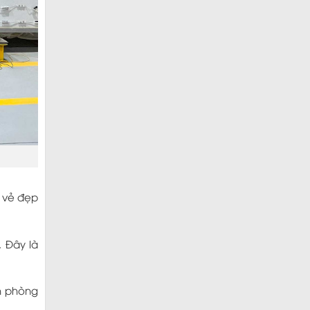
 vẻ đẹp
 Đây là
n phòng