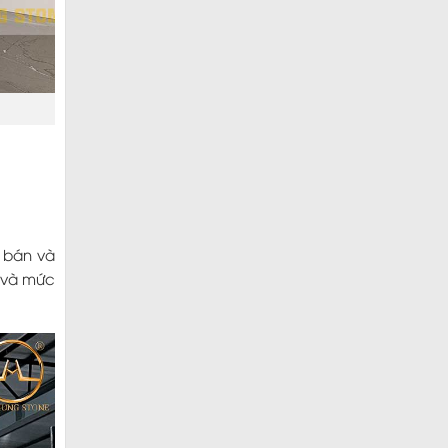
á bán và
n và mức