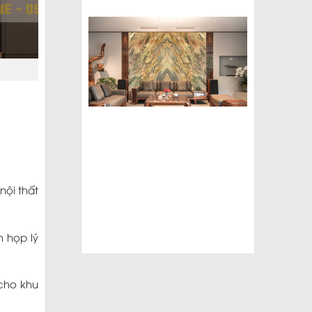
nội thất
m họp lý
cho khu