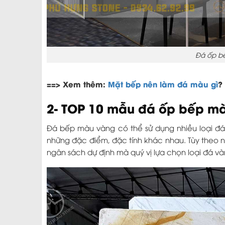
Đá ốp bế
==> Xem thêm:
Mặt bếp nên làm đá màu gì
?
2- TOP 10 mẫu đá ốp bếp m
Đá bếp màu vàng có thể sử dụng nhiều loại đá,
những đặc điểm, đặc tính khác nhau. Tùy theo n
ngân sách dự định mà quý vị lựa chọn loại đá v