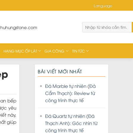
Language
phuhungstone.com
HẠNG MỤC ỐP LÁT
GIA CÔNG
TIN TỨC
ẹp
BÀI VIẾT MỚI NHẤT
Đá Marble tự nhiên (Đá
Cẩm Thạch): Review từ
công trình thực tế
ian bếp
ược yêu
iết này,
Đá Quartz tự nhiên (Đá
hất giúp
Thạch Anh): Góc nhìn từ
công trình thực tế