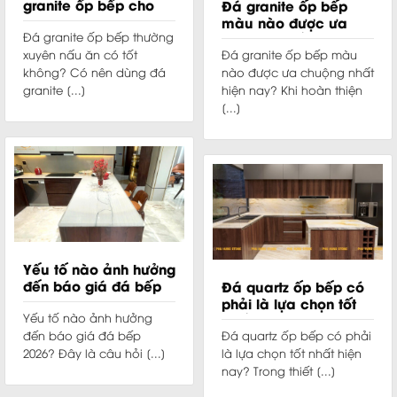
granite ốp bếp cho
Đá granite ốp bếp
gia đình thường xuyên
màu nào được ưa
nấu ăn?
Đá granite ốp bếp thường
chuộng nhất?
xuyên nấu ăn có tốt
Đá granite ốp bếp màu
không? Có nên dùng đá
nào được ưa chuộng nhất
granite [...]
hiện nay? Khi hoàn thiện
[...]
Yếu tố nào ảnh hưởng
đến báo giá đá bếp
Đá quartz ốp bếp có
2026?
phải là lựa chọn tốt
Yếu tố nào ảnh hưởng
nhất hiện nay?
đến báo giá đá bếp
Đá quartz ốp bếp có phải
2026? Đây là câu hỏi [...]
là lựa chọn tốt nhất hiện
nay? Trong thiết [...]