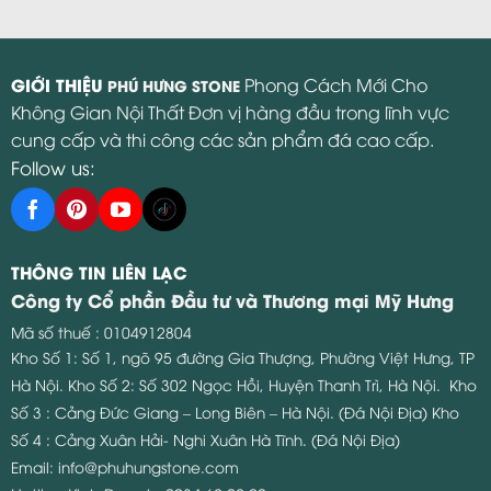
GIỚI THIỆU
Phong Cách Mới Cho
PHÚ HƯNG STONE
Không Gian Nội Thất Đơn vị hàng đầu trong lĩnh vực
cung cấp và thi công các sản phẩm đá cao cấp.
Follow us:
THÔNG TIN LIÊN LẠC
Công ty Cổ phần Đầu tư và Thương mại Mỹ Hưng
Mã số thuế : 0104912804
Kho Số 1: Số 1, ngõ 95 đường Gia Thượng, Phường Việt Hưng, TP
Hà Nội.
Kho Số 2: Số 302 Ngọc Hồi, Huyện Thanh Trì, Hà Nội.
Kho
Số 3 : Cảng Đức Giang – Long Biên – Hà Nội. (Đá Nội Địa)
Kho
Số 4 : Cảng Xuân Hải- Nghi Xuân Hà Tĩnh. (Đá Nội Địa)
Email:
info@phuhungstone.com