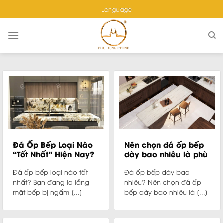
Skip
Language
to
content
Đá Ốp Bếp Loại Nào
Nên chọn đá ốp bếp
“Tốt Nhất” Hiện Nay?
dày bao nhiêu là phù
hợp?
Đá ốp bếp loại nào tốt
Đá ốp bếp dày bao
nhất? Bạn đang lo lắng
nhiêu? Nên chọn đá ốp
mặt bếp bị ngấm [...]
bếp dày bao nhiêu là [...]