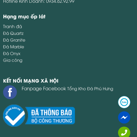
Hotline Kinh Doanh:
0934.62.92.99
Hạng mục ốp lát
Tranh đá
Đá Quartz
Đá Granite
Đá Marble
Đá Onyx
Gia công
KẾT NỐI MẠNG XÃ HỘI
Fanpage Facebook
Tổng Kho Đá Phú Hưng