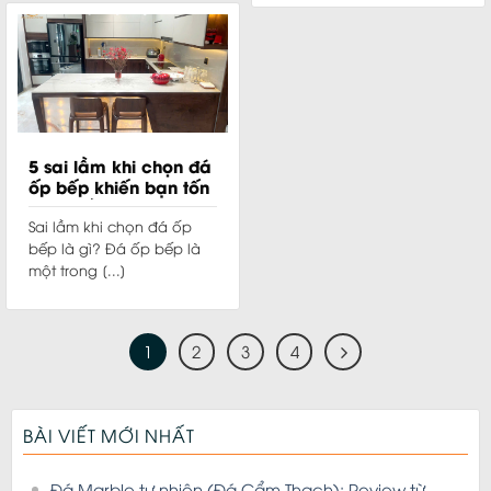
5 sai lầm khi chọn đá
ốp bếp khiến bạn tốn
thêm tiền
Sai lầm khi chọn đá ốp
bếp là gì? Đá ốp bếp là
một trong [...]
1
2
3
4
BÀI VIẾT MỚI NHẤT
Đá Marble tự nhiên (Đá Cẩm Thạch): Review từ