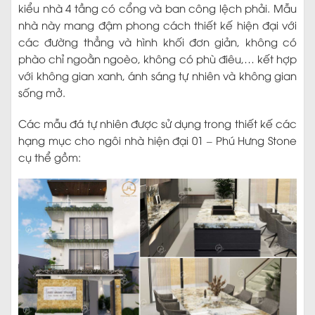
kiểu nhà 4 tầng có cổng và ban công lệch phải. Mẫu
nhà này mang đậm phong cách thiết kế hiện đại với
các đường thẳng và hình khối đơn giản, không có
phào chỉ ngoằn ngoèo, không có phù điêu,… kết hợp
với không gian xanh, ánh sáng tự nhiên và không gian
sống mở.
Các mẫu đá tự nhiên được sử dụng trong thiết kế các
hạng mục cho ngôi nhà hiện đại 01 – Phú Hưng Stone
cụ thể gồm: