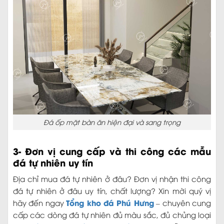
Đá ốp mặt bàn ăn hiện đại và sang trọng
3- Đơn vị cung cấp và thi công các mẫu
đá tự nhiên uy tín
Địa chỉ mua đá tự nhiên ở đâu? Đơn vị nhận thi công
đá tự nhiên ở đâu uy tín, chất lượng? Xin mời quý vị
Tổng kho đá Phú Hưng
hãy đến ngay
– chuyên cung
cấp các dòng đá tự nhiên đủ màu sắc, đủ chủng loại