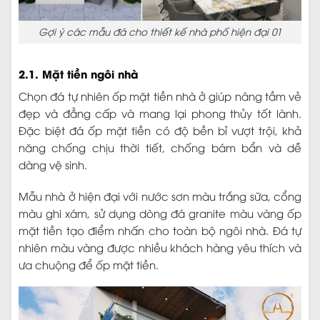
Gợi ý các mẫu đá cho thiết kế nhà phố hiện đại 01
2.1. Mặt tiền ngôi nhà
Chọn đá tự nhiên ốp mặt tiền nhà ở giúp nâng tầm vẻ
đẹp và đẳng cấp và mang lại phong thủy tốt lành.
Đặc biệt đá ốp mặt tiền có độ bền bỉ vượt trội, khả
năng chống chịu thời tiết, chống bám bẩn và dễ
dàng vệ sinh.
Mẫu nhà ở hiện đại với nước sơn màu trắng sữa, cổng
màu ghi xám, sử dụng dòng đá granite màu vàng ốp
mặt tiền tạo điểm nhấn cho toàn bộ ngôi nhà. Đá tự
nhiên màu vàng được nhiều khách hàng yêu thích và
ưa chuộng để ốp mặt tiền.