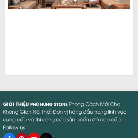
GIỚI THIỆU
Phong Cách Mới Cho
PHÚ HƯNG STONE
Không Gian Nội Thất Đơn vị hàng đầu trong lĩnh vực
cung cấp và thi công các sản phẩm đá cao cấp.
Follow us: