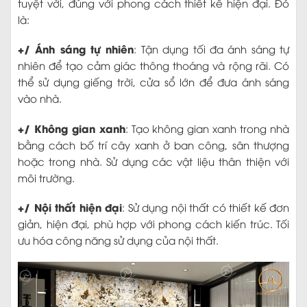
tuyệt vời, đúng với phong cách thiết kế hiện đại. Đó
là:
+/ Ánh sáng tự nhiên
: Tận dụng tối đa ánh sáng tự
nhiên để tạo cảm giác thông thoáng và rộng rãi. Có
thể sử dụng giếng trời, cửa sổ lớn để đưa ánh sáng
vào nhà.
+/ Không gian xanh
: Tạo không gian xanh trong nhà
bằng cách bố trí cây xanh ở ban công, sân thượng
hoặc trong nhà. Sử dụng các vật liệu thân thiện với
môi trường.
+/ Nội thất hiện đại
: Sử dụng nội thất có thiết kế đơn
giản, hiện đại, phù hợp với phong cách kiến trúc. Tối
ưu hóa công năng sử dụng của nội thất.