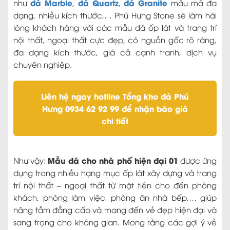
đá Marble
đá Quartz
đá Granite
như
,
,
mẫu mã đa
dạng, nhiều kích thước,… Phú Hưng Stone sẽ làm hài
lòng khách hàng với các mẫu đá ốp lát và trang trí
nội thất, ngoại thất cực đẹp, có nguồn gốc rõ ràng,
đa dạng kích thước, giá cả cạnh tranh, dịch vụ
chuyên nghiệp.
Liên hệ ngay hotline Tổng kho đá Phú
Hưng 0934 62 92 99 để nhận báo giá
chi tiết
Mẫu đá cho nhà phố hiện đại 01
Như vậy:
được ứng
dụng trong nhiều hạng mục ốp lát xây dựng và trang
trí nội thất – ngoại thất từ mặt tiền cho đến phòng
khách, phòng làm việc, phòng ăn nhà bếp,… giúp
nâng tầm đẳng cấp và mang đến vẻ đẹp hiện đại và
sang trọng cho không gian. Mong rằng các gợi ý về