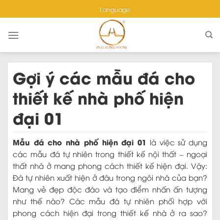
Skip
Language
to
content
Gợi ý các mẫu đá cho
thiết kế nhà phố hiện
đại 01
Mẫu đá cho nhà phố hiện đại 01
là việc sử dụng
các mẫu đá tự nhiên trong thiết kế nội thất – ngoại
thất nhà ở mang phong cách thiết kế hiện đại. Vậy:
Đá tự nhiên xuất hiện ở đâu trong ngôi nhà của bạn?
Mang vẻ đẹp độc đáo và tạo điểm nhấn ấn tượng
như thế nào? Các mẫu đá tự nhiên phối hợp với
phong cách hiện đại trong thiết kế nhà ở ra sao?