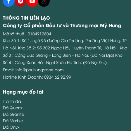
THÔNG TIN LIÊN LẠC
Công ty Cổ phần Đầu tư và Thương mại Mỹ Hưng
Mã số thuế : 0104912804
Kho Số 1: Số 1, ngõ 95 đường Gia Thượng, Phường Việt Hưng, TP
Hà Nội.
Kho Số 2: Số 302 Ngọc Hồi, Huyện Thanh Trì, Hà Nội.
Kho
Số 3 : Cảng Đức Giang – Long Biên – Hà Nội. (Đá Nội Địa)
Kho
Số 4 : Cảng Xuân Hải- Nghi Xuân Hà Tĩnh. (Đá Nội Địa)
Email:
info@phuhungstone.com
Hotline Kinh Doanh:
0934.62.92.99
Hạng mục ốp lát
Tranh đá
Đá Quartz
Đá Granite
Đá Marble
Đá Onyx