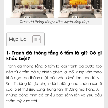
Tranh đá thông tầng 6 tấm xuyên sáng đẹp
Mục lục
1- Tranh đá thông tầng 6 tấm là gì? Có gì
khác biệt?
Tranh đá thông tầng 6 tấm là loại tranh đá được tạo
nên từ 6 tấm đá tự nhiên ghép lại đối xứng vân theo
khổ dọc tạo thành một bức vách khổ lớn, cao từ 6 –
9m. Thường là lựa chọn dành riêng cho khách sạn 5
sao, biệt thự siêu sang, trung tâm thương mại hạng A –
những công trình có chiều cao sảnh lớn và yêu cầu
thẩm mỹ vượt trội.