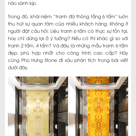
nào sánh kịp.
Trong đó, khái niệm “tranh đá thông tầng 6 tấm” luôn
thu hút sự quan tâm của nhiều khách hàng. Không ít
người đặt câu hỏi: Liệu tranh 6 tấm có thực sự tồn tại,
hay chỉ dừng lại ở ý tưởng? Nếu có thì khác gì so với
tranh 2 tấm, 4 tấm? Và đâu là những mẫu tranh 6 tấm
đẹp, phù hợp nhất cho công trình cao cấp? Hãy
cùng Phú Hưng Stone đi sâu phân tích trong bài viết
dưới đây.