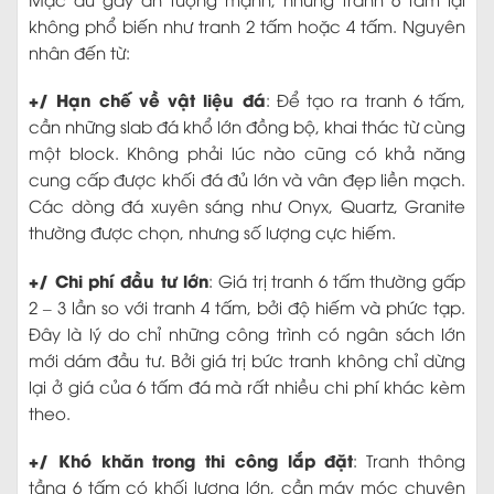
không phổ biến như tranh 2 tấm hoặc 4 tấm. Nguyên
nhân đến từ:
+/ Hạn chế về vật liệu đá
: Để tạo ra tranh 6 tấm,
cần những slab đá khổ lớn đồng bộ, khai thác từ cùng
một block. Không phải lúc nào cũng có khả năng
cung cấp được khối đá đủ lớn và vân đẹp liền mạch.
Các dòng đá xuyên sáng như Onyx, Quartz, Granite
thường được chọn, nhưng số lượng cực hiếm.
+/ Chi phí đầu tư lớn
: Giá trị tranh 6 tấm thường gấp
2 – 3 lần so với tranh 4 tấm, bởi độ hiếm và phức tạp.
Đây là lý do chỉ những công trình có ngân sách lớn
mới dám đầu tư. Bởi giá trị bức tranh không chỉ dừng
lại ở giá của 6 tấm đá mà rất nhiều chi phí khác kèm
theo.
+/ Khó khăn trong thi công lắp đặt
: Tranh thông
tầng 6 tấm có khối lượng lớn, cần máy móc chuyên