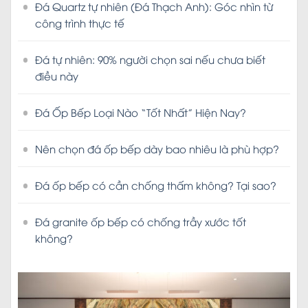
Đá Quartz tự nhiên (Đá Thạch Anh): Góc nhìn từ
công trình thực tế
Đá tự nhiên: 90% người chọn sai nếu chưa biết
điều này
Đá Ốp Bếp Loại Nào “Tốt Nhất” Hiện Nay?
Nên chọn đá ốp bếp dày bao nhiêu là phù hợp?
Đá ốp bếp có cần chống thấm không? Tại sao?
Đá granite ốp bếp có chống trầy xước tốt
không?