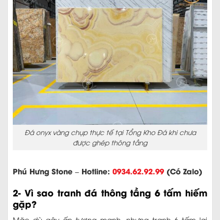
Đá onyx vàng chụp thực tế tại Tổng Kho Đá khi chưa
được ghép thông tầng
Phú Hưng Stone – Hotline:
0934.62.92.99
(Có Zalo)
2- Vì sao tranh đá thông tầng 6 tấm hiếm
gặp?
Mặc dù gây ấn tượng mạnh, nhưng tranh 6 tấm lại