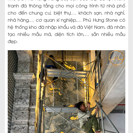
tranh đá thông tầng cho mọi công trình từ nhà phố
cho đến chung cư, biệt thự,… khách sạn, nhà nghỉ,
nhà hàng,… cơ quan xí nghiệp,… Phú Hưng Stone có
hệ thống kho đá nhập khẩu và đá Việt Nam, đá nhân
tạo nhiều mẫu mã, diện tích lớn,… sẵn nhiều mẫu
đẹp.