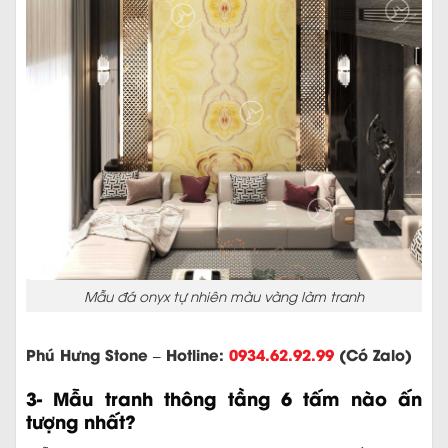
Mẫu đá onyx tự nhiên màu vàng làm tranh
Phú Hưng Stone – Hotline:
0934.62.92.99
(Có Zalo)
3- Mẫu tranh thông tầng 6 tấm nào ấn
tượng nhất?