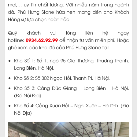
mại,… uy tín chất lượng. Với nhiều năm trong ngành
đá, Phú Hưng Stone hứa hẹn mang đến cho Khách
Hàng sự lựa chọn hoàn hảo.
Quý khách vui lòng liên hệ ngay
0934.62.92.99
hotline:
để nhận tư vấn miễn phí. Hoặc
ghé xem các kho đá của Phú Hưng Stone tại:
Kho Số 1: Số 1, ngõ 95 Gia Thượng, Thượng Thanh,
Long Biên, Hà Nội.
Kho Số 2: Số 302 Ngọc Hồi, Thanh Trì, Hà Nội.
Kho Số 3: Cảng Đức Giang – Long Biên – Hà Nội.
(Đá Nội Địa)
Kho Số 4: Cảng Xuân Hải – Nghi Xuân – Hà Tĩnh. (Đá
Nội Địa)