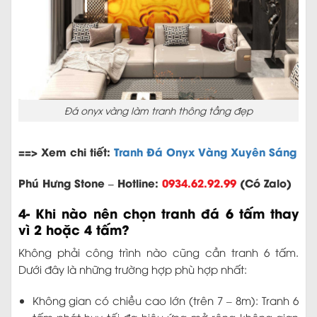
Đá onyx vàng làm tranh thông tầng đẹp
==> Xem chi tiết:
Tranh Đá Onyx Vàng Xuyên Sáng
Phú Hưng Stone – Hotline:
0934.62.92.99
(Có Zalo)
4- Khi nào nên chọn tranh đá 6 tấm thay
vì 2 hoặc 4 tấm?
Không phải công trình nào cũng cần tranh 6 tấm.
Dưới đây là những trường hợp phù hợp nhất:
Không gian có chiều cao lớn (trên 7 – 8m): Tranh 6
tấm phát huy tối đa hiệu ứng mở rộng không gian