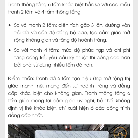
Tranh thông tầng 6 tấm khác biệt hẳn so với các mẫu
tranh 2 tấm và 4 tấm thông tầng:
So với tranh 2 tấm: diện tích gấp 3 lần, đường vân
trải dài và cần độ đồng bộ cao, tạo cảm giác mở
rộng không gian và tăng độ hoành tráng.
So với tranh 4 tấm: mức độ phức tạp và chi phí
tăng đáng kể, yêu cầu kỹ thuật thi công cao hơn
bởi phải sử dụng nhiều tấm đá hơn.
Điểm nhấn: Tranh đá 6 tấm tạo hiệu ứng mở rộng thị
giác mạnh mẽ, mang đến sự hoành tráng và đẳng
cấp khác biệt cho không gian. Tranh thông tầng 6
tấm giúp mang lại cảm giác uy nghi, bề thế, khẳng
định vị thế khác biệt, chỉ xuất hiện ở các công trình
đẳng cấp nhất.