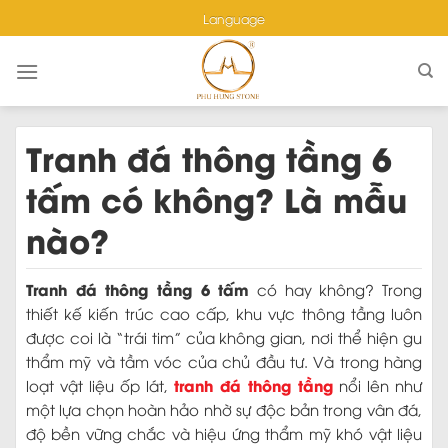
Skip
Language
to
content
Tranh đá thông tầng 6
tấm có không? Là mẫu
nào?
Tranh đá thông tầng 6 tấm
có hay không? Trong
thiết kế kiến trúc cao cấp, khu vực thông tầng luôn
được coi là “trái tim” của không gian, nơi thể hiện gu
thẩm mỹ và tầm vóc của chủ đầu tư. Và trong hàng
tranh đá thông tầng
loạt vật liệu ốp lát,
nổi lên như
một lựa chọn hoàn hảo nhờ sự độc bản trong vân đá,
độ bền vững chắc và hiệu ứng thẩm mỹ khó vật liệu