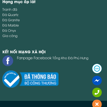
Hạng mục ốp lát
Tranh đá
Đá Quartz
Đá Granite
Đá Marble
Đá Onyx
Gia công
KẾT NỐI MẠNG XÃ HỘI
Fanpage Facebook
Tổng Kho Đá Phú Hưng