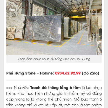
Hình ảnh chụp thực tế Tổng kho đá Phú Hưng
Phú Hưng Stone – Hotline:
0934.62.92.99
(Có Zalo)
Tranh đá thông tầng 6 tấm
==> Như vậy:
là lựa chọn
hiếm, khó thực hiện nhưng giá trị thẩm mỹ và đẳng
cấp mang lại là không thể phủ nhận. Mỗi bức tranh 6
tấm không chỉ là vật liệu ốp lát, mà còn là tác phẩm