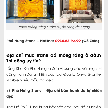
Tranh thông tầng 6 tấm xuyên sáng ấn tượng
Phú Hưng Stone – Hotline:
0934.62.92.99
(Có Zalo)
Địa chỉ mua tranh đá thông tầng ở đâu?
Thi công uy tín?
Tổng Kho Đá Phú Hưng là đơn vị cung cấp và nhận thi
công tranh đá tự nhiên các loại Quartz, Onyx, Granite,
Marble nhiều mẫu mã đẹp.
+/ Phú Hưng Stone – Địa chỉ bán tranh đá tự nhiên
đẹp:
Kho Đá Phú Hưng trưng bày sẵn các loại đá tự nhiên,