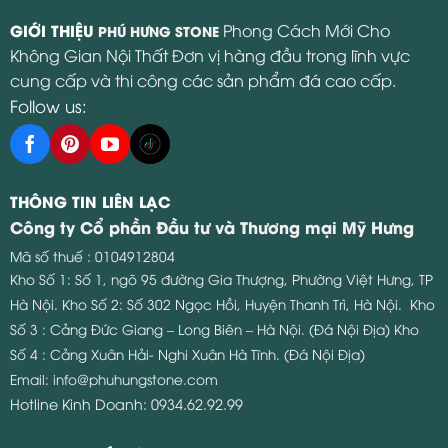
GIỚI THIỆU
Phong Cách Mới Cho
PHÚ HƯNG STONE
Không Gian Nội Thất Đơn vị hàng đầu trong lĩnh vực
cung cấp và thi công các sản phẩm đá cao cấp.
Follow us:
THÔNG TIN LIÊN LẠC
Công ty Cổ phần Đầu tư và Thương mại Mỹ Hưng
Mã số thuế : 0104912804
Kho Số 1: Số 1, ngõ 95 đường Gia Thượng, Phường Việt Hưng, TP
Hà Nội.
Kho Số 2: Số 302 Ngọc Hồi, Huyện Thanh Trì, Hà Nội.
Kho
Số 3 : Cảng Đức Giang – Long Biên – Hà Nội. (Đá Nội Địa)
Kho
Số 4 : Cảng Xuân Hải- Nghi Xuân Hà Tĩnh. (Đá Nội Địa)
Email:
info@phuhungstone.com
Hotline Kinh Doanh:
0934.62.92.99