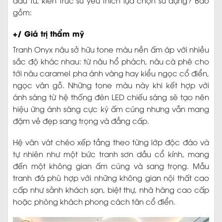
gồm:
+/ Giá trị thẩm mỹ
Tranh Onyx nâu sở hữu tone màu nền ấm áp với nhiều
sắc độ khác nhau: từ nâu hổ phách, nâu cà phê cho
tới nâu caramel pha ánh vàng hay kiểu ngọc cổ điển,
ngọc vân gỗ. Những tone màu này khi kết hợp với
ánh sáng từ hệ thống đèn LED chiếu sáng sẽ tạo nên
hiệu ứng ánh sáng cực kỳ ấm cúng nhưng vẫn mang
đậm vẻ đẹp sang trọng và đẳng cấp.
Hệ vân vát chéo xếp tầng theo từng lớp độc đáo và
tự nhiên như một bức tranh sơn dầu cổ kính, mang
đến một không gian ấm cúng và sang trọng. Mẫu
tranh đá phù hợp với những không gian nội thất cao
cấp như sảnh khách sạn, biệt thự, nhà hàng cao cấp
hoặc phòng khách phong cách tân cổ điển.