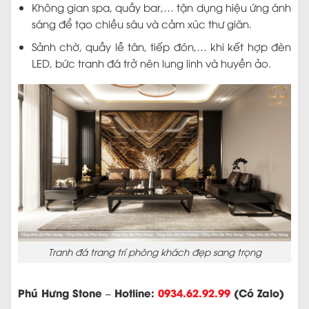
Không gian spa, quầy bar,… tận dụng hiệu ứng ánh
sáng để tạo chiều sâu và cảm xúc thư giãn.
Sảnh chờ, quầy lễ tân, tiếp đón,… khi kết hợp đèn
LED, bức tranh đá trở nên lung linh và huyền ảo.
Tranh đá trang trí phòng khách đẹp sang trọng
Phú Hưng Stone – Hotline:
0934.62.92.99
(Có Zalo)