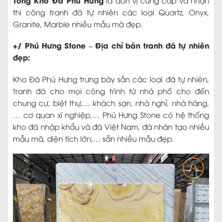
thi công tranh đá tự nhiên các loại Quartz, Onyx,
Granite, Marble nhiều mẫu mã đẹp.
+/ Phú Hưng Stone – Địa chỉ bán tranh đá tự nhiên
đẹp:
Kho Đá Phú Hưng trưng bày sẵn các loại đá tự nhiên,
tranh đá cho mọi công trình từ nhà phố cho đến
chung cư, biệt thự,… khách sạn, nhà nghỉ, nhà hàng,
… cơ quan xí nghiệp,… Phú Hưng Stone có hệ thống
kho đá nhập khẩu và đá Việt Nam, đá nhân tạo nhiều
mẫu mã, diện tích lớn,… sẵn nhiều mẫu đẹp.