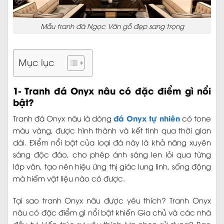
Mẫu tranh đá Ngọc Vân gỗ đẹp sang trọng
Mục lục
1- Tranh đá Onyx nâu có đặc điểm gì nổi
bật?
đá Onyx tự nhiên
Tranh đá Onyx nâu là dòng
có tone
màu vàng, được hình thành và kết tinh qua thời gian
dài. Điểm nổi bật của loại đá này là khả năng xuyên
sáng độc đáo, cho phép ánh sáng len lỏi qua từng
lớp vân, tạo nên hiệu ứng thị giác lung linh, sống động
mà hiếm vật liệu nào có được.
Tại sao tranh Onyx nâu được yêu thích? Tranh Onyx
nâu có đặc điểm gì nổi bật khiến Gia chủ và các nhà
đầu tư, kiến trúc sư yêu thích lựa chọn sử dụng? Bao