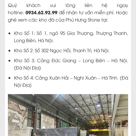
Quý khách vui lòng liên hệ ngay
0934.62.92.99
hotline:
để nhận tư vấn miễn phí. Hoặc
ghé xem các kho đá của Phú Hưng Stone tại:
Kho Số 1: Số 1, ngõ 95 Gia Thượng, Thượng Thanh,
Long Biên, Hà Nội.
Kho Số 2: Số 302 Ngọc Hồi, Thanh Trì, Hà Nội.
Kho Số 3: Cảng Đức Giang – Long Biên – Hà Nội.
(Đá Nội Địa)
Kho Số 4: Cảng Xuân Hải – Nghi Xuân – Hà Tĩnh. (Đá
Nội Địa)