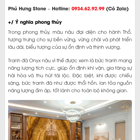
Phú Hưng Stone – Hotline:
0934.62.92.99
(Có Zalo)
+/ Ý nghĩa phong thủy
Trong phong thủy, màu nâu đại diện cho hành Thổ,
tượng trưng cho sự bền vững, vững chãi và phát triển
lâu dài, biểu tượng của sự ổn định và thịnh vượng.
Tranh đá Onyx nâu vì thế được xem là bức tranh mang
năng lượng tích cực, giúp ổn định khí vận, gia tăng sự
hài hòa và thu hút tài lộc. Đặc biệt, khi được chiếu
sáng, bức tranh đá như được thổi hồn, lan tỏa nguồn
năng lượng ấm áp, tốt lành cho toàn bộ không gian.