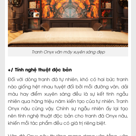
Tranh Onyx vân mây xuyên sáng đẹp
+/ Tính nghệ thuật độc bản
Đối với dòng tranh đá tự nhiên, khó có hai bức tranh
nào giống hệt nhau tuyệt đối bởi mỗi đường vân, dải
màu hay điểm xuyên sáng đều là sự kết tinh ngẫu
nhiên qua hàng triệu năm kiến tạo của tự nhiên. Tranh
Onyx nâu cũng vậy. Chính sự ngẫu nhiên ấy lại tạo
nên tính nghệ thuật độc bản cho tranh đá Onyx nâu,
khiến mỗi tác phẩm đều có giá trị riêng biệt.
Vân đá Onyx nâu thường mang dạng vân tầng, vân