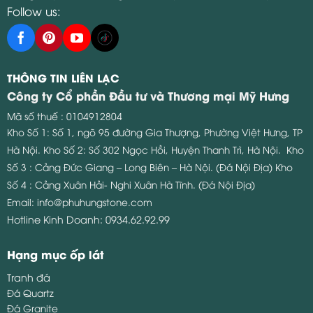
Follow us:
THÔNG TIN LIÊN LẠC
Công ty Cổ phần Đầu tư và Thương mại Mỹ Hưng
Mã số thuế : 0104912804
Kho Số 1: Số 1, ngõ 95 đường Gia Thượng, Phường Việt Hưng, TP
Hà Nội.
Kho Số 2: Số 302 Ngọc Hồi, Huyện Thanh Trì, Hà Nội.
Kho
Số 3 : Cảng Đức Giang – Long Biên – Hà Nội. (Đá Nội Địa)
Kho
Số 4 : Cảng Xuân Hải- Nghi Xuân Hà Tĩnh. (Đá Nội Địa)
Email:
info@phuhungstone.com
Hotline Kinh Doanh:
0934.62.92.99
Hạng mục ốp lát
Tranh đá
Đá Quartz
Đá Granite