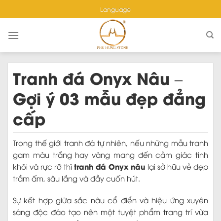
Skip
Language
to
content
Tranh đá Onyx Nâu –
Gợi ý 03 mẫu đẹp đẳng
cấp
Trong thế giới tranh đá tự nhiên, nếu những mẫu tranh
gam màu trắng hay vàng mang đến cảm giác tinh
tranh đá Onyx nâu
khôi và rực rỡ thì
lại sở hữu vẻ đẹp
trầm ấm, sâu lắng và đầy cuốn hút.
Sự kết hợp giữa sắc nâu cổ điển và hiệu ứng xuyên
sáng độc đáo tạo nên một tuyệt phẩm trang trí vừa