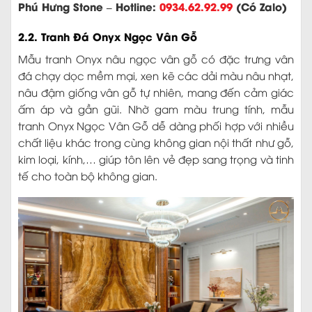
Phú Hưng Stone – Hotline:
0934.62.92.99
(Có Zalo)
2.2. Tranh Đá Onyx Ngọc Vân Gỗ
Mẫu tranh Onyx nâu ngọc vân gỗ có đặc trưng vân
đá chạy dọc mềm mại, xen kẽ các dải màu nâu nhạt,
nâu đậm giống vân gỗ tự nhiên, mang đến cảm giác
ấm áp và gần gũi. Nhờ gam màu trung tính, mẫu
tranh Onyx Ngọc Vân Gỗ dễ dàng phối hợp với nhiều
chất liệu khác trong cùng không gian nội thất như gỗ,
kim loại, kính,… giúp tôn lên vẻ đẹp sang trọng và tinh
tế cho toàn bộ không gian.