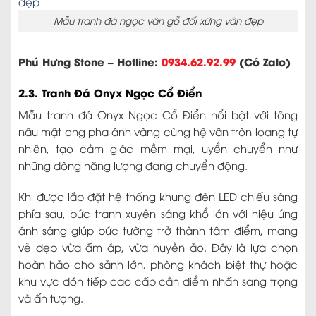
Mẫu tranh đá ngọc vân gỗ đối xứng vân đẹp
Phú Hưng Stone – Hotline:
0934.62.92.99
(Có Zalo)
2.3. Tranh Đá Onyx Ngọc Cổ Điển
Mẫu tranh đá Onyx Ngọc Cổ Điển nổi bật với tông
nâu mật ong pha ánh vàng cùng hệ vân tròn loang tự
nhiên, tạo cảm giác mềm mại, uyển chuyển như
những dòng năng lượng đang chuyển động.
Khi được lắp đặt hệ thống khung đèn LED chiếu sáng
phía sau, bức tranh xuyên sáng khổ lớn với hiệu ứng
ánh sáng giúp bức tường trở thành tâm điểm, mang
vẻ đẹp vừa ấm áp, vừa huyền ảo. Đây là lựa chọn
hoàn hảo cho sảnh lớn, phòng khách biệt thự hoặc
khu vực đón tiếp cao cấp cần điểm nhấn sang trọng
và ấn tượng.