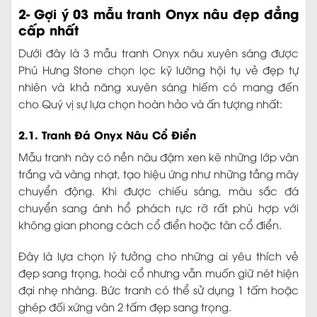
2- Gợi ý 03 mẫu tranh Onyx nâu đẹp đẳng
cấp nhất
Dưới đây là 3 mẫu tranh Onyx nâu xuyên sáng được
Phú Hưng Stone chọn lọc kỹ lưỡng hội tụ vẻ đẹp tự
nhiên và khả năng xuyên sáng hiếm có mang đến
cho Quý vị sự lựa chọn hoàn hảo và ấn tượng nhất:
2.1. Tranh Đá Onyx Nâu Cổ Điển
Mẫu tranh này có nền nâu đậm xen kẽ những lớp vân
trắng và vàng nhạt, tạo hiệu ứng như những tầng mây
chuyển động. Khi được chiếu sáng, màu sắc đá
chuyển sang ánh hổ phách rực rỡ rất phù hợp với
không gian phong cách cổ điển hoặc tân cổ điển.
Đây là lựa chọn lý tưởng cho những ai yêu thích vẻ
đẹp sang trọng, hoài cổ nhưng vẫn muốn giữ nét hiện
đại nhẹ nhàng. Bức tranh có thể sử dụng 1 tấm hoặc
ghép đối xứng vân 2 tấm đẹp sang trọng.