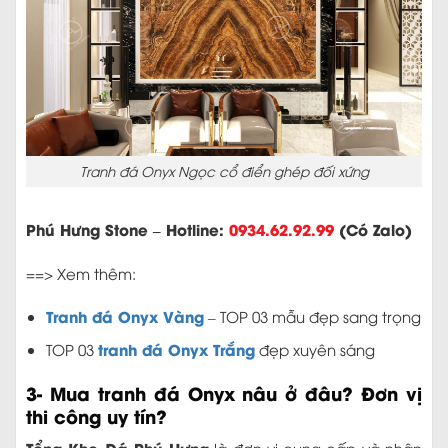
Tranh đá Onyx Ngọc cổ điển ghép đối xứng
Phú Hưng Stone – Hotline:
0934.62.92.99
(Có Zalo)
==> Xem thêm:
Tranh đá Onyx Vàng
– TOP 03 mẫu đẹp sang trọng
tranh đá Onyx Trắng
TOP 03
đẹp xuyên sáng
3- Mua tranh đá Onyx nâu ở đâu? Đơn vị
thi công uy tín?
Tổng Kho Đá Phú Hưng
là đơn vị cung cấp và nhận