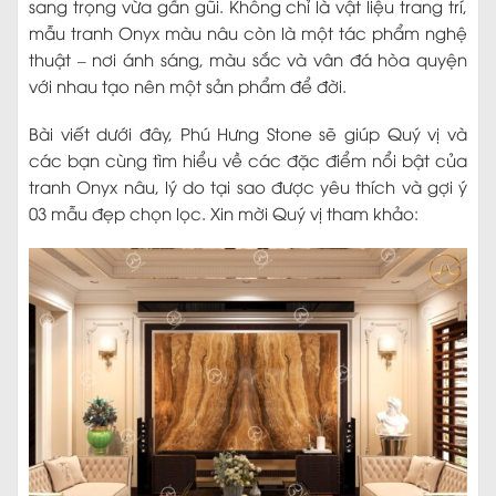
sang trọng vừa gần gũi. Không chỉ là vật liệu trang trí,
mẫu tranh Onyx màu nâu còn là một tác phẩm nghệ
thuật – nơi ánh sáng, màu sắc và vân đá hòa quyện
với nhau tạo nên một sản phẩm để đời.
Bài viết dưới đây, Phú Hưng Stone sẽ giúp Quý vị và
các bạn cùng tìm hiểu về các đặc điểm nổi bật của
tranh Onyx nâu, lý do tại sao được yêu thích và gợi ý
03 mẫu đẹp chọn lọc. Xin mời Quý vị tham khảo: