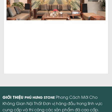
GIỚI THIỆU
Phong Cách Mới Cho
PHÚ HƯNG STONE
Không Gian Nội Thất Đơn vị hàng đầu trong lĩnh vực
cung cấp và thi công các sản phẩm đá cao cấp.