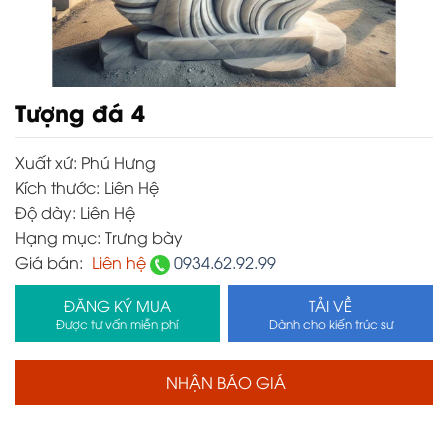
Tượng đá 4
Xuất xứ:
Phú Hưng
Kích thước:
Liên Hệ
Độ dày:
Liên Hệ
Hạng mục:
Trưng bày
Giá bán:
Liên hệ
0934.62.92.99
ĐĂNG KÝ MUA
TẢI VỀ
Được tư vấn miễn phí
Dành cho kiến trúc sư
NHẬN BÁO GIÁ