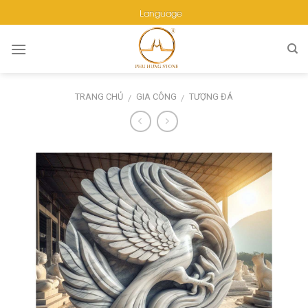
Skip
Language
to
content
TRANG CHỦ
GIA CÔNG
TƯỢNG ĐÁ
/
/