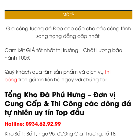
MÔ TẢ
Gia công tượng đá Đẹp cao cấp cho các công trình
sang trọng đẳng cấp nhất.
Cam kết GIÁ tốt nhất thị trường – Chất Lượng bảo
hành 100%
Quý khách qua tâm sản phẩm và dịch vụ
thi
công
trọn gói xin liên hệ ngay với chúng tôi:
Tổng Kho Đá Phú Hưng – Đơn vị
Cung Cấp & Thi Công các dòng đá
tự nhiên uy tín Top đầu
Hotline: 0934.62.92.99
Kho Số 1: Số 1, ngõ 95, đường Gia Thượng, tổ 18,