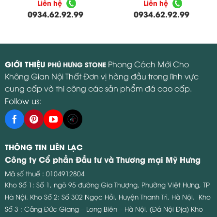
Liên hệ
Liên hệ
0934.62.92.99
0934.62.92.99
GIỚI THIỆU
Phong Cách Mới Cho
PHÚ HƯNG STONE
Không Gian Nội Thất Đơn vị hàng đầu trong lĩnh vực
cung cấp và thi công các sản phẩm đá cao cấp.
Follow us:
THÔNG TIN LIÊN LẠC
Công ty Cổ phần Đầu tư và Thương mại Mỹ Hưng
Mã số thuế : 0104912804
Kho Số 1: Số 1, ngõ 95 đường Gia Thượng, Phường Việt Hưng, TP
Hà Nội.
Kho Số 2: Số 302 Ngọc Hồi, Huyện Thanh Trì, Hà Nội.
Kho
Số 3 : Cảng Đức Giang – Long Biên – Hà Nội. (Đá Nội Địa)
Kho