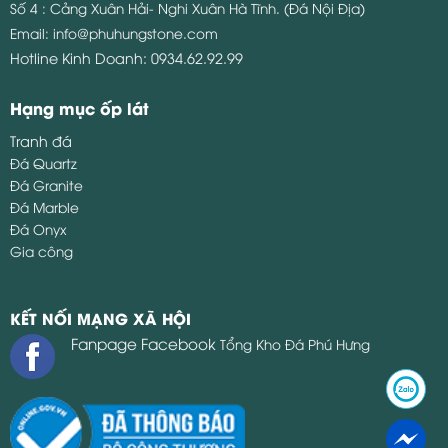
Số 4 : Cảng Xuân Hải- Nghi Xuân Hà Tĩnh. (Đá Nội Địa)
Email:
info@phuhungstone.com
Hotline Kinh Doanh:
0934.62.92.99
Hạng mục ốp lát
Tranh đá
Đá Quartz
Đá Granite
Đá Marble
Đá Onyx
Gia công
KẾT NỐI MẠNG XÃ HỘI
Fanpage Facebook
Tổng Kho Đá Phú Hưng