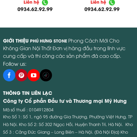
Liên hệ
Liên hệ
0934.62.92.99
0934.62.92.99
GIỚI THIỆU
Phong Cách Mới Cho
PHÚ HƯNG STONE
Không Gian Nội Thất Đơn vị hàng đầu trong lĩnh vực
cung cấp và thi công các sản phẩm đá cao cấp.
Follow us:
THÔNG TIN LIÊN LẠC
Công ty Cổ phần Đầu tư và Thương mại Mỹ Hưng
Mã số thuế : 0104912804
Kho Số 1: Số 1, ngõ 95 đường Gia Thượng, Phường Việt Hưng, TP
Hà Nội.
Kho Số 2: Số 302 Ngọc Hồi, Huyện Thanh Trì, Hà Nội.
Kho
Số 3 : Cảng Đức Giang – Long Biên – Hà Nội. (Đá Nội Địa)
Kho