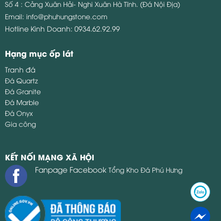
Số 4 : Cảng Xuân Hải- Nghi Xuân Hà Tĩnh. (Đá Nội Địa)
Email:
info@phuhungstone.com
Hotline Kinh Doanh:
0934.62.92.99
Hạng mục ốp lát
Tranh đá
Đá Quartz
Đá Granite
Đá Marble
Đá Onyx
Gia công
KẾT NỐI MẠNG XÃ HỘI
Fanpage Facebook
Tổng Kho Đá Phú Hưng