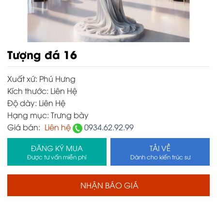
Tượng đá 16
Xuất xứ:
Phú Hưng
Kích thước:
Liên Hệ
Độ dày:
Liên Hệ
Hạng mục:
Trưng bày
Giá bán:
Liên hệ
0934.62.92.99
ĐĂNG KÝ MUA
TẢI VỀ
Được tư vấn miễn phí
Dành cho kiến trúc sư
NHẬN BÁO GIÁ