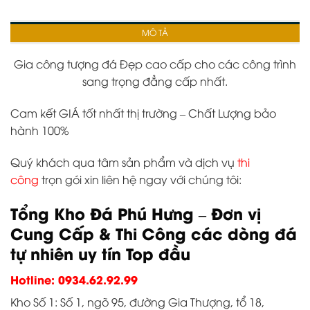
MÔ TẢ
Gia công tượng đá Đẹp cao cấp cho các công trình
sang trọng đẳng cấp nhất.
Cam kết GIÁ tốt nhất thị trường – Chất Lượng bảo
hành 100%
Quý khách qua tâm sản phẩm và dịch vụ
thi
công
trọn gói xin liên hệ ngay với chúng tôi:
Tổng Kho Đá Phú Hưng – Đơn vị
Cung Cấp & Thi Công các dòng đá
tự nhiên uy tín Top đầu
Hotline: 0934.62.92.99
Kho Số 1: Số 1, ngõ 95, đường Gia Thượng, tổ 18,