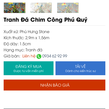
Tranh Đá Chim Công Phú Quý
Xuất xứ:
Phú Hưng Stone
Kích thước:
2,9m x 1,56m
Độ dày:
1.5cm
Hạng mục:
Tranh đá
Giá bán:
Liên hệ
0934 62 92 99
ĐĂNG KÝ MUA
TẢI VỀ
Được tư vấn miễn phí
Dành cho kiến trúc sư
NHẬN BÁO GIÁ