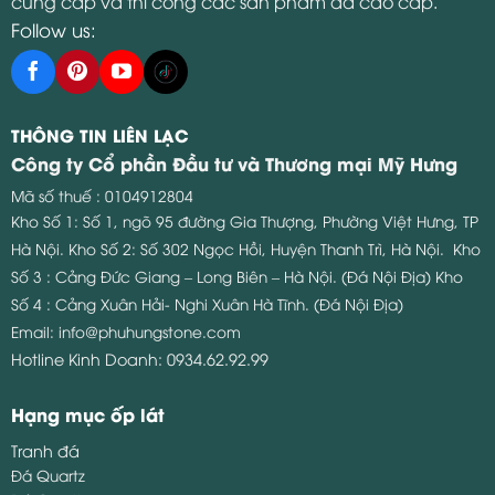
cung cấp và thi công các sản phẩm đá cao cấp.
Follow us:
THÔNG TIN LIÊN LẠC
Công ty Cổ phần Đầu tư và Thương mại Mỹ Hưng
Mã số thuế : 0104912804
Kho Số 1: Số 1, ngõ 95 đường Gia Thượng, Phường Việt Hưng, TP
Hà Nội.
Kho Số 2: Số 302 Ngọc Hồi, Huyện Thanh Trì, Hà Nội.
Kho
Số 3 : Cảng Đức Giang – Long Biên – Hà Nội. (Đá Nội Địa)
Kho
Số 4 : Cảng Xuân Hải- Nghi Xuân Hà Tĩnh. (Đá Nội Địa)
Email:
info@phuhungstone.com
Hotline Kinh Doanh:
0934.62.92.99
Hạng mục ốp lát
Tranh đá
Đá Quartz