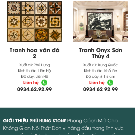
Tranh hoa văn đá
Tranh Onyx Sơn
2
Thủy 4
Xuất xứ:
Phú Hưng
Xuất xứ:
Trung Quốc
Kích thước:
Liên Hệ
Kích thước:
Khổ lớn
Độ dày:
Liên Hệ
Độ dày:
± 1.8 cm
Liên hệ
Liên hệ
0934.62.92.99
0934 62 92 99
GIỚI THIỆU
Phong Cách Mới Cho
PHÚ HƯNG STONE
Không Gian Nội Thất Đơn vị hàng đầu trong lĩnh vực