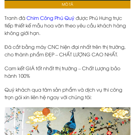
MÔ TẢ
Tranh đá
Chim Công Phú Quý
được Phú Hưng trực
tiếp thiết kế mẫu hoa văn theo yêu cầu khách hàng
không giới hạn.
Đá cắt bằng máy CNC hiện đại nhất trên thị trường,
cho thành phẩm ĐẸP – CHẤT LƯỢNG CAO NHẤT.
Cam kết GIÁ tốt nhất thị trường – Chất Lượng bảo
hành 100%
Quý khách qua tâm sản phẩm và dịch vụ thi công
trọn gói xin liên hệ ngay với chúng tôi: