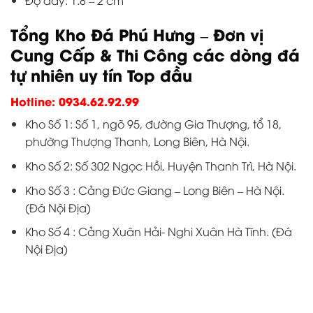
Độ dày: 1.8 – 2 cm
Tổng Kho Đá Phú Hưng – Đơn vị
Cung Cấp & Thi Công các dòng đá
tự nhiên uy tín Top đầu
Hotline: 0934.62.92.99
Kho Số 1: Số 1, ngõ 95, đường Gia Thượng, tổ 18,
phường Thượng Thanh, Long Biên, Hà Nội.
Kho Số 2: Số 302 Ngọc Hồi, Huyện Thanh Trì, Hà Nội.
Kho Số 3 : Cảng Đức Giang – Long Biên – Hà Nội.
(Đá Nội Địa)
Kho Số 4 : Cảng Xuân Hải- Nghi Xuân Hà Tĩnh. (Đá
Nội Địa)