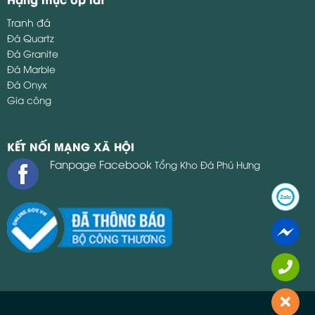
Tranh đá
Đá Quartz
Đá Granite
Đá Marble
Đá Onyx
Gia công
KẾT NỐI MẠNG XÃ HỘI
Fanpage Facebook
Tổng Kho Đá Phú Hưng