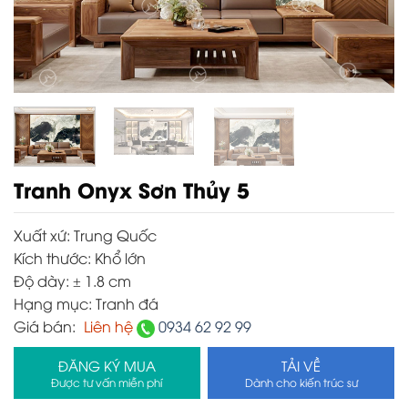
Tranh Onyx Sơn Thủy 5
Xuất xứ:
Trung Quốc
Kích thước:
Khổ lớn
Độ dày:
± 1.8 cm
Hạng mục:
Tranh đá
Giá bán:
Liên hệ
0934 62 92 99
ĐĂNG KÝ MUA
TẢI VỀ
Được tư vấn miễn phí
Dành cho kiến trúc sư