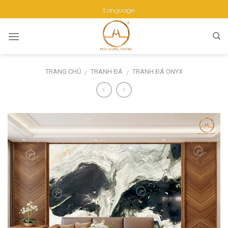
Skip
Language
to
content
TRANG CHỦ
TRANH ĐÁ
TRANH ĐÁ ONYX
/
/