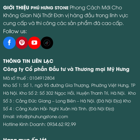
GIỚI THIỆU
Phong Cách Mới Cho
PHÚ HƯNG STONE
Không Gian Nội Thất Đơn vị hàng đầu trong lĩnh vực
cung cấp và thi công các sản phẩm đá cao cấp.
Follow us:
THÔNG TIN LIÊN LẠC
Công ty Cổ phần Đầu tư và Thương mại Mỹ Hưng
Mã số thuế : 0104912804
Kho Số 1: Số 1, ngõ 95 đường Gia Thượng, Phường Việt Hưng, TP
Hà Nội.
Kho Số 2: Số 302 Ngọc Hồi, Huyện Thanh Trì, Hà Nội.
Kho
Số 3 : Cảng Đức Giang – Long Biên – Hà Nội. (Đá Nội Địa)
Kho
Số 4 : Cảng Xuân Hải- Nghi Xuân Hà Tĩnh. (Đá Nội Địa)
Email:
info@phuhungstone.com
Hotline Kinh Doanh:
0934.62.92.99
Hạng mục ốp lát