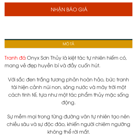
NHẬN BÁO GIÁ
MÔ TẢ
Tranh đá
Onyx Sơn Thủy
là kiệt tác tự nhiên hiếm có,
mang vẻ đẹp huyền bí và đầy cuốn hút.
Với sắc đen trắng tương phản hoàn hảo, bức tranh
tái hiện cảnh núi non, sông nước và mây trời một
cách tinh tế, tựa như một tác phẩm thủy mặc sống
động.
Sự mềm mại trong từng đường vân tự nhiên tạo nên
chiều sâu và sự độc đáo, khiến người chiêm ngưỡng
không thể rời mắt.