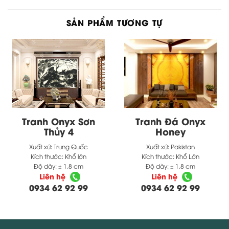
SẢN PHẨM TƯƠNG TỰ
Tranh Onyx Sơn
Tranh Đá Onyx
Thủy 4
Honey
Xuất xứ:
Trung Quốc
Xuất xứ:
Pakistan
Kích thước:
Khổ lớn
Kích thước:
Khổ Lớn
Độ dày:
± 1.8 cm
Độ dày:
± 1.8 cm
Liên hệ
Liên hệ
0934 62 92 99
0934 62 92 99