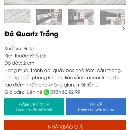
Đá Quartz Trắng
Xuất xứ:
Brazil
Kích thước:
Khổ Lớn
Độ dày:
2 cm
Hạng mục:
Tranh đá, quầy bar, nhà tắm, cầu thang,
phòng ngủ, phòng khách, tiền sảnh, decor trang trí
tạo điểm nhấn cho không gian, mặt tiền...
Giá bán:
Liên hệ
0934 62 92 99
ĐĂNG KÝ MUA
TẢI VỀ
Được tư vấn miễn phí
Dành cho kiến trúc sư
NHẬN BÁO GIÁ