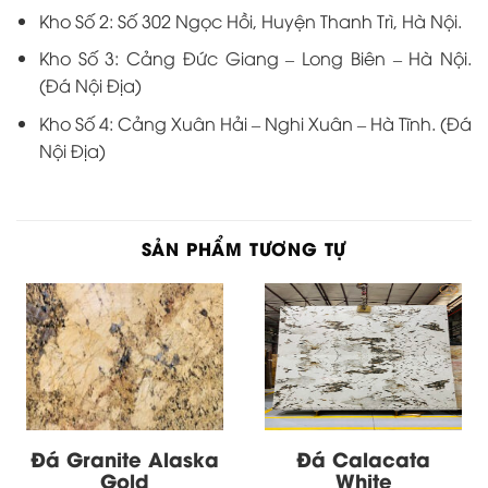
Kho Số 2: Số 302 Ngọc Hồi, Huyện Thanh Trì, Hà Nội.
Kho Số 3: Cảng Đức Giang – Long Biên – Hà Nội.
(Đá Nội Địa)
Kho Số 4: Cảng Xuân Hải – Nghi Xuân – Hà Tĩnh. (Đá
Nội Địa)
SẢN PHẨM TƯƠNG TỰ
Đá Granite Alaska
Đá Calacata
Gold
White