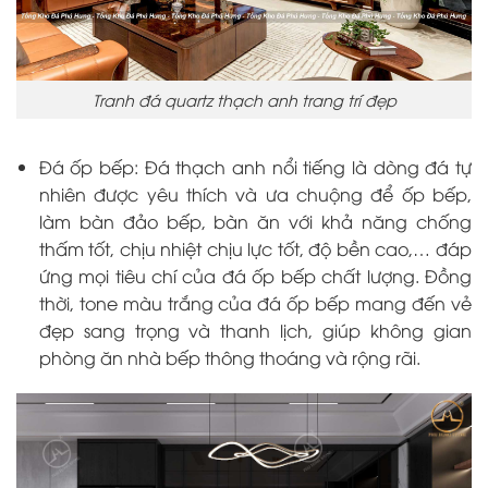
Tranh đá quartz thạch anh trang trí đẹp
Đá ốp bếp: Đá thạch anh nổi tiếng là dòng đá tự
nhiên được yêu thích và ưa chuộng để ốp bếp,
làm bàn đảo bếp, bàn ăn với khả năng chống
thấm tốt, chịu nhiệt chịu lực tốt, độ bền cao,… đáp
ứng mọi tiêu chí của đá ốp bếp chất lượng. Đồng
thời, tone màu trắng của đá ốp bếp mang đến vẻ
đẹp sang trọng và thanh lịch, giúp không gian
phòng ăn nhà bếp thông thoáng và rộng rãi.