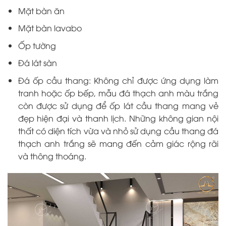
Mặt bàn ăn
Mặt bàn lavabo
Ốp tường
Đá lát sàn
Đá ốp cầu thang: Không chỉ được ứng dụng làm
tranh hoặc ốp bếp, mẫu đá thạch anh màu trắng
còn được sử dụng để ốp lát cầu thang mang vẻ
đẹp hiện đại và thanh lịch. Những không gian nội
thất có diện tích vừa và nhỏ sử dụng cầu thang đá
thạch anh trắng sẽ mang đến cảm giác rộng rãi
và thông thoáng.