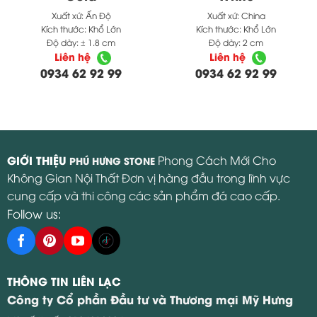
Xuất xứ:
Ấn Độ
Xuất xứ:
China
Kích thước:
Khổ Lớn
Kích thước:
Khổ Lớn
Độ dày:
± 1.8 cm
Độ dày:
2 cm
Liên hệ
Liên hệ
0934 62 92 99
0934 62 92 99
GIỚI THIỆU
Phong Cách Mới Cho
PHÚ HƯNG STONE
Không Gian Nội Thất Đơn vị hàng đầu trong lĩnh vực
cung cấp và thi công các sản phẩm đá cao cấp.
Follow us:
THÔNG TIN LIÊN LẠC
Công ty Cổ phần Đầu tư và Thương mại Mỹ Hưng