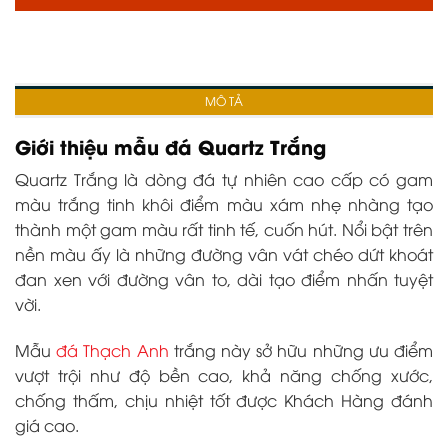
MÔ TẢ
Giới thiệu mẫu đá Quartz Trắng
Quartz Trắng là dòng đá tự nhiên cao cấp có gam
màu trắng tinh khôi điểm màu xám nhẹ nhàng tạo
thành một gam màu rất tinh tế, cuốn hút. Nổi bật trên
nền màu ấy là những đường vân vát chéo dứt khoát
đan xen với đường vân to, dài tạo điểm nhấn tuyệt
vời.
Mẫu
đá Thạch Anh
trắng này sở hữu những ưu điểm
vượt trội như độ bền cao, khả năng chống xước,
chống thấm, chịu nhiệt tốt được Khách Hàng đánh
giá cao.