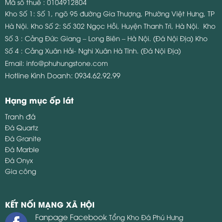
Mã số thuế : 0104912804
Kho Số 1: Số 1, ngõ 95 đường Gia Thượng, Phường Việt Hưng, TP
Hà Nội.
Kho Số 2: Số 302 Ngọc Hồi, Huyện Thanh Trì, Hà Nội.
Kho
Số 3 : Cảng Đức Giang – Long Biên – Hà Nội. (Đá Nội Địa)
Kho
Số 4 : Cảng Xuân Hải- Nghi Xuân Hà Tĩnh. (Đá Nội Địa)
Email:
info@phuhungstone.com
Hotline Kinh Doanh:
0934.62.92.99
Hạng mục ốp lát
Tranh đá
Đá Quartz
Đá Granite
Đá Marble
Đá Onyx
Gia công
KẾT NỐI MẠNG XÃ HỘI
Fanpage Facebook
Tổng Kho Đá Phú Hưng