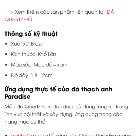
==> Xem thêm các sản phẩm liên quan tại:
ĐÁ
QUARTZ ĐỎ
Thông số kỹ thuật
Xuất xứ: Brazil
Kích thước: Khổ Lớn
Màu sắc: Màu đỏ – xám
Độ dày: 1.8 – 2cm
Ứng dụng thực tế của đá thạch anh
Paradise
Mẫu đá Quartz Paradise được sử dụng rộng rãi trong
lĩnh vực nội thất và xây dựng, ứng dụng trong các
hạng mục cụ thể:
Tranh đá
ghép đối xứng vân Quartz Paradise mang