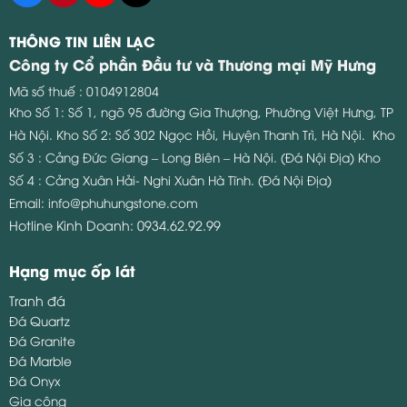
THÔNG TIN LIÊN LẠC
Công ty Cổ phần Đầu tư và Thương mại Mỹ Hưng
Mã số thuế : 0104912804
Kho Số 1: Số 1, ngõ 95 đường Gia Thượng, Phường Việt Hưng, TP
Hà Nội.
Kho Số 2: Số 302 Ngọc Hồi, Huyện Thanh Trì, Hà Nội.
Kho
Số 3 : Cảng Đức Giang – Long Biên – Hà Nội. (Đá Nội Địa)
Kho
Số 4 : Cảng Xuân Hải- Nghi Xuân Hà Tĩnh. (Đá Nội Địa)
Email:
info@phuhungstone.com
Hotline Kinh Doanh:
0934.62.92.99
Hạng mục ốp lát
Tranh đá
Đá Quartz
Đá Granite
Đá Marble
Đá Onyx
Gia công