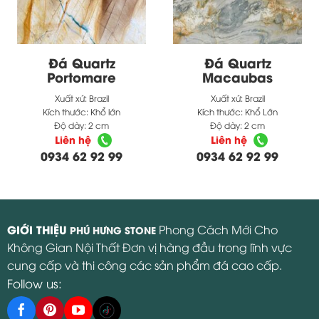
Đá Quartz
Đá Quartz
Portomare
Macaubas
Xuất xứ:
Brazil
Xuất xứ:
Brazil
Kích thước:
Khổ lớn
Kích thước:
Khổ Lớn
Độ dày:
2 cm
Độ dày:
2 cm
Liên hệ
Liên hệ
0934 62 92 99
0934 62 92 99
GIỚI THIỆU
Phong Cách Mới Cho
PHÚ HƯNG STONE
Không Gian Nội Thất Đơn vị hàng đầu trong lĩnh vực
cung cấp và thi công các sản phẩm đá cao cấp.
Follow us: