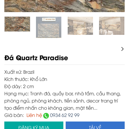
Đá Quartz Paradise
Xuất xứ:
Brazil
Kích thước:
Khổ Lớn
Độ dày:
2 cm
Hạng mục:
Tranh đá, quầy bar, nhà tắm, cầu thang,
phòng ngủ, phòng khách, tiền sảnh, decor trang trí
tạo điểm nhấn cho không gian, mặt tiền...
Giá bán:
Liên hệ
0934 62 92 99
ĐĂNG KÝ MUA
TẢI VỀ