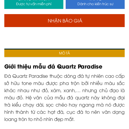
Được tư vấn miễn phí
Dành cho kiến trúc sư
NHẬN BÁO GIÁ
MÔ TẢ
Giới thiệu mẫu đá Quartz Paradise
Đá Quartz Paradise thuộc dòng đá tự nhiên cao cấp
sở hữu tone màu được pha trộn bởi nhiều màu sắc
khác nhau như đỏ, xám, xanh,… nhưng chủ đạo là
màu đỏ. Hệ vân của mẫu đá quartz này không đại
trà kiểu chạy dài, sọc chéo hay ngang mà nó được
hình thành từ các hạt đá, cục đá to nên vân dạng
loang tròn to nhỏ nhìn đẹp mắt.