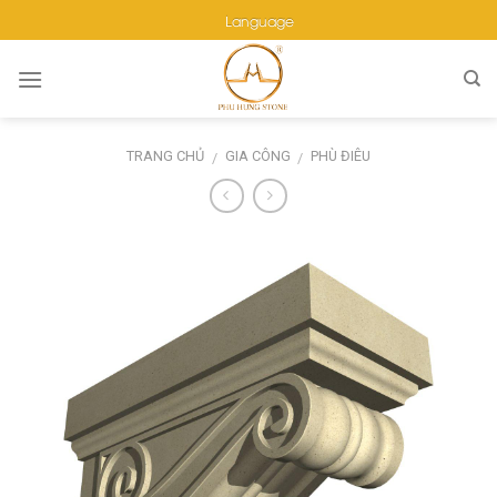
Skip
Language
to
content
TRANG CHỦ
GIA CÔNG
PHÙ ĐIÊU
/
/