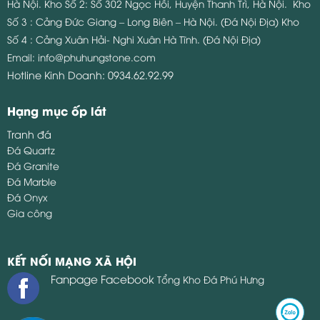
Hà Nội.
Kho Số 2: Số 302 Ngọc Hồi, Huyện Thanh Trì, Hà Nội.
Kho
Số 3 : Cảng Đức Giang – Long Biên – Hà Nội. (Đá Nội Địa)
Kho
Số 4 : Cảng Xuân Hải- Nghi Xuân Hà Tĩnh. (Đá Nội Địa)
Email:
info@phuhungstone.com
Hotline Kinh Doanh:
0934.62.92.99
Hạng mục ốp lát
Tranh đá
Đá Quartz
Đá Granite
Đá Marble
Đá Onyx
Gia công
KẾT NỐI MẠNG XÃ HỘI
Fanpage Facebook
Tổng Kho Đá Phú Hưng