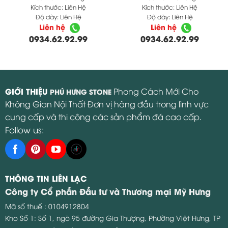
Kích thước:
Liên Hệ
Kích thước:
Liên Hệ
Độ dày:
Liên Hệ
Độ dày:
Liên Hệ
Liên hệ
Liên hệ
0934.62.92.99
0934.62.92.99
GIỚI THIỆU
Phong Cách Mới Cho
PHÚ HƯNG STONE
Không Gian Nội Thất Đơn vị hàng đầu trong lĩnh vực
cung cấp và thi công các sản phẩm đá cao cấp.
Follow us:
THÔNG TIN LIÊN LẠC
Công ty Cổ phần Đầu tư và Thương mại Mỹ Hưng
Mã số thuế : 0104912804
Kho Số 1: Số 1, ngõ 95 đường Gia Thượng, Phường Việt Hưng, TP