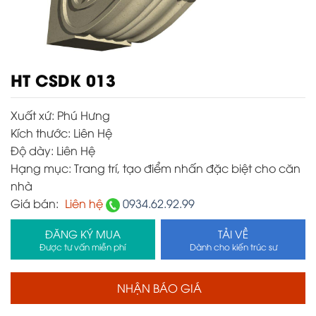
HT CSDK 013
Xuất xứ:
Phú Hưng
Kích thước:
Liên Hệ
Độ dày:
Liên Hệ
Hạng mục:
Trang trí, tạo điểm nhấn đặc biệt cho căn
nhà
Giá bán:
Liên hệ
0934.62.92.99
ĐĂNG KÝ MUA
TẢI VỀ
Được tư vấn miễn phí
Dành cho kiến trúc sư
NHẬN BÁO GIÁ