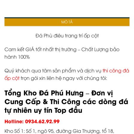
MÔ TẢ
Đá Phù điêu trang trí ốp cột
Cam kết GIÁ tốt nhất thị trường – Chất Lượng bảo
hành 100%
Quý khách qua tâm sản phẩm và dịch vụ
thi công đá
ốp cột
trọn gói xin liên hệ ngay với chúng tôi:
Tổng Kho Đá Phú Hưng – Đơn vị
Cung Cấp & Thi Công các dòng đá
tự nhiên uy tín Top đầu
Hotline: 0934.62.92.99
Kho Số 1: Số 1, ngõ 95, đường Gia Thượng, tổ 18,