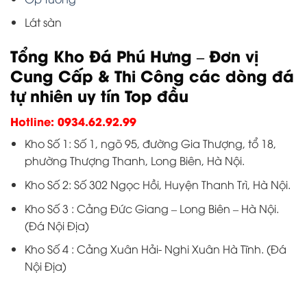
Lát sàn
Tổng Kho Đá Phú Hưng – Đơn vị
Cung Cấp & Thi Công các dòng đá
tự nhiên uy tín Top đầu
Hotline: 0934.62.92.99
Kho Số 1: Số 1, ngõ 95, đường Gia Thượng, tổ 18,
phường Thượng Thanh, Long Biên, Hà Nội.
Kho Số 2: Số 302 Ngọc Hồi, Huyện Thanh Trì, Hà Nội.
Kho Số 3 : Cảng Đức Giang – Long Biên – Hà Nội.
(Đá Nội Địa)
Kho Số 4 : Cảng Xuân Hải- Nghi Xuân Hà Tĩnh. (Đá
Nội Địa)