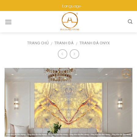
Skip
Language
to
content
TRANG CHỦ
TRANH ĐÁ
TRANH ĐÁ ONYX
/
/