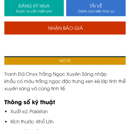
ĐĂNG KÝ MUA
TẢI VỀ
Được tư vấn miễn phí
Dành cho kiến trúc sư
NHẬN BÁO GIÁ
MÔ TẢ
Tranh Đá
Onyx Trắng Ngọc Xuyên Sáng
nhập
khẩu
có màu trắng ngọc đặc trưng xen kẽ lớp tinh thể
xuyên sáng vô cùng tinh tế.
Thông số kỹ thuật
Xuất xứ: Pakistan
Kích thước: Khổ Lớn