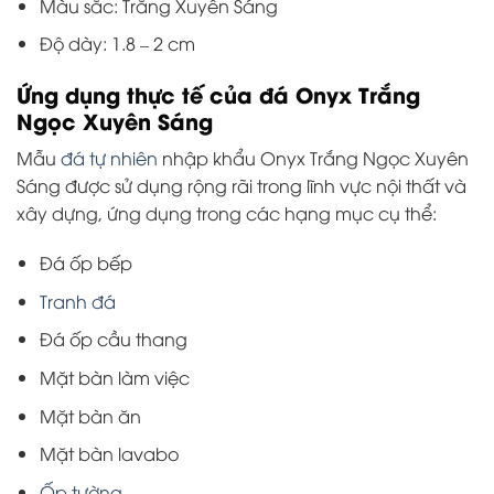
Màu sắc: Trắng Xuyên Sáng
Độ dày: 1.8 – 2 cm
Ứng dụng thực tế của đá Onyx Trắng
Ngọc Xuyên Sáng
Mẫu
đá tự nhiên
nhập khẩu
Onyx Trắng Ngọc Xuyên
Sáng
được sử dụng rộng rãi trong lĩnh vực nội thất và
xây dựng, ứng dụng trong các hạng mục cụ thể:
Đá ốp bếp
Tranh đá
Đá ốp cầu thang
Mặt bàn làm việc
Mặt bàn ăn
Mặt bàn lavabo
Ốp tường