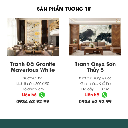
SẢN PHẨM TƯƠNG TỰ
Tranh Đá Granite
Tranh Onyx Sơn
Maverlous White
Thủy 5
Xuất xứ:
Bra
Xuất xứ:
Trung Quốc
Kích thước:
300x190
Kích thước:
Khổ lớn
Độ dày:
2 cm
Độ dày:
± 1.8 cm
Liên hệ
Liên hệ
0934 62 92 99
0934 62 92 99