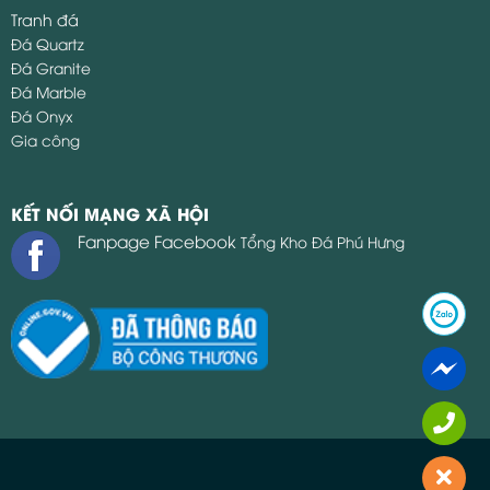
Tranh đá
Đá Quartz
Đá Granite
Đá Marble
Đá Onyx
Gia công
KẾT NỐI MẠNG XÃ HỘI
Fanpage Facebook
Tổng Kho Đá Phú Hưng