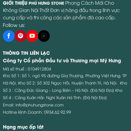
GIỚI THIỆU
Phong Cách Mới Cho
PHÚ HƯNG STONE
Không Gian Nội Thất Đơn vị hàng đầu trong lĩnh vực
cung cấp và thi công các sản phẩm đá cao cấp.
Follow us:
THÔNG TIN LIÊN LẠC
Công ty Cổ phần Đầu tư và Thương mại Mỹ Hưng
Mã số thuế : 0104912804
Kho Số 1: Số 1, ngõ 95 đường Gia Thượng, Phường Việt Hưng, TP
Hà Nội.
Kho Số 2: Số 302 Ngọc Hồi, Huyện Thanh Trì, Hà Nội.
Kho
Số 3 : Cảng Đức Giang – Long Biên – Hà Nội. (Đá Nội Địa)
Kho
Số 4 : Cảng Xuân Hải- Nghi Xuân Hà Tĩnh. (Đá Nội Địa)
Email:
info@phuhungstone.com
Hotline Kinh Doanh:
0934.62.92.99
Hạng mục ốp lát