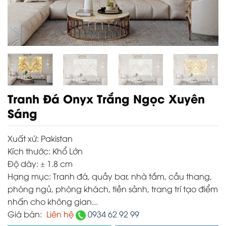
Tranh Đá Onyx Trắng Ngọc Xuyên
Sáng
Xuất xứ:
Pakistan
Kích thước:
Khổ Lớn
Độ dày:
± 1.8 cm
Hạng mục:
Tranh đá, quầy bar, nhà tắm, cầu thang,
phòng ngủ, phòng khách, tiền sảnh, trang trí tạo điểm
nhấn cho không gian...
Giá bán:
Liên hệ
0934 62 92 99