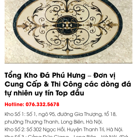
Tổng Kho Đá Phú Hưng – Đơn vị
Cung Cấp & Thi Công các dòng đá
tự nhiên uy tín Top đầu
Hotline:
076.332.5678
Kho Số 1: Số 1, ngõ 95, đường Gia Thượng, tổ 18,
phường Thượng Thanh, Long Biên, Hà Nội.
Kho Số 2: Số 302 Ngọc Hồi, Huyện Thanh Trì, Hà Nội.
Kho Số 3 : Cảng Đức Giang – Long Biên – Hà Nội. (Đá