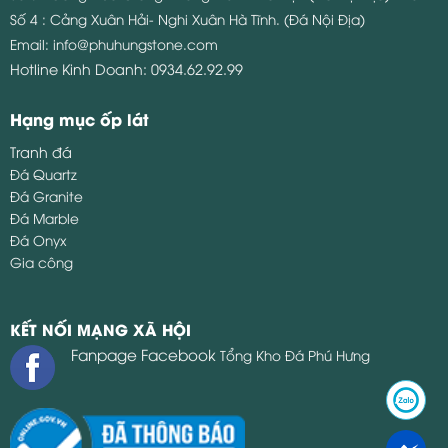
Số 4 : Cảng Xuân Hải- Nghi Xuân Hà Tĩnh. (Đá Nội Địa)
Email:
info@phuhungstone.com
Hotline Kinh Doanh:
0934.62.92.99
Hạng mục ốp lát
Tranh đá
Đá Quartz
Đá Granite
Đá Marble
Đá Onyx
Gia công
KẾT NỐI MẠNG XÃ HỘI
Fanpage Facebook
Tổng Kho Đá Phú Hưng