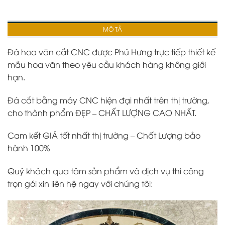
MÔ TẢ
Đá hoa văn cắt CNC được Phú Hưng trực tiếp thiết kế
mẫu hoa văn theo yêu cầu khách hàng không giới
hạn.
Đá cắt bằng máy CNC hiện đại nhất trên thị trường,
cho thành phẩm ĐẸP – CHẤT LƯỢNG CAO NHẤT.
Cam kết GIÁ tốt nhất thị trường – Chất Lượng bảo
hành 100%
Quý khách qua tâm sản phẩm và dịch vụ thi công
trọn gói xin liên hệ ngay với chúng tôi: