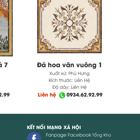
á 7
Đá hoa văn vuông 1
Xuất xứ:
Phú Hưng
Kích thước:
Liên Hệ
Độ dày:
Liên Hệ
2.99
Liên hệ
0934.62.92.99
KẾT NỐI MẠNG XÃ HỘI
Fanpage Facebook
Tổng Kho