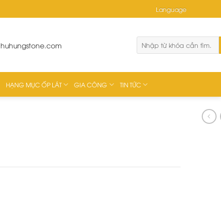
Language
phuhungstone.com
HẠNG MỤC ỐP LÁT
GIA CÔNG
TIN TỨC