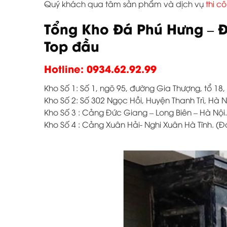
Quý khách qua tâm sản phẩm và dịch vụ
thi c
Tổng Kho Đá Phú Hưng – Đ
Top đầu
Hotline: 0934.62.92.99
Kho Số 1: Số 1, ngõ 95, đường Gia Thượng, tổ 18
Kho Số 2: Số 302 Ngọc Hồi, Huyện Thanh Trì, Hà N
Kho Số 3 : Cảng Đức Giang – Long Biên – Hà Nội.
Kho Số 4 : Cảng Xuân Hải- Nghi Xuân Hà Tĩnh. (Đ