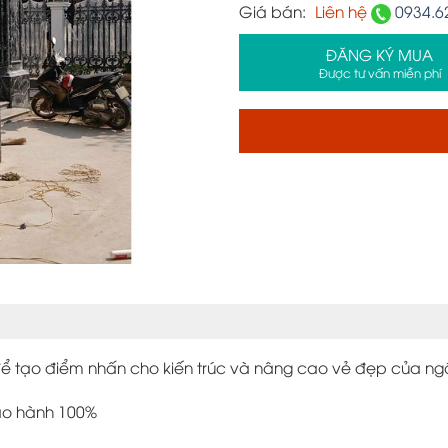
Giá bán:
Liên hệ
0934.6
ĐĂNG KÝ MUA
Được tư vấn miễn phí
tạo điểm nhấn cho kiến trúc và nâng cao vẻ đẹp của ngôi
bảo hành 100%