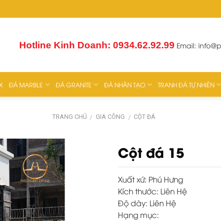
Hotline Kinh Doanh: 0934.62.92.99
Email:
info@
X
ĐÁ MARBLE
ĐÁ GRANITE
ĐÁ NHÂN TẠO
TRANH ĐÁ TỰ NHIÊN
TRANG CHỦ
GIA CÔNG
CỘT ĐÁ
/
/
Cột đá 15
Xuất xứ:
Phú Hưng
Kích thước:
Liên Hệ
Độ dày:
Liên Hệ
Hạng mục: