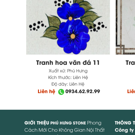
á 3
Tranh hoa văn đá 11
Tr
Xuất xứ:
Phú Hưng
Kích thước:
Liên Hệ
Độ dày:
Liên Hệ
2.99
Liên hệ
0934.62.92.99
Li
GIỚI THIỆU
Phong
THÔNG T
PHÚ HƯNG STONE
Công ty
Cách Mới Cho Không Gian Nội Thất