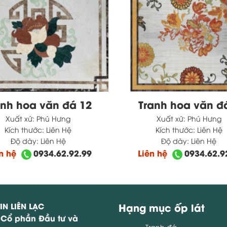
anh hoa văn đá 12
Tranh hoa văn đ
Xuất xứ:
Phú Hưng
Xuất xứ:
Phú Hưng
Kích thước:
Liên Hệ
Kích thước:
Liên Hệ
Độ dày:
Liên Hệ
Độ dày:
Liên Hệ
ên hệ
0934.62.92.99
Liên hệ
0934.62.9
IN LIÊN LẠC
Hạng mục ốp lát
 Cổ phần Đầu tư và
Tranh đá