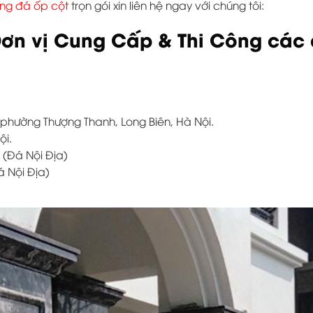
ông đá ốp cột
trọn gói xin liên hệ ngay với chúng tôi:
ơn vị Cung Cấp & Thi Công các d
, phường Thượng Thanh, Long Biên, Hà Nội.
ội.
 (Đá Nội Địa)
á Nội Địa)