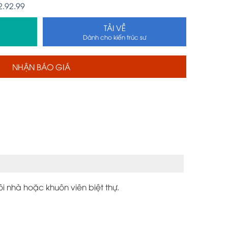
2.92.99
TẢI VỀ
Dành cho kiến trúc sư
NHẬN BÁO GIÁ
 nhà hoặc khuôn viên biệt thự.