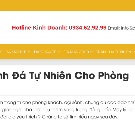
Hotline Kinh Doanh: 0934.62.92.99
Email:
info@
X
ĐÁ MARBLE
ĐÁ GRANITE
ĐÁ NHÂN TẠO
TRANH ĐÁ TỰ NHIÊN
nh Đá Tự Nhiên Cho Phòng
ch trang trí cho phòng khách, đại sảnh, chung cư cao cấp n
gian ngôi nhà biệt thự thêm sang trọng đẳng cấp. Vậy lý do 
đại gia yêu thích ? Chúng ta sẽ tìm hiểu ngay sau đây.