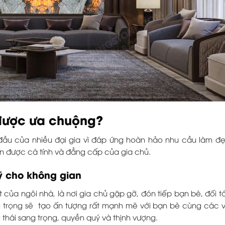
n được ưa chuộng?
đầu của nhiều đại gia vì đáp ứng hoàn hảo nhu cầu làm đẹ
n được cá tính và đẳng cấp của gia chủ.
ỹ cho không gian
của ngôi nhà, là nơi gia chủ gặp gỡ, đón tiếp bạn bè, đối 
g trọng sẽ tạo ấn tượng rất mạnh mẽ với bạn bè cùng các v
 thái sang trọng, quyền quý và thịnh vượng.