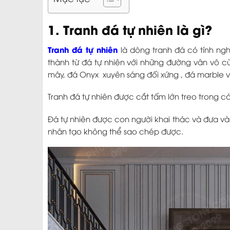
1. Tranh đá tự nhiên là gì?
Tranh đá tự nhiên
là dòng tranh đá có tính 
thành từ đá tự nhiên với những đường vân vô c
mây, đá Onyx xuyên sáng đối xứng , đá marble
Tranh đá tự nhiên được cắt tấm lớn treo trong 
Đá tự nhiên được con người khai thác và đưa vào
nhân tạo không thể sao chép được.