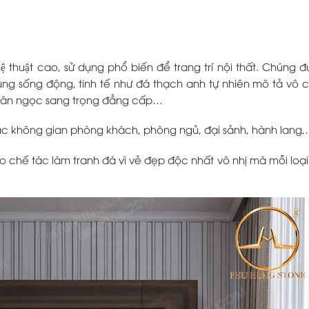
nghệ thuật cao, sử dụng phổ biến để trang trí nội thất. Chúng 
ùng sống động, tinh tế như đá thạch anh tự nhiên mô tả vô 
 vân ngọc sang trọng đẳng cấp…
các không gian phòng khách, phòng ngủ, đại sảnh, hành lang
 chế tác làm tranh đá vì vẻ đẹp độc nhất vô nhị mà mỗi loại 