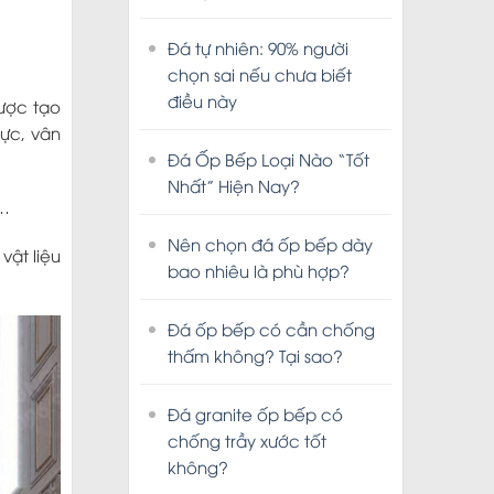
Đá tự nhiên: 90% người
chọn sai nếu chưa biết
điều này
được tạo
cực, vân
Đá Ốp Bếp Loại Nào “Tốt
Nhất” Hiện Nay?
,…
Nên chọn đá ốp bếp dày
vật liệu
bao nhiêu là phù hợp?
Đá ốp bếp có cần chống
thấm không? Tại sao?
Đá granite ốp bếp có
chống trầy xước tốt
không?