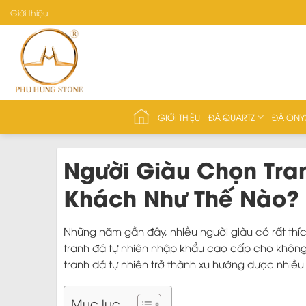
Skip
Giới thiệu
to
content
GIỚI THIỆU
ĐÁ QUARTZ
ĐÁ ONY
Người Giàu Chọn Tra
Khách Như Thế Nào?
Những năm gần đây, nhiều người giàu có rất thí
tranh đá tự nhiên nhập khẩu cao cấp cho không 
tranh đá tự nhiên trở thành xu hướng được nhiều 
Mục lục