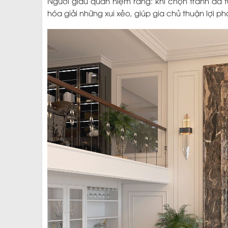
Người giàu quan niệm rằng: khi chọn tranh đá
hóa giải những xui xẻo, giúp gia chủ thuận lợi ph