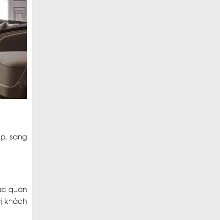
p. sang
tác quan
ị khách