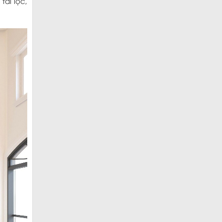
ài lộc,