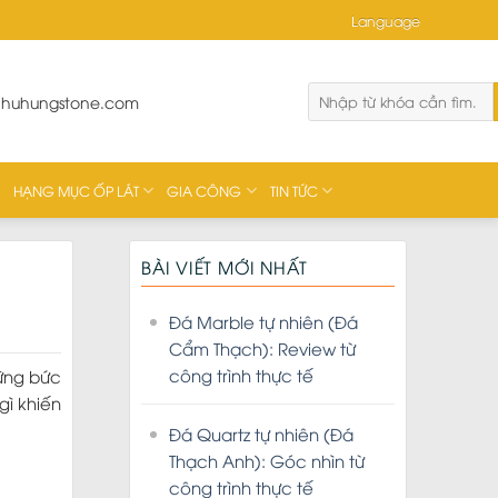
Language
phuhungstone.com
HẠNG MỤC ỐP LÁT
GIA CÔNG
TIN TỨC
BÀI VIẾT MỚI NHẤT
Đá Marble tự nhiên (Đá
Cẩm Thạch): Review từ
công trình thực tế
hững bức
gì khiến
Đá Quartz tự nhiên (Đá
Thạch Anh): Góc nhìn từ
công trình thực tế