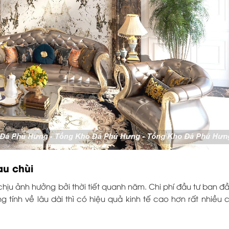
lau chùi
chịu ảnh hưởng bởi thời tiết quanh năm. Chi phí đầu tư ban đ
 tính về lâu dài thì có hiệu quả kinh tế cao hơn rất nhiều c