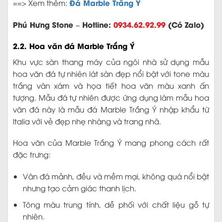
Đá Marble Trắng Ý
==> Xem thêm:
Phú Hưng Stone – Hotline:
0934.62.92.99
(Có Zalo)
2.2. Hoa văn đá Marble Trắng Ý
Khu vực sàn thang máy của ngôi nhà sử dụng mẫu
hoa văn đá tự nhiên lát sàn đẹp nổi bật với tone màu
trắng vân xám và họa tiết hoa văn màu xanh ấn
tượng. Mẫu đá tự nhiên được ứng dụng làm mẫu hoa
văn đá này là mẫu đá Marble Trắng Ý nhập khẩu từ
Italia với vẻ đẹp nhẹ nhàng và trang nhã.
Hoa văn của Marble Trắng Ý mang phong cách rất
đặc trưng:
Vân đá mảnh, đều và mềm mại, không quá nổi bật
nhưng tạo cảm giác thanh lịch.
Tông màu trung tính, dễ phối với chất liệu gỗ tự
nhiên.