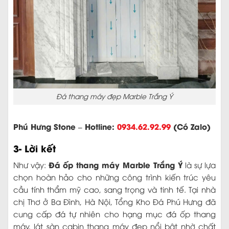
Đá thang máy đẹp Marble Trắng Ý
Phú Hưng Stone – Hotline:
0934.62.92.99
(Có Zalo)
3- Lời kết
Đá ốp thang máy Marble Trắng Ý
Như vậy:
là sự lựa
chọn hoàn hảo cho những công trình kiến trúc yêu
cầu tính thẩm mỹ cao, sang trọng và tinh tế. Tại nhà
chị Thơ ở Ba Đình, Hà Nội, Tổng Kho Đá Phú Hưng đã
cung cấp đá tự nhiên cho hạng mục đá ốp thang
máy, lát sàn cabin thang máy đẹp nổi bật nhờ chất