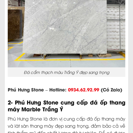
Đá cẩm thạch màu Trắng Ý đẹp sang trọng
Phú Hưng Stone – Hotline:
0934.62.92.99
(Có Zalo)
2- Phú Hưng Stone cung cấp đá ốp thang
máy Marble Trắng Ý
Phú Hưng Stone là đơn vị cung cấp đá ốp thang máy
và lát sàn thang máy đẹp sang trọng, đảm bảo cả về
tính thẩm mỹ đến chất lượng đá tự nhiên. Để có được