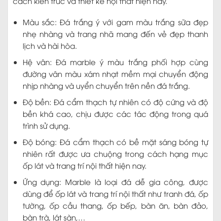
cách kiến trúc và thiết kế nội thất hiện nay.
Màu sắc: Đá trắng ý với gam màu trắng sữa đẹp
nhẹ nhàng và trang nhã mang đến vẻ đẹp thanh
lịch và hài hòa.
Hệ vân: Đá marble ý màu trắng phối hợp cùng
đường vân màu xám nhạt mềm mại chuyển động
nhịp nhàng và uyển chuyển trên nền đá trắng.
Độ bền: Đá cẩm thạch tự nhiên có độ cứng và độ
bền khá cao, chịu được các tác động trong quá
trình sử dụng.
Độ bóng: Đá cẩm thạch có bề mặt sáng bóng tự
nhiên rất được ưa chuộng trong cách hạng mục
ốp lát và trang trí nội thất hiện nay.
Ứng dụng: Marble là loại đá dễ gia công, được
dùng để ốp lát và trang trí nội thất như tranh đá, ốp
tường, ốp cầu thang, ốp bếp, bàn ăn, bàn đảo,
bàn trà, lát sàn,…