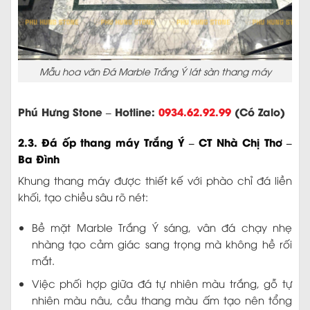
Mẫu hoa văn Đá Marble Trắng Ý lát sàn thang máy
Phú Hưng Stone – Hotline:
0934.62.92.99
(Có Zalo)
2.3. Đá ốp thang máy Trắng Ý – CT Nhà Chị Thơ –
Ba Đình
Khung thang máy được thiết kế với phào chỉ đá liền
khối, tạo chiều sâu rõ nét:
Bề mặt Marble Trắng Ý sáng, vân đá chạy nhẹ
nhàng tạo cảm giác sang trọng mà không hề rối
mắt.
Việc phối hợp giữa đá tự nhiên màu trắng, gỗ tự
nhiên màu nâu, cầu thang màu ấm tạo nên tổng