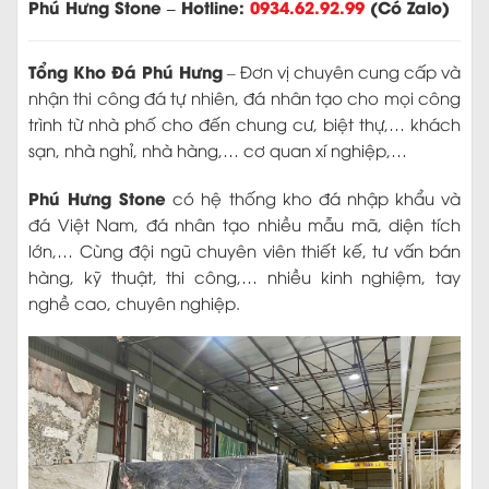
Phú Hưng Stone – Hotline:
0934.62.92.99
(Có Zalo)
Tổng Kho Đá Phú Hưng
– Đơn vị chuyên cung cấp và
nhận thi công đá tự nhiên, đá nhân tạo cho mọi công
trình từ nhà phố cho đến chung cư, biệt thự,… khách
sạn, nhà nghỉ, nhà hàng,… cơ quan xí nghiệp,…
Phú Hưng Stone
có hệ thống kho đá nhập khẩu và
đá Việt Nam, đá nhân tạo nhiều mẫu mã, diện tích
lớn,… Cùng đội ngũ chuyên viên thiết kế, tư vấn bán
hàng, kỹ thuật, thi công,… nhiều kinh nghiệm, tay
nghề cao, chuyên nghiệp.