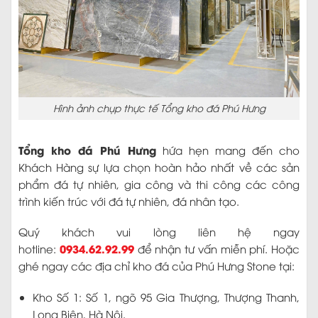
Hình ảnh chụp thực tế Tổng kho đá Phú Hưng
Tổng kho đá Phú Hưng
hứa hẹn mang đến cho
Khách Hàng sự lựa chọn hoàn hảo nhất về các sản
phẩm đá tự nhiên, gia công và thi công các công
trình kiến trúc với đá tự nhiên, đá nhân tạo.
Quý khách vui lòng liên hệ ngay
0934.62.92.99
hotline:
để nhận tư vấn miễn phí. Hoặc
ghé ngay các địa chỉ kho đá của Phú Hưng Stone tại:
Kho Số 1: Số 1, ngõ 95 Gia Thượng, Thượng Thanh,
Long Biên, Hà Nội.