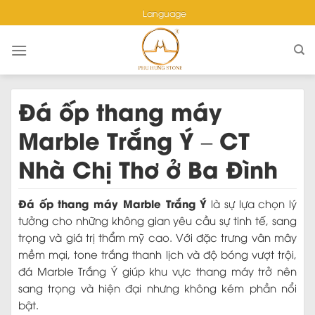
Skip
Language
to
content
Đá ốp thang máy
Marble Trắng Ý – CT
Nhà Chị Thơ ở Ba Đình
Đá ốp thang máy Marble Trắng Ý
là sự lựa chọn lý
tưởng cho những không gian yêu cầu sự tinh tế, sang
trọng và giá trị thẩm mỹ cao. Với đặc trưng vân mây
mềm mại, tone trắng thanh lịch và độ bóng vượt trội,
đá Marble Trắng Ý giúp khu vực thang máy trở nên
sang trọng và hiện đại nhưng không kém phần nổi
bật.