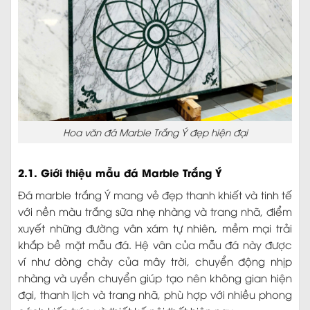
Hoa văn đá Marble Trắng Ý đẹp hiện đại
2.1. Giới thiệu mẫu đá Marble Trắng Ý
Đá marble trắng Ý mang vẻ đẹp thanh khiết và tinh tế
với nền màu trắng sữa nhẹ nhàng và trang nhã, điểm
xuyết những đường vân xám tự nhiên, mềm mại trải
khắp bề mặt mẫu đá. Hệ vân của mẫu đá này được
ví như dòng chảy của mây trời, chuyển động nhịp
nhàng và uyển chuyển giúp tạo nên không gian hiện
đại, thanh lịch và trang nhã, phù hợp với nhiều phong