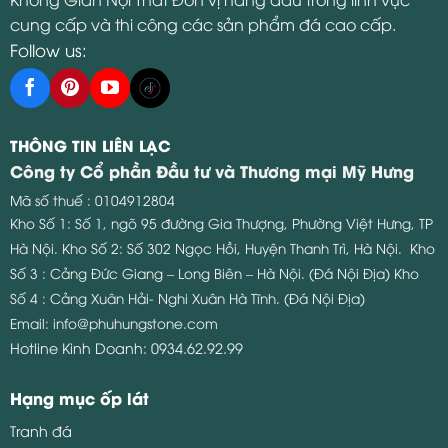
cung cấp và thi công các sản phẩm đá cao cấp.
Follow us:
THÔNG TIN LIÊN LẠC
Công ty Cổ phần Đầu tư và Thương mại Mỹ Hưng
Mã số thuế : 0104912804
Kho Số 1: Số 1, ngõ 95 đường Gia Thượng, Phường Việt Hưng, TP
Hà Nội.
Kho Số 2: Số 302 Ngọc Hồi, Huyện Thanh Trì, Hà Nội.
Kho
Số 3 : Cảng Đức Giang – Long Biên – Hà Nội. (Đá Nội Địa)
Kho
Số 4 : Cảng Xuân Hải- Nghi Xuân Hà Tĩnh. (Đá Nội Địa)
Email:
info@phuhungstone.com
Hotline Kinh Doanh:
0934.62.92.99
Hạng mục ốp lát
Tranh đá