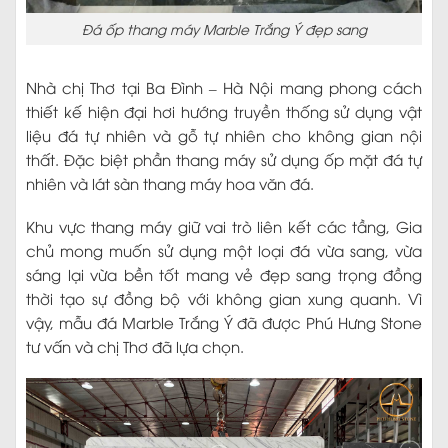
Đá ốp thang máy Marble Trắng Ý đẹp sang
Nhà chị Thơ tại Ba Đình – Hà Nội mang phong cách
thiết kế hiện đại hơi hướng truyền thống sử dụng vật
liệu đá tự nhiên và gỗ tự nhiên cho không gian nội
thất. Đặc biệt phần thang máy sử dụng ốp mặt đá tự
nhiên và lát sàn thang máy hoa văn đá.
Khu vực thang máy giữ vai trò liên kết các tầng, Gia
chủ mong muốn sử dụng một loại đá vừa sang, vừa
sáng lại vừa bền tốt mang vẻ đẹp sang trọng đồng
thời tạo sự đồng bộ với không gian xung quanh. Vì
vậy, mẫu đá Marble Trắng Ý đã được Phú Hưng Stone
tư vấn và chị Thơ đã lựa chọn.