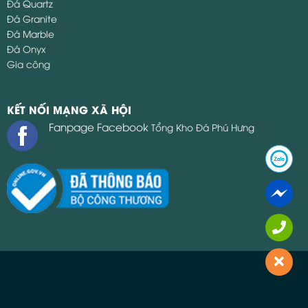
Đá Quartz
Đá Granite
Đá Marble
Đá Onyx
Gia công
KẾT NỐI MẠNG XÃ HỘI
Fanpage Facebook
Tổng Kho Đá Phú Hưng