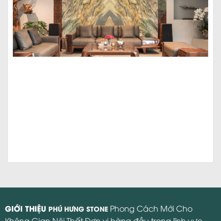
GIỚI THIỆU
Phong Cách Mới Cho
PHÚ HƯNG STONE
Không Gian Nội Thất Đơn vị hàng đầu trong lĩnh vực