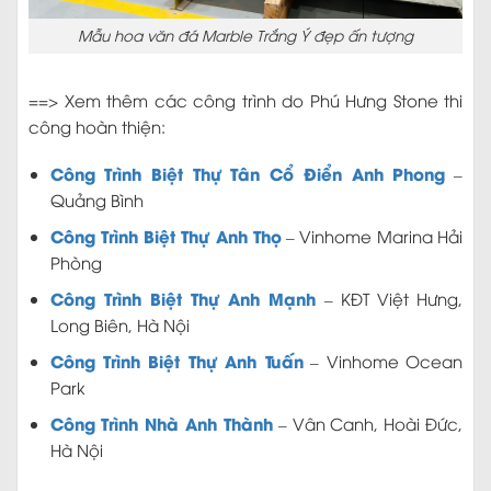
Mẫu hoa văn đá Marble Trắng Ý đẹp ấn tượng
==> Xem thêm các công trình do Phú Hưng Stone thi
công hoàn thiện:
Công Trình Biệt Thự Tân Cổ Điển Anh Phong
–
Quảng Bình
Công Trình Biệt Thự Anh Thọ
– Vinhome Marina Hải
Phòng
Công Trình Biệt Thự Anh Mạnh
– KĐT Việt Hưng,
Long Biên, Hà Nội
Công Trình Biệt Thự Anh Tuấn
– Vinhome Ocean
Park
Công Trình Nhà Anh Thành
– Vân Canh, Hoài Đức,
Hà Nội