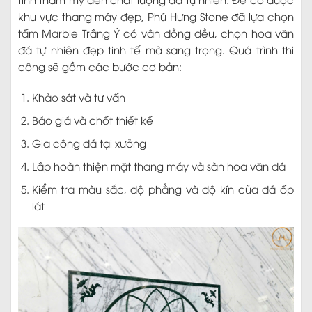
khu vực thang máy đẹp, Phú Hưng Stone đã lựa chọn
tấm Marble Trắng Ý có vân đồng đều, chọn hoa văn
đá tự nhiên đẹp tinh tế mà sang trọng. Quá trình thi
công sẽ gồm các bước cơ bản:
Khảo sát và tư vấn
Báo giá và chốt thiết kế
Gia công đá tại xưởng
Lắp hoàn thiện mặt thang máy và sàn hoa văn đá
Kiểm tra màu sắc, độ phẳng và độ kín của đá ốp
lát