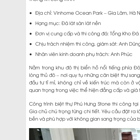
Địa chỉ: Vinhome Ocean Park – Gia Lâm, Hà N
Hạng mục: Đá lát sàn lát nền
Đơn vị cung cấp và thi công đá: Tổng Kho Đá
Chịu trách nhiệm thi công, giám sát: Anh Dũn
Nhân viên kinh doanh phụ trách: Anh Phúc
Nằm trong khu đô thị biển hồ nổi tiếng phía 
lòng thủ đô – nơi quy tụ những căn biệt thự san
đầu tư tỉ mỉ, không chỉ về kiến trúc mà còn ở v
quan trọng trong việc thể hiện đẳng cấp và giá 
Công trình biệt thự Phú Hưng Stone thi công t
Gia chủ chú trọng từng chi tiết. Yêu cầu đặt ra
bền và phù hợp với không gian sang trọng của bi