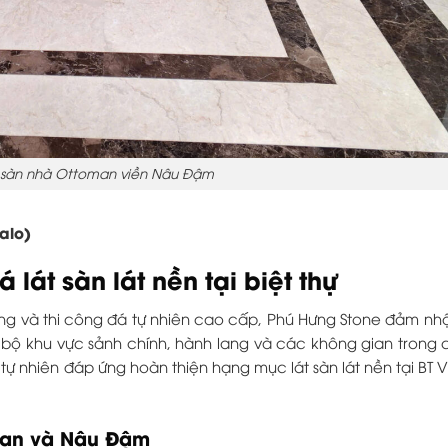
t sàn nhà Ottoman viền Nâu Đậm
alo)
 lát sàn lát nền tại biệt thự
công và thi công đá tự nhiên cao cấp, Phú Hưng Stone đảm n
n bộ khu vực sảnh chính, hành lang và các không gian trong 
tự nhiên đáp ứng hoàn thiện hạng mục lát sàn lát nền tại BT
oman và Nâu Đậm