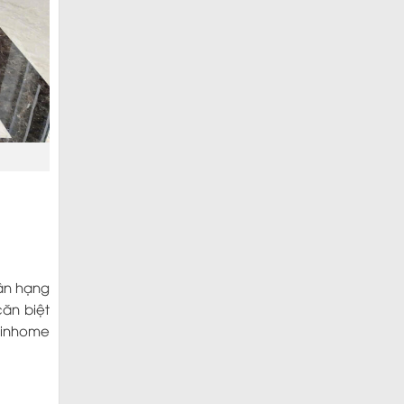
hận hạng
căn biệt
 Vinhome