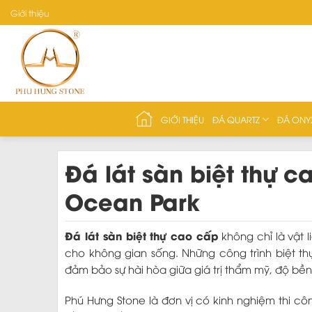
Skip
Giới thiệu
to
content
GIỚI THIỆU
ĐÁ QUARTZ
ĐÁ ONY
Đá lát sàn biệt thự 
Ocean Park
Đá lát sàn biệt thự cao cấp
không chỉ là vật 
cho không gian sống. Những công trình biệt th
đảm bảo sự hài hòa giữa giá trị thẩm mỹ, độ bề
Phú Hưng Stone là đơn vị có kinh nghiệm thi c