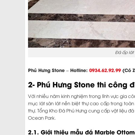
Đá ốp lá
Phú Hưng Stone – Hotline:
0934.62.92.99
(Có Z
2- Phú Hưng Stone thi công đá
Với nhiều năm kinh nghiệm trong lĩnh vực gia 
mục lát sàn lát nền biệt thự cao cấp trong toà
thự. Tổng Kho Đá Phú Hưng cung cấp vật liệu đá 
Ocean Park.
2.1. Giới thiệu mẫu đá Marble Ott