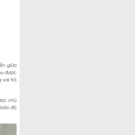
ển giữa
đều được
 vai trò
được chủ
m bảo độ