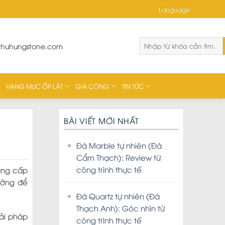
Language
phuhungstone.com
HẠNG MỤC ỐP LÁT
GIA CÔNG
TIN TỨC
BÀI VIẾT MỚI NHẤT
Đá Marble tự nhiên (Đá
Cẩm Thạch): Review từ
công trình thực tế
đẳng cấp
lưỡng để
Đá Quartz tự nhiên (Đá
Thạch Anh): Góc nhìn từ
iải pháp
công trình thực tế