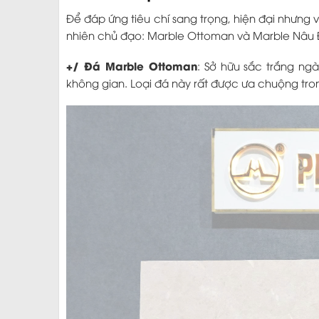
Để đáp ứng tiêu chí sang trọng, hiện đại nhưng
nhiên chủ đạo: Marble Ottoman và Marble Nâu
+/ Đá Marble Ottoman
: Sở hữu sắc trắng ng
không gian. Loại đá này rất được ưa chuộng tron