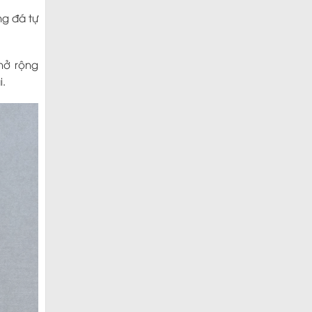
ng đá tự
mở rộng
i.