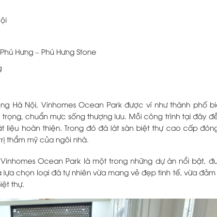
ội
 Phú Hưng – Phú Hưng Stone
g
Đông Hà Nội, Vinhomes Ocean Park được ví như thành phố bi
g trọng, chuẩn mực sống thượng lưu. Mỗi công trình tại đây 
ật liệu hoàn thiện. Trong đó đá lát sàn biệt thự cao cấp đóng
trị thẩm mỹ của ngôi nhà.
ại Vinhomes Ocean Park là một trong những dự án nổi bật, 
 là lựa chọn loại đá tự nhiên vừa mang vẻ đẹp tinh tế, vừa đả
ệt thự.