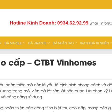
Hotline Kinh Doanh: 0934.62.92.99
Email:
info@
X
ĐÁ MARBLE
ĐÁ GRANITE
ĐÁ NHÂN TẠO
TRANH ĐÁ TỰ NHIÊN
cao cấp – CTBT Vinhomes
liệu hoàn thiện mà còn là yếu tố định hình phong cách và 
ự sang trọng mỗi viên đá lát sàn lát nền được lựa chọn kỹ 
n và công năng sử dụng.
ông hoàn thiện các công trình biệt thự cao cấp, mang đến g