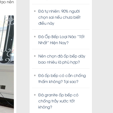
 tạo nên
Đá tự nhiên: 90% người
chọn sai nếu chưa biết
điều này
Đá Ốp Bếp Loại Nào “Tốt
Nhất” Hiện Nay?
Nên chọn đá ốp bếp dày
bao nhiêu là phù hợp?
Đá ốp bếp có cần chống
thấm không? Tại sao?
Đá granite ốp bếp có
chống trầy xước tốt
không?