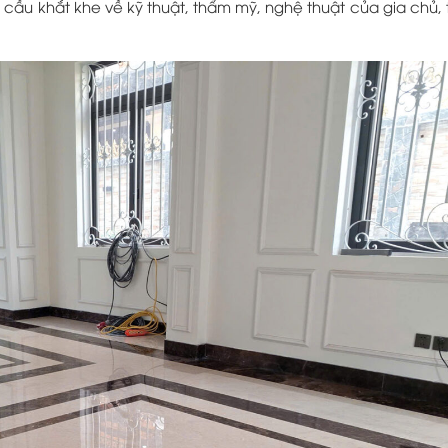
 cầu khắt khe về kỹ thuật, thẩm mỹ, nghệ thuật của gia chủ,