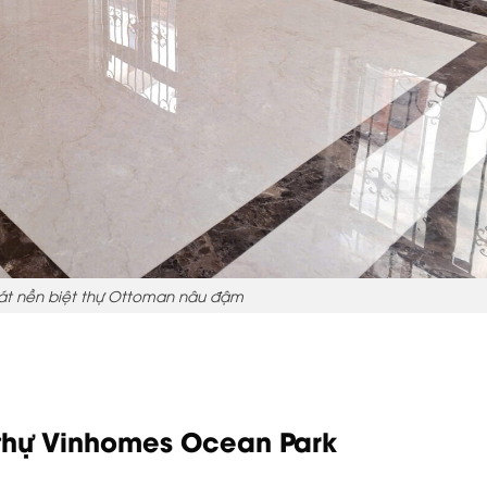
 lát nền biệt thự Ottoman nâu đậm
t thự Vinhomes Ocean Park