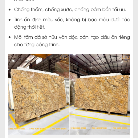
động thời tiết.
Mỗi tấm đá sở hữu vân độc bản, tạo dấu ấn riêng
cho từng công trình.
Mẫu đá granite Solarius đẹp sang trọng
Hãy đến với Phú Hưng Stone để trải