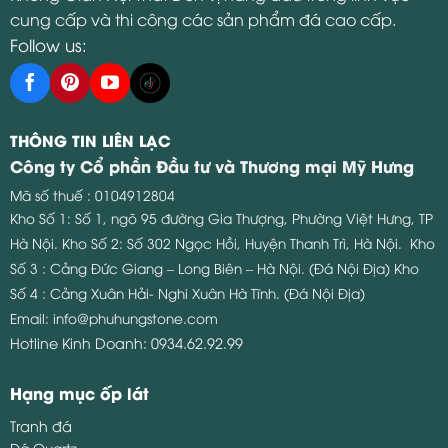
THÔNG TIN LIÊN LẠC
Công ty Cổ phần Đầu tư và Thương mại Mỹ Hưng
Mã số thuế : 0104912804
Kho Số 1: Số 1, ngõ 95 đường Gia Thượng, Phường Việt Hưng, TP
Hà Nội.
Kho Số 2: Số 302 Ngọc Hồi, Huyện Thanh Trì, Hà Nội.
Kho
Số 3 : Cảng Đức Giang – Long Biên – Hà Nội. (Đá Nội Địa)
Kho
Số 4 : Cảng Xuân Hải- Nghi Xuân Hà Tĩnh. (Đá Nội Địa)
Email:
info@phuhungstone.com
Hotline Kinh Doanh:
0934.62.92.99
Hạng mục ốp lát
Tranh đá
Đá Quartz
Đá Granite
Đá Marble
Đá Onyx