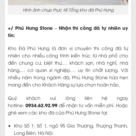
+/ Phú Hưng Stone – Nhận thi công đá tự nhiên uy
tín:
Kho Đá Phú Hưng là đơn vị chuyên thi công đá tự
nhiên cho nhiều công trình kiến trúc từ nhà phố cho
đến chung cư, biệt thự,… khách sạn, nhà nghỉ, nhà
hàng,… cơ quan xí nghiệp,… uy tín chất lượng. Với
nhiều năm trong ngành đá, Phú Hưng Stone hứa hẹn
mang đến cho Khách Hàng sự lựa chọn hoàn hảo.
Quý khách vui lòng liên hệ ngay
0934.62.92.99
hotline:
để nhận tư vấn miễn phí. Hoặc
ghé xem các kho đá của Phú Hưng Stone tại:
Kho Số 1: Số 1, ngõ 95 Gia Thượng, Thượng Thanh,
Long Biên, Hà Nội.
Kho Số 2: Số 302 Ngọc Hồi, Thanh Trì, Hà Nội.
Kho Số 3: Cảng Đức Giang – Long Biên – Hà Nội.
(Đá Nội Địa)