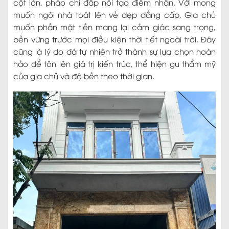
cột lớn, phào chỉ đắp nổi tạo điểm nhấn. Với mong
muốn ngôi nhà toát lên vẻ đẹp đẳng cấp, Gia chủ
muốn phần mặt tiền mang lại cảm giác sang trọng,
bền vững trước mọi điều kiện thời tiết ngoài trời. Đây
cũng là lý do đá tự nhiên trở thành sự lựa chọn hoàn
hảo để tôn lên giá trị kiến trúc, thể hiện gu thẩm mỹ
của gia chủ và độ bền theo thời gian.