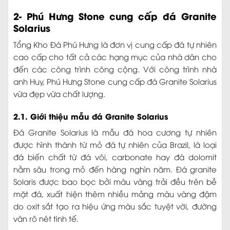
2- Phú Hưng Stone cung cấp đá Granite
Solarius
Tổng Kho Đá Phú Hưng là đơn vị cung cấp đá tự nhiên
cao cấp cho tất cả các hạng mục của nhà dân cho
đến các công trình công cộng. Với công trình nhà
anh Huy, Phú Hưng Stone cung cấp đá Granite Solarius
vừa đẹp vừa chất lượng.
2.1. Giới thiệu mẫu đá Granite Solarius
Đá Granite Solarius là mẫu đá hoa cương tự nhiên
được hình thành từ mỏ đá tự nhiên của Brazil, là loại
đá biến chất từ đá vôi, carbonate hay đá dolomit
nằm sâu trong mỏ đến hàng nghìn năm. Đá granite
Solaris được bao bọc bởi màu vàng trải đều trên bề
mặt đá, xuất hiện thêm nhiều mảng màu vàng đậm
do oxit sắt tạo ra hiệu ứng màu sắc tuyệt vời, đường
vân rõ nét tinh tế.