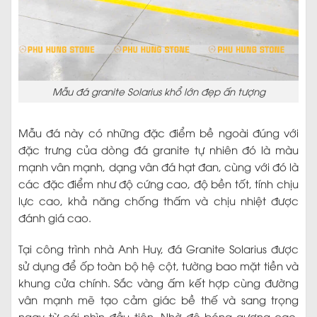
Mẫu đá granite Solarius khổ lớn đẹp ấn tượng
Mẫu đá này có những đặc điểm bề ngoài đúng với
đặc trưng của dòng đá granite tự nhiên đó là màu
mạnh vân mạnh, dạng vân đá hạt đan, cùng với đó là
các đặc điểm như độ cứng cao, độ bền tốt, tính chịu
lực cao, khả năng chống thấm và chịu nhiệt được
đánh giá cao.
Tại công trình nhà Anh Huy, đá Granite Solarius được
sử dụng để ốp toàn bộ hệ cột, tường bao mặt tiền và
khung cửa chính. Sắc vàng ấm kết hợp cùng đường
vân mạnh mẽ tạo cảm giác bề thế và sang trọng
ngay từ cái nhìn đầu tiên. Nhờ độ bóng gương cao,
mặt tiền phản chiếu ánh sáng tự nhiên rất đẹp, giúp
khối kiến trúc trở nên nổi bật.