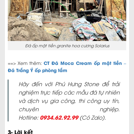
Đá ốp mặt tiền granite hoa cương Solarius
CT Đá Moca Cream ốp mặt tiền –
==> Xem thêm:
Đá Trắng Ý ốp phòng tắm
Hãy đến với Phú Hưng Stone để trải
nghiệm trực tiếp các mẫu đá tự nhiên
và dịch vụ gia công, thi công uy tín,
chuyên nghiệp.
0934.62.92.99
Hotline:
(Có Zalo).
3- Lời kết
Đá Granite Solarius ốp mặt tiền
==> Như vậy:
là lựa
chọn lý tưởng cho các công trình cần sự bền chắc,
đẳng cấp và mang tính biểu tượng. Với kinh nghiệm