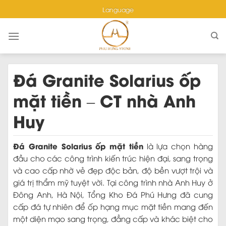
Skip
Language
to
content
Đá Granite Solarius ốp
mặt tiền – CT nhà Anh
Huy
Đá Granite Solarius ốp mặt tiền
là lựa chọn hàng
đầu cho các công trình kiến trúc hiện đại, sang trọng
và cao cấp nhờ vẻ đẹp độc bản, độ bền vượt trội và
giá trị thẩm mỹ tuyệt vời. Tại công trình nhà Anh Huy ở
Đông Anh, Hà Nội, Tổng Kho Đá Phú Hưng đã cung
cấp đá tự nhiên để ốp hạng mục mặt tiền mang đến
một diện mạo sang trọng, đẳng cấp và khác biệt cho