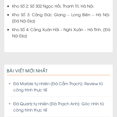
Kho Số 4: Cảng Xuân Hải – Nghi Xuân – Hà Tĩnh. (Đá
Nội Địa)
BÀI VIẾT MỚI NHẤT
Đá Marble tự nhiên (Đá Cẩm Thạch): Review từ
công trình thực tế
Đá Quartz tự nhiên (Đá Thạch Anh): Góc nhìn từ
công trình thực tế
Đá tự nhiên: 90% người chọn sai nếu chưa biết
điều này