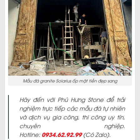
Mẫu đá granite Solarius ốp mặt tiền đẹp sang
Hãy đến với Phú Hưng Stone để trải
nghiệm trực tiếp các mẫu đá tự nhiên
và dịch vụ gia công, thi công uy tín,
chuyên nghiệp.
0934.62.92.99
Hotline:
(Có Zalo).