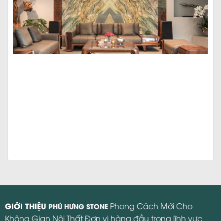
GIỚI THIỆU
Phong Cách Mới Cho
PHÚ HƯNG STONE
Không Gian Nội Thất Đơn vị hàng đầu trong lĩnh vực
cung cấp và thi công các sản phẩm đá cao cấp.
Follow us: