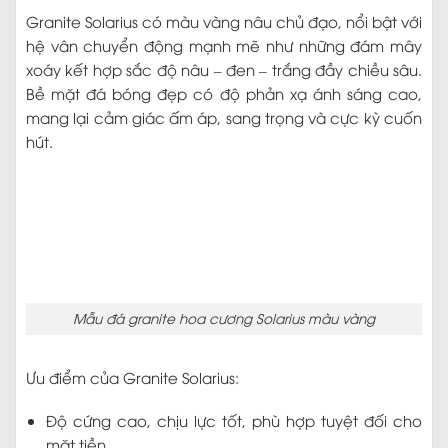
Granite Solarius có màu vàng nâu chủ đạo, nổi bật với
hệ vân chuyển động mạnh mẽ như những đám mây
xoáy kết hợp sắc độ nâu – đen – trắng đầy chiều sâu.
Bề mặt đá bóng đẹp có độ phản xạ ánh sáng cao,
mang lại cảm giác ấm áp, sang trọng và cực kỳ cuốn
hút.
Mẫu đá granite hoa cương Solarius màu vàng
Ưu điểm của Granite Solarius:
Độ cứng cao, chịu lực tốt, phù hợp tuyệt đối cho
mặt tiền.
Chống thấm, chống xước, chống bám bẩn tối ưu.
Tính ổn định màu sắc, không bị bạc màu dưới tác