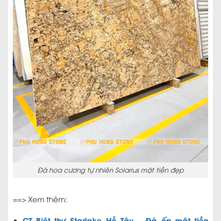
Đá hoa cương tự nhiên Solarius mặt tiền đẹp
==> Xem thêm:
CT Biệt thự Starlake Hồ Tây – Đá ốp mặt tiền
Moca Cream
CT Đá Marble Moca Cream ốp mặt tiền và
thang máy