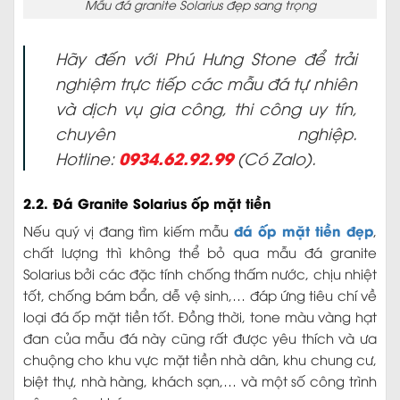
nghiệm trực tiếp các mẫu đá tự nhiên
và dịch vụ gia công, thi công uy tín,
chuyên nghiệp.
0934.62.92.99
Hotline:
(Có Zalo).
2.2. Đá Granite Solarius ốp mặt tiền
đá ốp mặt tiền đẹp
Nếu quý vị đang tìm kiếm mẫu
,
chất lượng thì không thể bỏ qua mẫu đá granite
Solarius bởi các đặc tính chống thấm nước, chịu nhiệt
tốt, chống bám bẩn, dễ vệ sinh,… đáp ứng tiêu chí về
loại đá ốp mặt tiền tốt. Đồng thời, tone màu vàng hạt
đan của mẫu đá này cũng rất được yêu thích và ưa
chuộng cho khu vực mặt tiền nhà dân, khu chung cư,
biệt thự, nhà hàng, khách sạn,… và một số công trình
công cộng khác.