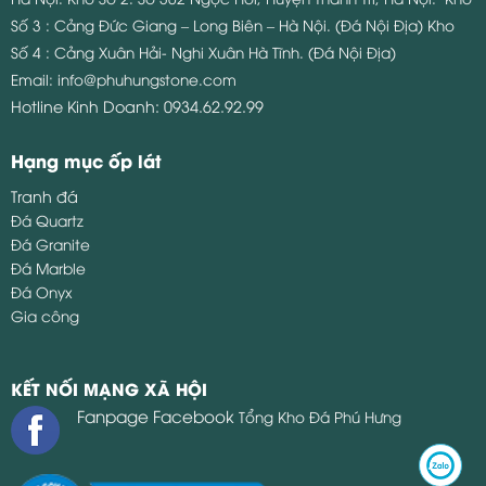
Số 3 : Cảng Đức Giang – Long Biên – Hà Nội. (Đá Nội Địa)
Kho
Số 4 : Cảng Xuân Hải- Nghi Xuân Hà Tĩnh. (Đá Nội Địa)
Email:
info@phuhungstone.com
Hotline Kinh Doanh:
0934.62.92.99
Hạng mục ốp lát
Tranh đá
Đá Quartz
Đá Granite
Đá Marble
Đá Onyx
Gia công
KẾT NỐI MẠNG XÃ HỘI
Fanpage Facebook
Tổng Kho Đá Phú Hưng