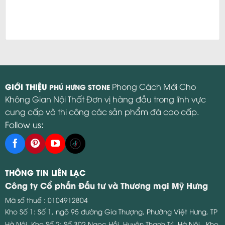
GIỚI THIỆU
Phong Cách Mới Cho
PHÚ HƯNG STONE
Không Gian Nội Thất Đơn vị hàng đầu trong lĩnh vực
cung cấp và thi công các sản phẩm đá cao cấp.
Follow us:
THÔNG TIN LIÊN LẠC
Công ty Cổ phần Đầu tư và Thương mại Mỹ Hưng
Mã số thuế : 0104912804
Kho Số 1: Số 1, ngõ 95 đường Gia Thượng, Phường Việt Hưng, TP
Hà Nội.
Kho Số 2: Số 302 Ngọc Hồi, Huyện Thanh Trì, Hà Nội.
Kho