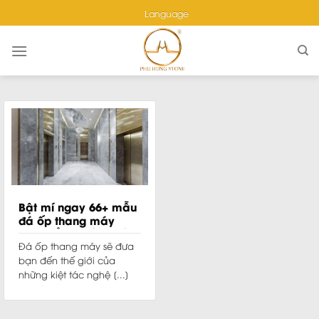
Skip
Language
to
content
Bật mí ngay 66+ mẫu
đá ốp thang máy
đẹp, đẳng cấp nhất
2024
Đá ốp thang máy sẽ đưa
bạn đến thế giới của
những kiệt tác nghệ [...]