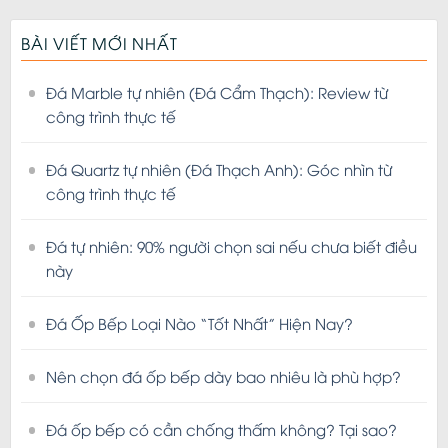
BÀI VIẾT MỚI NHẤT
Đá Marble tự nhiên (Đá Cẩm Thạch): Review từ
công trình thực tế
Đá Quartz tự nhiên (Đá Thạch Anh): Góc nhìn từ
công trình thực tế
Đá tự nhiên: 90% người chọn sai nếu chưa biết điều
này
Đá Ốp Bếp Loại Nào “Tốt Nhất” Hiện Nay?
Nên chọn đá ốp bếp dày bao nhiêu là phù hợp?
Đá ốp bếp có cần chống thấm không? Tại sao?