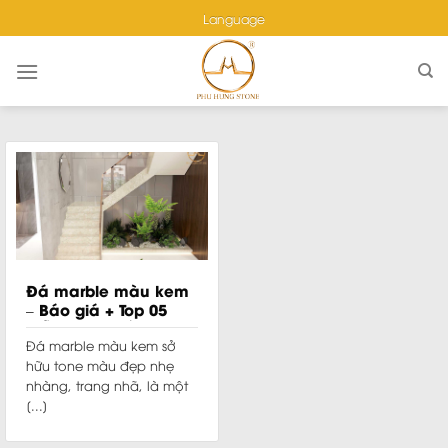
Skip
Language
to
content
Đá marble màu kem
– Báo giá + Top 05
mẫu đẹp nhất
Đá marble màu kem sở
hữu tone màu đẹp nhẹ
nhàng, trang nhã, là một
[...]