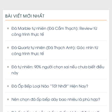
BÀI VIẾT MỚI NHẤT
Đá Marble tự nhiên (Đá Cẩm Thạch): Review từ
công trình thực tế
Đá Quartz tự nhiên (Đá Thạch Anh): Góc nhìn từ
công trình thực tế
Đá tự nhiên: 90% người chọn sai nếu chưa biết điều
này
Đá Ốp Bếp Loại Nào “Tốt Nhất” Hiện Nay?
Nên chọn đá ốp bếp dày bao nhiêu là phù hợp?