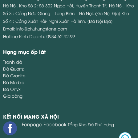
Hà Nội.
Kho Số 2: Số 302 Ngọc Hồi, Huyện Thanh Trì, Hà Nội.
Kho
Số 3 : Cảng Đức Giang – Long Biên – Hà Nội. (Đá Nội Địa)
Kho
Số 4 : Cảng Xuân Hải- Nghi Xuân Hà Tĩnh. (Đá Nội Địa)
Email:
info@phuhungstone.com
Hotline Kinh Doanh:
0934.62.92.99
Hạng mục ốp lát
Tranh đá
Đá Quartz
Đá Granite
Đá Marble
Đá Onyx
Gia công
KẾT NỐI MẠNG XÃ HỘI
Fanpage Facebook
Tổng Kho Đá Phú Hưng