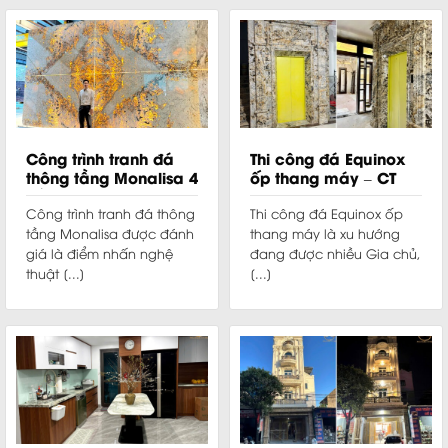
Công trình tranh đá
Thi công đá Equinox
thông tầng Monalisa 4
ốp thang máy – CT
tấm – Nhà anh Hải
Anh Sơn Từ Liêm
Công trình tranh đá thông
Thi công đá Equinox ốp
tầng Monalisa được đánh
thang máy là xu hướng
giá là điểm nhấn nghệ
đang được nhiều Gia chủ,
thuật [...]
[...]