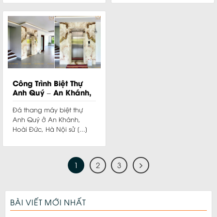
Công Trình Biệt Thự
Anh Quý – An Khánh,
Hoài Đức, Hà Nội
Đá thang máy biệt thự
Anh Quý ở An Khánh,
Hoài Đức, Hà Nội sử [...]
1
2
3
BÀI VIẾT MỚI NHẤT