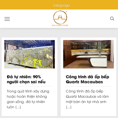
Skip
Language
to
content
Đá tự nhiên: 90%
Công trình đá ốp bếp
người chọn sai nếu
Quartz Macaubas
chưa biết điều này
nhà anh Hoàng
Trong quá trình xây dựng
Công trình đá ốp bếp
hoặc hoàn thiện không
Quartz Macaubas và làm
gian sống, đá tự nhiên
mặt bàn ăn tại nhà anh
luôn [...]
[...]