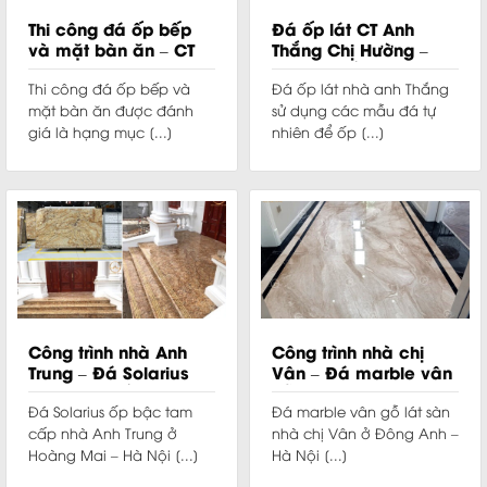
Thi công đá ốp bếp
Đá ốp lát CT Anh
và mặt bàn ăn – CT
Thắng Chị Hường –
KĐT Việt Hưng
Thạch Thất, Hà Nội
Thi công đá ốp bếp và
Đá ốp lát nhà anh Thắng
mặt bàn ăn được đánh
sử dụng các mẫu đá tự
giá là hạng mục [...]
nhiên để ốp [...]
Công trình nhà Anh
Công trình nhà chị
Trung – Đá Solarius
Vân – Đá marble vân
bậc tam cấp
gỗ lát sàn
Đá Solarius ốp bậc tam
Đá marble vân gỗ lát sàn
cấp nhà Anh Trung ở
nhà chị Vân ở Đông Anh –
Hoàng Mai – Hà Nội [...]
Hà Nội [...]