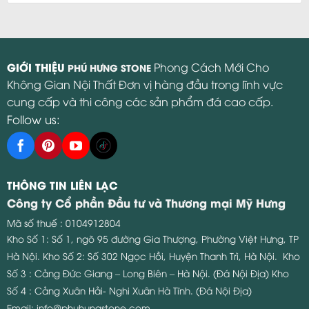
GIỚI THIỆU
Phong Cách Mới Cho
PHÚ HƯNG STONE
Không Gian Nội Thất Đơn vị hàng đầu trong lĩnh vực
cung cấp và thi công các sản phẩm đá cao cấp.
Follow us:
THÔNG TIN LIÊN LẠC
Công ty Cổ phần Đầu tư và Thương mại Mỹ Hưng
Mã số thuế : 0104912804
Kho Số 1: Số 1, ngõ 95 đường Gia Thượng, Phường Việt Hưng, TP
Hà Nội.
Kho Số 2: Số 302 Ngọc Hồi, Huyện Thanh Trì, Hà Nội.
Kho
Số 3 : Cảng Đức Giang – Long Biên – Hà Nội. (Đá Nội Địa)
Kho
Số 4 : Cảng Xuân Hải- Nghi Xuân Hà Tĩnh. (Đá Nội Địa)
Email:
info@phuhungstone.com