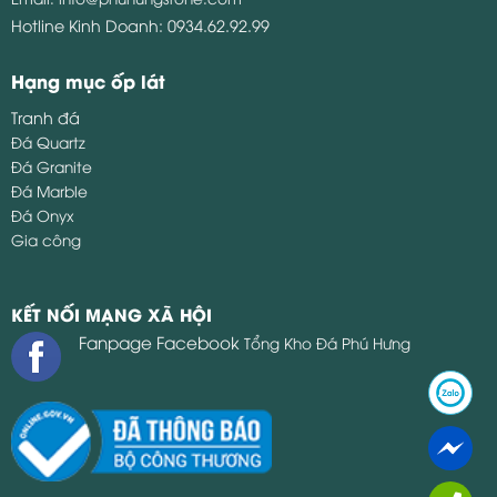
Hotline Kinh Doanh:
0934.62.92.99
Hạng mục ốp lát
Tranh đá
Đá Quartz
Đá Granite
Đá Marble
Đá Onyx
Gia công
KẾT NỐI MẠNG XÃ HỘI
Fanpage Facebook
Tổng Kho Đá Phú Hưng