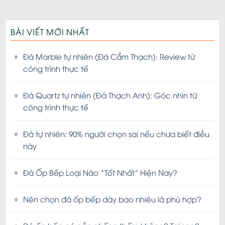
BÀI VIẾT MỚI NHẤT
Đá Marble tự nhiên (Đá Cẩm Thạch): Review từ
công trình thực tế
Đá Quartz tự nhiên (Đá Thạch Anh): Góc nhìn từ
công trình thực tế
Đá tự nhiên: 90% người chọn sai nếu chưa biết điều
này
Đá Ốp Bếp Loại Nào “Tốt Nhất” Hiện Nay?
Nên chọn đá ốp bếp dày bao nhiêu là phù hợp?