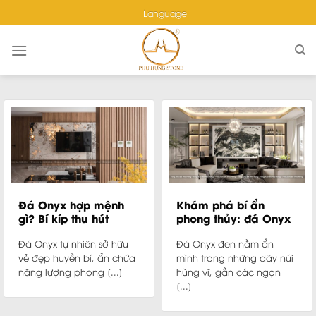
Skip
Language
to
content
Đá Onyx hợp mệnh
Khám phá bí ẩn
gì? Bí kíp thu hút
phong thủy: đá Onyx
vượng khí cho gia
đen hợp mệnh gì?
chủ
Đá Onyx tự nhiên sở hữu
Đá Onyx đen nằm ẩn
vẻ đẹp huyền bí, ẩn chứa
mình trong những dãy núi
năng lượng phong [...]
hùng vĩ, gần các ngọn
[...]