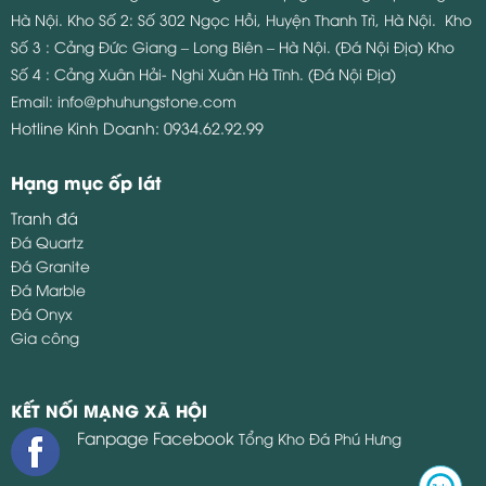
Hà Nội.
Kho Số 2: Số 302 Ngọc Hồi, Huyện Thanh Trì, Hà Nội.
Kho
Số 3 : Cảng Đức Giang – Long Biên – Hà Nội. (Đá Nội Địa)
Kho
Số 4 : Cảng Xuân Hải- Nghi Xuân Hà Tĩnh. (Đá Nội Địa)
Email:
info@phuhungstone.com
Hotline Kinh Doanh:
0934.62.92.99
Hạng mục ốp lát
Tranh đá
Đá Quartz
Đá Granite
Đá Marble
Đá Onyx
Gia công
KẾT NỐI MẠNG XÃ HỘI
Fanpage Facebook
Tổng Kho Đá Phú Hưng