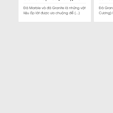
nhà bạn?
Đá Marble và đá Granite là những vật
Đá Grani
liệu ốp lát được ưa chuộng để [...]
Cương) l