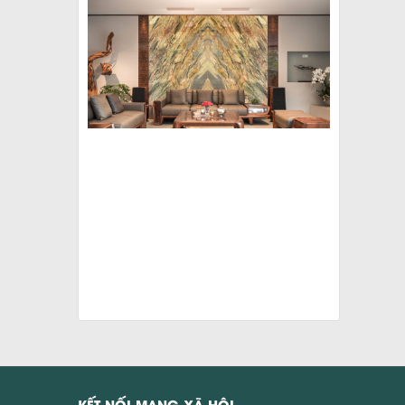
KẾT NỐI MẠNG XÃ HỘI