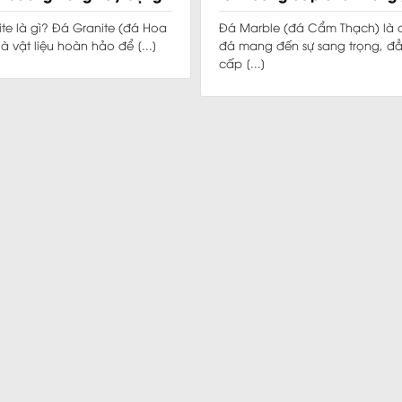
sống
te là gì? Đá Granite (đá Hoa
Đá Marble (đá Cẩm Thạch) là
à vật liệu hoàn hảo để [...]
đá mang đến sự sang trọng, đ
cấp [...]