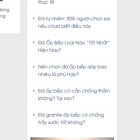
thực tế
 dòng
ẳng
Đá tự nhiên: 90% người chọn sai
nếu chưa biết điều này
Đá Ốp Bếp Loại Nào “Tốt Nhất”
Hiện Nay?
Nên chọn đá ốp bếp dày bao
nhiêu là phù hợp?
Đá ốp bếp có cần chống thấm
không? Tại sao?
Đá granite ốp bếp có chống
trầy xước tốt không?