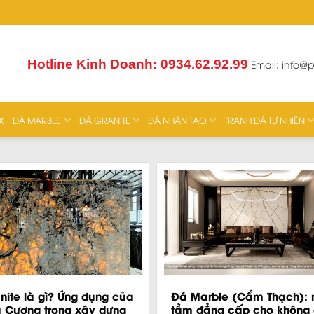
Hotline Kinh Doanh: 0934.62.92.99
Email:
info@
X
ĐÁ MARBLE
ĐÁ GRANITE
ĐÁ NHÂN TẠO
TRANH ĐÁ TỰ NHIÊN
nite là gì? Ứng dụng của
Đá Marble (Cẩm Thạch): 
 Cương trong xây dựng
tầm đẳng cấp cho không 