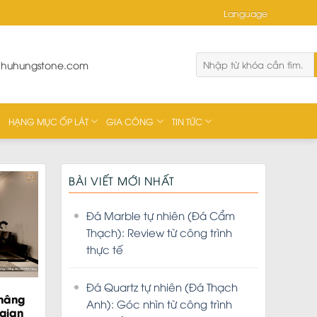
Language
phuhungstone.com
HẠNG MỤC ỐP LÁT
GIA CÔNG
TIN TỨC
BÀI VIẾT MỚI NHẤT
Đá Marble tự nhiên (Đá Cẩm
Thạch): Review từ công trình
thực tế
Đá Quartz tự nhiên (Đá Thạch
nâng
Anh): Góc nhìn từ công trình
gian