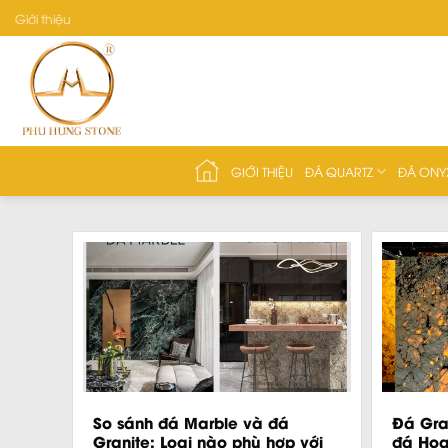
Skip
Giới thiệu
to
content
GIỚI THIỆU
ĐÁ QUARTZ
ĐÁ ONY
So sánh đá Marble và đá
Đá Gra
Granite: Loại nào phù hợp với
đá Hoa