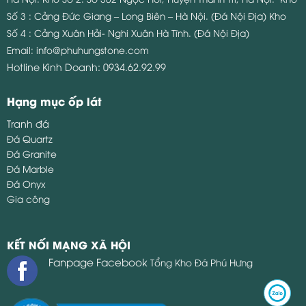
Số 3 : Cảng Đức Giang – Long Biên – Hà Nội. (Đá Nội Địa)
Kho
Số 4 : Cảng Xuân Hải- Nghi Xuân Hà Tĩnh. (Đá Nội Địa)
Email:
info@phuhungstone.com
Hotline Kinh Doanh:
0934.62.92.99
Hạng mục ốp lát
Tranh đá
Đá Quartz
Đá Granite
Đá Marble
Đá Onyx
Gia công
KẾT NỐI MẠNG XÃ HỘI
Fanpage Facebook
Tổng Kho Đá Phú Hưng