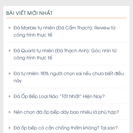
BÀI VIẾT MỚI NHẤT
Đá Marble tự nhiên (Đá Cẩm Thạch): Review từ
công trình thực tế
Đá Quartz tự nhiên (Đá Thạch Anh): Góc nhìn từ
công trình thực tế
Đá tự nhiên: 90% người chọn sai nếu chưa biết điều
này
Đá Ốp Bếp Loại Nào “Tốt Nhất” Hiện Nay?
Nên chọn đá ốp bếp dày bao nhiêu là phù hợp?
Đá ốp bếp có cần chống thấm không? Tại sao?