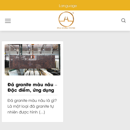
Skip
Language
to
content
Đá granite màu nâu –
Đặc điểm, ứng dụng
và giá bán
Đá granite màu nâu là gì?
Là một loại đá granite tự
nhiên được hình [...]