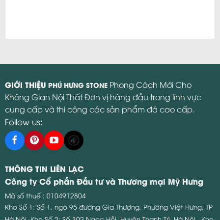
GIỚI THIỆU
Phong Cách Mới Cho
PHÚ HƯNG STONE
Không Gian Nội Thất Đơn vị hàng đầu trong lĩnh vực
cung cấp và thi công các sản phẩm đá cao cấp.
Follow us:
THÔNG TIN LIÊN LẠC
Công ty Cổ phần Đầu tư và Thương mại Mỹ Hưng
Mã số thuế : 0104912804
Kho Số 1: Số 1, ngõ 95 đường Gia Thượng, Phường Việt Hưng, TP
Hà Nội.
Kho Số 2: Số 302 Ngọc Hồi, Huyện Thanh Trì, Hà Nội.
Kho