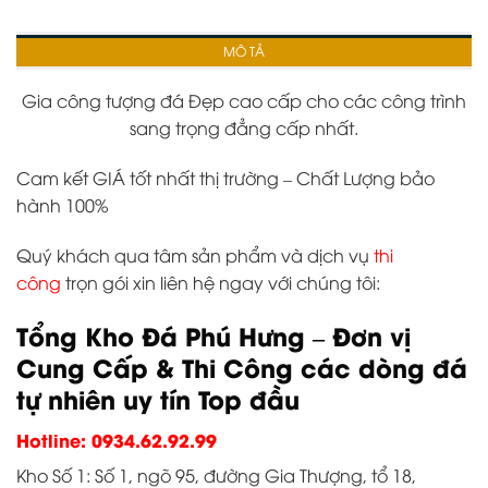
MÔ TẢ
Gia công tượng đá Đẹp cao cấp cho các công trình
sang trọng đẳng cấp nhất.
Cam kết GIÁ tốt nhất thị trường – Chất Lượng bảo
hành 100%
Quý khách qua tâm sản phẩm và dịch vụ
thi
công
trọn gói xin liên hệ ngay với chúng tôi:
Tổng Kho Đá Phú Hưng – Đơn vị
Cung Cấp & Thi Công các dòng đá
tự nhiên uy tín Top đầu
Hotline: 0934.62.92.99
Kho Số 1: Số 1, ngõ 95, đường Gia Thượng, tổ 18,