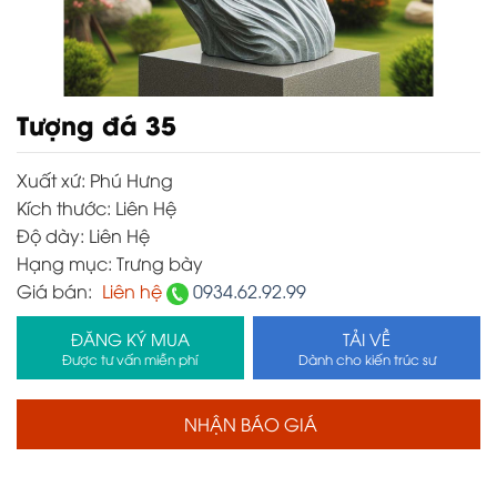
Tượng đá 35
Xuất xứ:
Phú Hưng
Kích thước:
Liên Hệ
Độ dày:
Liên Hệ
Hạng mục:
Trưng bày
Giá bán:
Liên hệ
0934.62.92.99
ĐĂNG KÝ MUA
TẢI VỀ
Được tư vấn miễn phí
Dành cho kiến trúc sư
NHẬN BÁO GIÁ