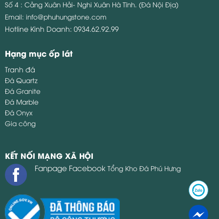
Số 4 : Cảng Xuân Hải- Nghi Xuân Hà Tĩnh. (Đá Nội Địa)
Email:
info@phuhungstone.com
Hotline Kinh Doanh:
0934.62.92.99
Hạng mục ốp lát
Tranh đá
Đá Quartz
Đá Granite
Đá Marble
Đá Onyx
Gia công
KẾT NỐI MẠNG XÃ HỘI
Fanpage Facebook
Tổng Kho Đá Phú Hưng