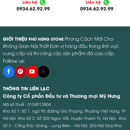
Liên hệ
Liên hệ
0934.62.92.99
0934.62.92.99
GIỚI THIỆU
Phong Cách Mới Cho
PHÚ HƯNG STONE
Không Gian Nội Thất Đơn vị hàng đầu trong lĩnh vực
cung cấp và thi công các sản phẩm đá cao cấp.
Follow us:
THÔNG TIN LIÊN LẠC
Công ty Cổ phần Đầu tư và Thương mại Mỹ Hưng
Mã số thuế : 0104912804
Kho Số 1: Số 1, ngõ 95 đường Gia Thượng, Phường Việt Hưng, TP
Hà Nội.
Kho Số 2: Số 302 Ngọc Hồi, Huyện Thanh Trì, Hà Nội.
Kho
Số 3 : Cảng Đức Giang – Long Biên – Hà Nội. (Đá Nội Địa)
Kho