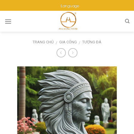
Skip
Language
to
content
TRANG CHỦ
GIA CÔNG
TƯỢNG ĐÁ
/
/