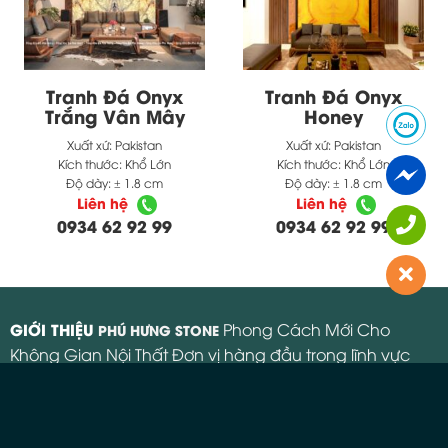
Tranh Đá Onyx
Tranh Đá Onyx
Trắng Vân Mây
Honey
Xuất xứ:
Pakistan
Xuất xứ:
Pakistan
Kích thước:
Khổ Lớn
Kích thước:
Khổ Lớn
Độ dày:
± 1.8 cm
Độ dày:
± 1.8 cm
Liên hệ
Liên hệ
0934 62 92 99
0934 62 92 99
GIỚI THIỆU
Phong Cách Mới Cho
PHÚ HƯNG STONE
Không Gian Nội Thất Đơn vị hàng đầu trong lĩnh vực
cung cấp và thi công các sản phẩm đá cao cấp.
Follow us: