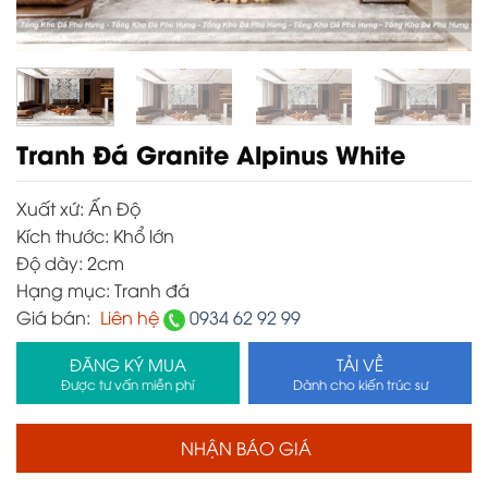
Tranh Đá Granite Alpinus White
Xuất xứ:
Ấn Độ
Kích thước:
Khổ lớn
Độ dày:
2cm
Hạng mục:
Tranh đá
Giá bán:
Liên hệ
0934 62 92 99
ĐĂNG KÝ MUA
TẢI VỀ
Được tư vấn miễn phí
Dành cho kiến trúc sư
NHẬN BÁO GIÁ