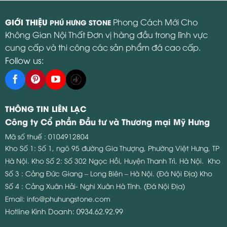
GIỚI THIỆU
Phong Cách Mới Cho
PHÚ HƯNG STONE
Không Gian Nội Thất Đơn vị hàng đầu trong lĩnh vực
cung cấp và thi công các sản phẩm đá cao cấp.
Follow us:
THÔNG TIN LIÊN LẠC
Công ty Cổ phần Đầu tư và Thương mại Mỹ Hưng
Mã số thuế : 0104912804
Kho Số 1: Số 1, ngõ 95 đường Gia Thượng, Phường Việt Hưng, TP
Hà Nội.
Kho Số 2: Số 302 Ngọc Hồi, Huyện Thanh Trì, Hà Nội.
Kho
Số 3 : Cảng Đức Giang – Long Biên – Hà Nội. (Đá Nội Địa)
Kho
Số 4 : Cảng Xuân Hải- Nghi Xuân Hà Tĩnh. (Đá Nội Địa)
Email:
info@phuhungstone.com
Hotline Kinh Doanh:
0934.62.92.99