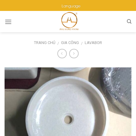
Skip
Language
to
content
TRANG CHỦ
GIA CÔNG
LAVABOR
/
/