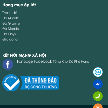
Hạng mục ốp lát
Tranh đá
Đá Quartz
Đá Granite
Đá Marble
Đá Onyx
Gia công
KẾT NỐI MẠNG XÃ HỘI
Fanpage Facebook
Tổng Kho Đá Phú Hưng