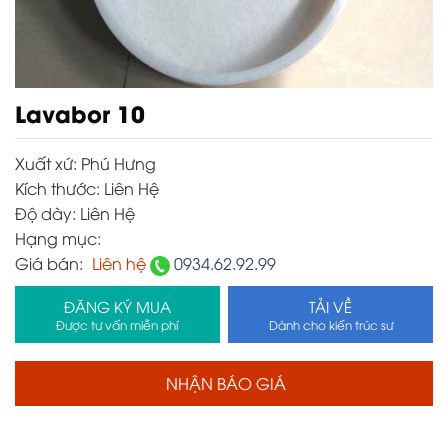
Lavabor 10
Xuất xứ:
Phú Hưng
Kích thước:
Liên Hệ
Độ dày:
Liên Hệ
Hạng mục:
Giá bán:
Liên hệ
0934.62.92.99
ĐĂNG KÝ MUA
TẢI VỀ
Được tư vấn miễn phí
Dành cho kiến trúc sư
NHẬN BÁO GIÁ