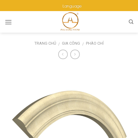
Skip
Language
to
content
TRANG CHỦ
GIA CÔNG
PHÀO CHỈ
/
/