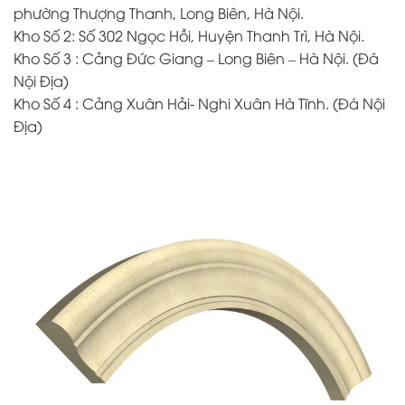
phường Thượng Thanh, Long Biên, Hà Nội.
Kho Số 2: Số 302 Ngọc Hồi, Huyện Thanh Trì, Hà Nội.
Kho Số 3 : Cảng Đức Giang – Long Biên – Hà Nội. (Đá
Nội Địa)
Kho Số 4 : Cảng Xuân Hải- Nghi Xuân Hà Tĩnh. (Đá Nội
Địa)