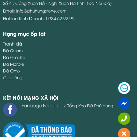
Số 4 : Cảng Xuân Hải- Nghi Xuân Hà Tĩnh. (Đá Nội Địa)
Email:
info@phuhungstone.com
Hotline Kinh Doanh:
0934.62.92.99
Hạng mục ốp lát
Tranh đá
Đá Quartz
Đá Granite
Đá Marble
Đá Onyx
Gia công
KẾT NỐI MẠNG XÃ HỘI
Fanpage Facebook
Tổng Kho Đá Phú Hưng