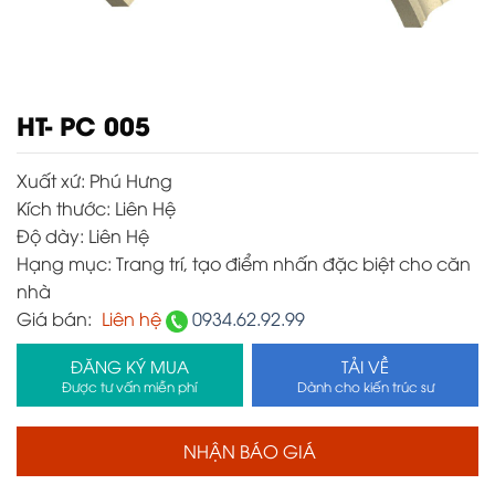
HT- PC 005
Xuất xứ:
Phú Hưng
Kích thước:
Liên Hệ
Độ dày:
Liên Hệ
Hạng mục:
Trang trí, tạo điểm nhấn đặc biệt cho căn
nhà
Giá bán:
Liên hệ
0934.62.92.99
ĐĂNG KÝ MUA
TẢI VỀ
Được tư vấn miễn phí
Dành cho kiến trúc sư
NHẬN BÁO GIÁ