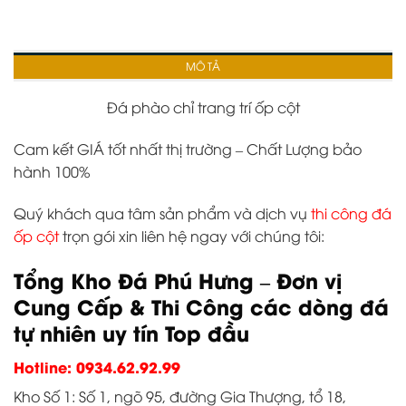
MÔ TẢ
Đá phào chỉ trang trí ốp cột
Cam kết GIÁ tốt nhất thị trường – Chất Lượng bảo
hành 100%
Quý khách qua tâm sản phẩm và dịch vụ
thi công đá
ốp cột
trọn gói xin liên hệ ngay với chúng tôi:
Tổng Kho Đá Phú Hưng – Đơn vị
Cung Cấp & Thi Công các dòng đá
tự nhiên uy tín Top đầu
Hotline: 0934.62.92.99
Kho Số 1: Số 1, ngõ 95, đường Gia Thượng, tổ 18,