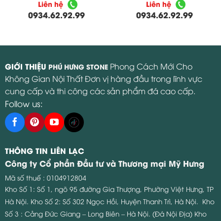
Liên hệ
Liên hệ
0934.62.92.99
0934.62.92.99
GIỚI THIỆU
Phong Cách Mới Cho
PHÚ HƯNG STONE
Không Gian Nội Thất Đơn vị hàng đầu trong lĩnh vực
cung cấp và thi công các sản phẩm đá cao cấp.
Follow us:
THÔNG TIN LIÊN LẠC
Công ty Cổ phần Đầu tư và Thương mại Mỹ Hưng
Mã số thuế : 0104912804
Kho Số 1: Số 1, ngõ 95 đường Gia Thượng, Phường Việt Hưng, TP
Hà Nội.
Kho Số 2: Số 302 Ngọc Hồi, Huyện Thanh Trì, Hà Nội.
Kho
Số 3 : Cảng Đức Giang – Long Biên – Hà Nội. (Đá Nội Địa)
Kho