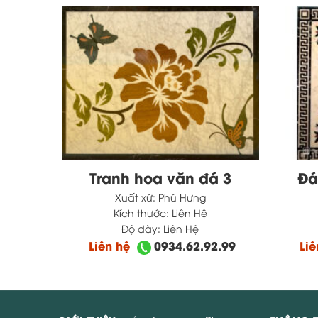
hật 5
Tranh hoa văn đá 3
Đá
Xuất xứ:
Phú Hưng
Kích thước:
Liên Hệ
Độ dày:
Liên Hệ
2.99
Liên hệ
0934.62.92.99
Li