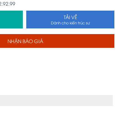
2.92.99
TẢI VỀ
Dành cho kiến trúc sư
NHẬN BÁO GIÁ