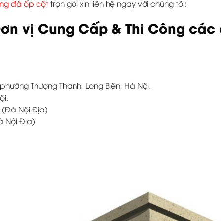
ông đá ốp cột
trọn gói xin liên hệ ngay với chúng tôi:
ơn vị Cung Cấp & Thi Công các d
, phường Thượng Thanh, Long Biên, Hà Nội.
ội.
 (Đá Nội Địa)
á Nội Địa)