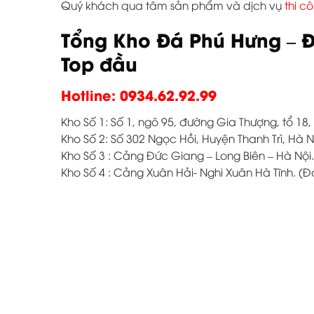
Quý khách qua tâm sản phẩm và dịch vụ
thi c
Tổng Kho Đá Phú Hưng – Đ
Top đầu
Hotline: 0934.62.92.99
Kho Số 1: Số 1, ngõ 95, đường Gia Thượng, tổ 18
Kho Số 2: Số 302 Ngọc Hồi, Huyện Thanh Trì, Hà N
Kho Số 3 : Cảng Đức Giang – Long Biên – Hà Nội.
Kho Số 4 : Cảng Xuân Hải- Nghi Xuân Hà Tĩnh. (Đ