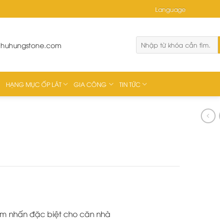
Language
phuhungstone.com
HẠNG MỤC ỐP LÁT
GIA CÔNG
TIN TỨC
điểm nhấn đặc biệt cho căn nhà