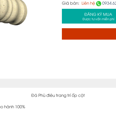
Giá bán:
Liên hệ
0934.6
ĐĂNG KÝ MUA
Được tư vấn miễn phí
Đá Phù điêu trang trí ốp cột
bảo hành 100%