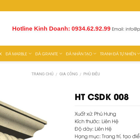
Hotline Kinh Doanh: 0934.62.92.99
Email:
info@
X
ĐÁ MARBLE
ĐÁ GRANITE
ĐÁ NHÂN TẠO
TRANH ĐÁ TỰ NHIÊN
TRANG CHỦ
GIA CÔNG
PHÙ ĐIÊU
/
/
HT CSDK 008
Xuất xứ:
Phú Hưng
Kích thước:
Liên Hệ
Độ dày:
Liên Hệ
Hạng mục:
Trang trí, tạo 