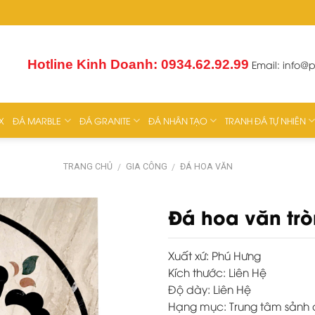
Hotline Kinh Doanh: 0934.62.92.99
Email:
info@
X
ĐÁ MARBLE
ĐÁ GRANITE
ĐÁ NHÂN TẠO
TRANH ĐÁ TỰ NHIÊN
TRANG CHỦ
GIA CÔNG
ĐÁ HOA VĂN
/
/
Đá hoa văn trò
Xuất xứ:
Phú Hưng
Kích thước:
Liên Hệ
Độ dày:
Liên Hệ
Hạng mục:
Trung tâm sảnh c