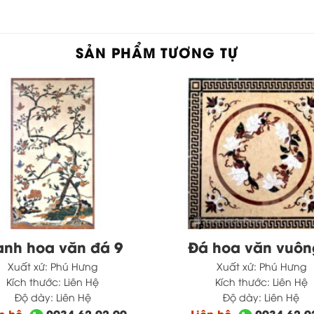
SẢN PHẨM TƯƠNG TỰ
anh hoa văn đá 9
Đá hoa văn vuôn
Xuất xứ:
Phú Hưng
Xuất xứ:
Phú Hưng
Kích thước:
Liên Hệ
Kích thước:
Liên Hệ
Độ dày:
Liên Hệ
Độ dày:
Liên Hệ
ên hệ
0934.62.92.99
Liên hệ
0934.62.9