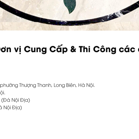
ơn vị Cung Cấp & Thi Công các d
, phường Thượng Thanh, Long Biên, Hà Nội.
ội.
 (Đá Nội Địa)
á Nội Địa)