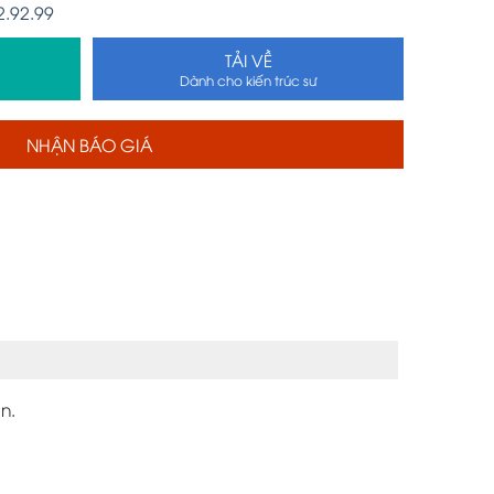
2.92.99
TẢI VỀ
Dành cho kiến trúc sư
NHẬN BÁO GIÁ
n.