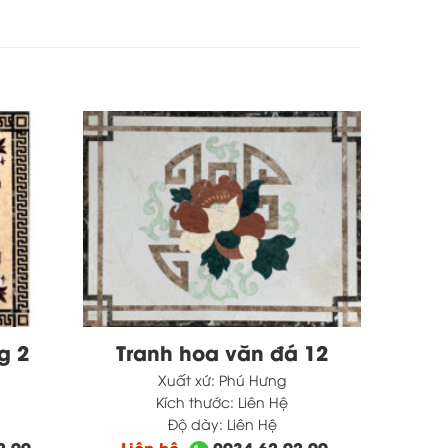
g 2
Tranh hoa văn đá 12
Xuất xứ:
Phú Hưng
Kích thước:
Liên Hệ
Độ dày:
Liên Hệ
2.99
Liên hệ
0934.62.92.99