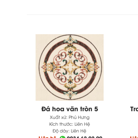
hật 4
Đá hoa văn tròn 5
Tr
Xuất xứ:
Phú Hưng
Kích thước:
Liên Hệ
Độ dày:
Liên Hệ
2.99
Liên hệ
0934.62.92.99
Li