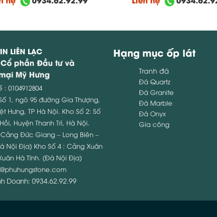
IN LIÊN LẠC
Hạng mục ốp lát
 Cổ phần Đầu tư và
Tranh đá
mại Mỹ Hưng
Đá Quartz
ế : 0104912804
Đá Granite
 Số 1, ngõ 95 đường Gia Thượng,
Đá Marble
ệt Hưng, TP Hà Nội.
Kho Số 2: Số
Đá Onyx
Hồi, Huyện Thanh Trì, Hà Nội.
Gia công
: Cảng Đức Giang – Long Biên –
á Nội Địa)
Kho Số 4 : Cảng Xuân
Xuân Hà Tĩnh. (Đá Nội Địa)
o@phuhungstone.com
inh Doanh:
0934.62.92.99