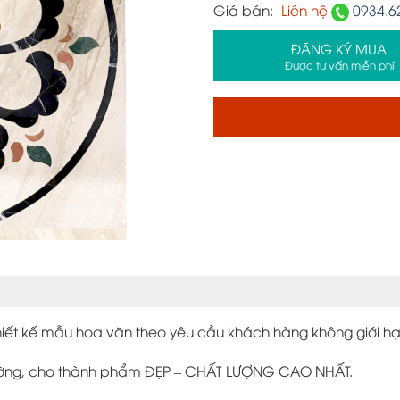
Giá bán:
Liên hệ
0934.6
ĐĂNG KÝ MUA
Được tư vấn miễn phí
iết kế mẫu hoa văn theo yêu cầu khách hàng không giới hạ
trường, cho thành phẩm ĐẸP – CHẤT LƯỢNG CAO NHẤT.