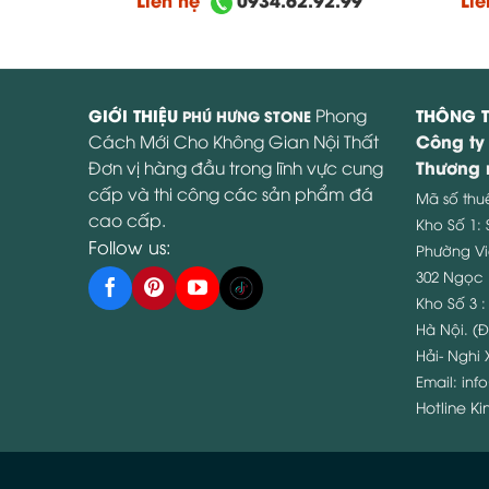
GIỚI THIỆU
Phong
THÔNG T
PHÚ HƯNG STONE
Công ty
Cách Mới Cho Không Gian Nội Thất
Thương 
Đơn vị hàng đầu trong lĩnh vực cung
cấp và thi công các sản phẩm đá
Mã số thu
cao cấp.
Kho Số 1:
Follow us:
Phường Vi
302 Ngọc 
Kho Số 3 
Hà Nội. (Đ
Hải- Nghi 
Email:
inf
Hotline K