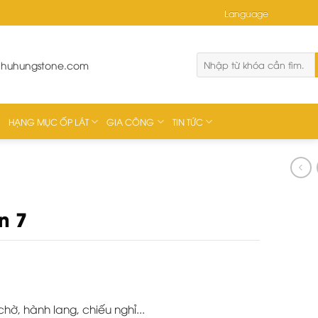
Language
phuhungstone.com
HẠNG MỤC ỐP LÁT
GIA CÔNG
TIN TỨC
n 7
hờ, hành lang, chiếu nghỉ...