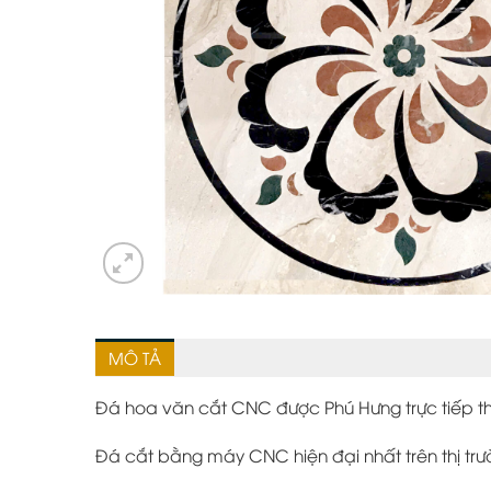
MÔ TẢ
Đá hoa văn cắt CNC được Phú Hưng trực tiếp th
Đá cắt bằng máy CNC hiện đại nhất trên thị 