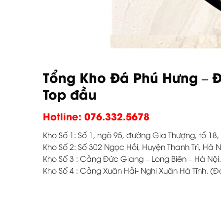
Tổng Kho Đá Phú Hưng – Đ
Top đầu
Hotline:
076.332.5678
Kho Số 1: Số 1, ngõ 95, đường Gia Thượng, tổ 18
Kho Số 2: Số 302 Ngọc Hồi, Huyện Thanh Trì, Hà N
Kho Số 3 : Cảng Đức Giang – Long Biên – Hà Nội.
Kho Số 4 : Cảng Xuân Hải- Nghi Xuân Hà Tĩnh. (Đ