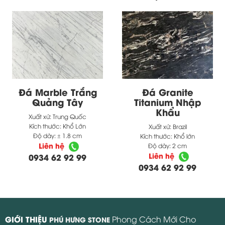
Đá Marble Trắng
Đá Granite
Quảng Tây
Titanium Nhập
Khẩu
Xuất xứ:
Trung Quốc
Kích thước:
Khổ Lớn
Xuất xứ:
Brazil
Độ dày:
± 1.8 cm
Kích thước:
Khổ lớn
Liên hệ
Độ dày:
2 cm
Liên hệ
0934 62 92 99
0934 62 92 99
GIỚI THIỆU
Phong Cách Mới Cho
PHÚ HƯNG STONE