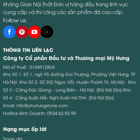
Không Gian Nội Thất Đơn vị hàng đầu trong lĩnh vực
cung cấp và thi công các sản phẩm đá cao cấp.
Follow us:
THÔNG TIN LIÊN LẠC
Công ty Cổ phần Đầu tư và Thương mại Mỹ Hưng
Mã số thuế : 0104912804
Kho Số 1: Số 1, ngõ 95 đường Gia Thượng, Phường Việt Hưng, TP
Hà Nội.
Kho Số 2: Số 302 Ngọc Hồi, Huyện Thanh Trì, Hà Nội.
Kho
Số 3 : Cảng Đức Giang – Long Biên – Hà Nội. (Đá Nội Địa)
Kho
Số 4 : Cảng Xuân Hải- Nghi Xuân Hà Tĩnh. (Đá Nội Địa)
Email:
info@phuhungstone.com
Hotline Kinh Doanh:
0934.62.92.99
Hạng mục ốp lát
Tranh đá