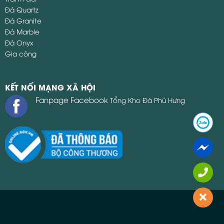
Đá Quartz
Đá Granite
Đá Marble
Đá Onyx
Gia công
KẾT NỐI MẠNG XÃ HỘI
Fanpage Facebook
Tổng Kho Đá Phú Hưng