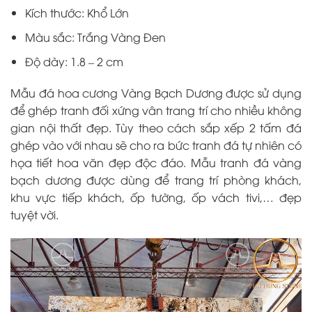
Kích thước: Khổ Lớn
Màu sắc: Trắng Vàng Đen
Độ dày: 1.8 – 2 cm
Mẫu đá hoa cương Vàng Bạch Dương được sử dụng
để ghép tranh đối xứng vân trang trí cho nhiều không
gian nội thất đẹp. Tùy theo cách sắp xếp 2 tấm đá
ghép vào với nhau sẽ cho ra bức tranh đá tự nhiên có
họa tiết hoa văn đẹp độc đáo. Mẫu tranh đá vàng
bạch dương được dùng để trang trí phòng khách,
khu vực tiếp khách, ốp tường, ốp vách tivi,… đẹp
tuyệt vời.