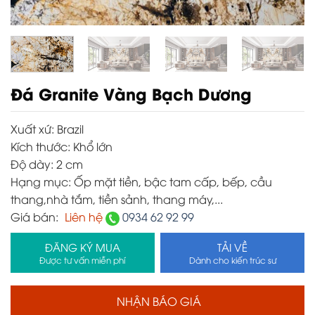
Đá Granite Vàng Bạch Dương
Xuất xứ:
Brazil
Kích thước:
Khổ lớn
Độ dày:
2 cm
Hạng mục:
Ốp mặt tiền, bậc tam cấp, bếp, cầu
thang,nhà tắm, tiền sảnh, thang máy,...
Giá bán:
Liên hệ
0934 62 92 99
ĐĂNG KÝ MUA
TẢI VỀ
Được tư vấn miễn phí
Dành cho kiến trúc sư
NHẬN BÁO GIÁ