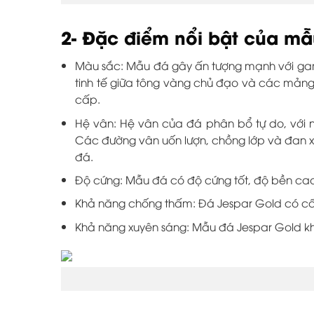
2- Đặc điểm nổi bật của mẫ
Màu sắc: Mẫu đá gây ấn tượng mạnh với gam 
tinh tế giữa tông vàng chủ đạo và các mảng
cấp.
Hệ vân: Hệ vân của đá phân bổ tự do, với
Các đường vân uốn lượn, chồng lớp và đan xen
đá.
Độ cứng: Mẫu đá có độ cứng tốt, độ bền cao, 
Khả năng chống thấm: Đá Jespar Gold có cấu
Khả năng xuyên sáng: Mẫu đá Jespar Gold khô