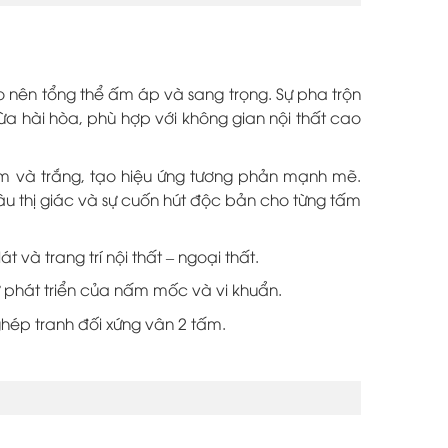
nên tổng thể ấm áp và sang trọng. Sự pha trộn
 hài hòa, phù hợp với không gian nội thất cao
 và trắng, tạo hiệu ứng tương phản mạnh mẽ.
âu thị giác và sự cuốn hút độc bản cho từng tấm
à trang trí nội thất – ngoại thất.
 phát triển của nấm mốc và vi khuẩn.
ghép tranh đối xứng vân 2 tấm.