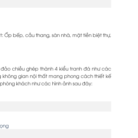
: Ốp bếp, cầu thang, sàn nhà, mặt tiền biệt thự,
ẽ đảo chiều ghép thành 4 kiểu tranh đá như các
g không gian nội thất mang phong cách thiết kế
i phòng khách như các hình ảnh sau đây: