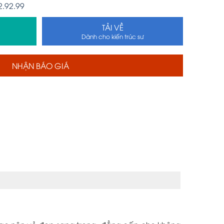
2.92.99
TẢI VỀ
Dành cho kiến trúc sư
NHẬN BÁO GIÁ