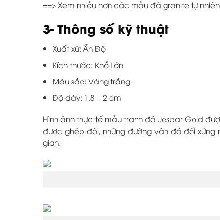
==> Xem nhiều hơn các mẫu đá granite tự nhiê
3- Thông số kỹ thuật
Xuất xứ: Ấn Độ
Kích thước: Khổ Lớn
Màu sắc: Vàng trắng
Độ dày: 1.8 – 2 cm
Hình ảnh thực tế mẫu tranh đá Jespar Gold đượ
được ghép đôi, những đường vân đá đối xứng nh
gian.