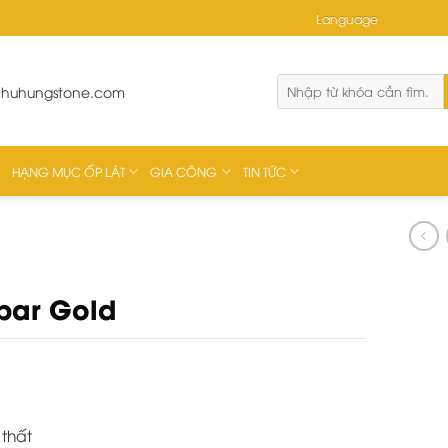
Language
phuhungstone.com
HẠNG MỤC ỐP LÁT
GIA CÔNG
TIN TỨC
par Gold
 thất