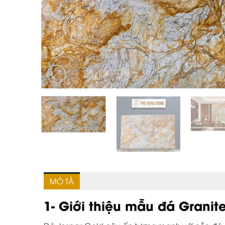
MÔ TẢ
1- Giới thiệu mẫu đá Granit