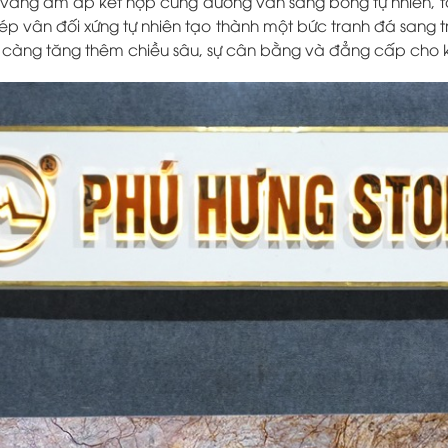
vàng ấm áp kết hợp cùng đường vân sáng bóng tự nhiên, t
hép vân đối xứng tự nhiên tạo thành một bức tranh đá sang 
 lại càng tăng thêm chiều sâu, sự cân bằng và đẳng cấp cho 