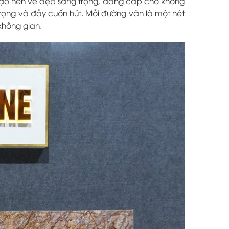
ạo nên vẻ đẹp sang trọng, đẳng cấp cho không
trọng và đầy cuốn hút. Mỗi đường vân là một nét
không gian.