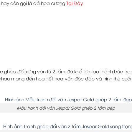
n hay còn gọi là đá hoa cương
Tại Đây
c ghép đối xứng vân từ 2 tấm đá khổ lớn tạo thành bức tra
au mang đến họa tiết hoa văn độc đáo và hình thù cuốn h
Mẫu tranh đối vân Jespar Gold ghép 2 tấm đẹp