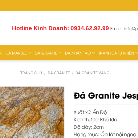
Hotline Kinh Doanh: 0934.62.92.99
Email:
info@
X
ĐÁ MARBLE
ĐÁ GRANITE
ĐÁ NHÂN TẠO
TRANH ĐÁ TỰ NHIÊN
TRANG CHỦ
ĐÁ GRANITE
ĐÁ GRANITE VÀNG
/
/
Đá Granite Jes
Xuất xứ:
Ấn Độ
Kích thước:
Khổ lớn
Độ dày:
2cm
Hạng mục:
Ốp lát nội ngoại