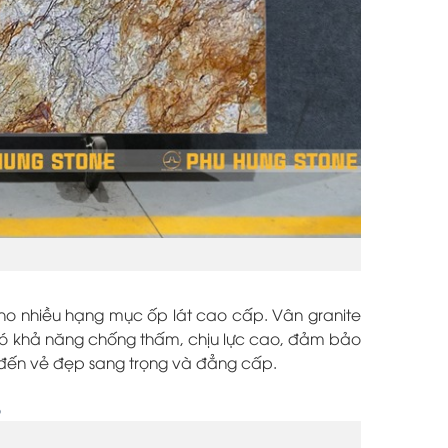
 cho nhiều hạng mục ốp lát cao cấp. Vân granite
 có khả năng chống thấm, chịu lực cao, đảm bảo
g đến vẻ đẹp sang trọng và đẳng cấp.