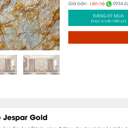
Giá bán:
Liên hệ
0934.6
ĐĂNG KÝ MUA
Được tư vấn miễn phí
e Jespar Gold