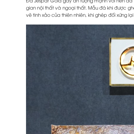
Đá Jespar Gold
gây ấn tượng mạnh với nền đá 
gian nội thất và ngoại thất. Mẫu đá khi được g
vẽ tinh xảo của thiên nhiên, khi ghép đối xứng