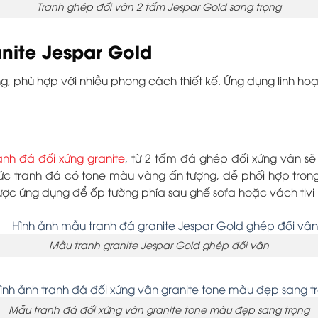
Tranh ghép đối vân 2 tấm Jespar Gold sang trọng
anite Jespar Gold
 phù hợp với nhiều phong cách thiết kế. Ứng dụng linh hoạt
anh đá đối xứng granite
, từ 2 tấm đá ghép đối xứng vân s
Bức tranh đá có tone màu vàng ấn tượng, dễ phối hợp tron
được ứng dụng để ốp tường phía sau ghế sofa hoặc vách tiv
Mẫu tranh granite Jespar Gold ghép đối vân
Mẫu tranh đá đối xứng vân granite tone màu đẹp sang trọng