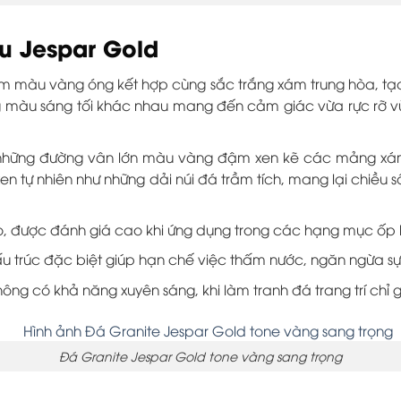
u Jespar Gold
màu vàng óng kết hợp cùng sắc trắng xám trung hòa, tạo 
 màu sáng tối khác nhau mang đến cảm giác vừa rực rỡ vừa
 những đường vân lớn màu vàng đậm xen kẽ các mảng xám
 tự nhiên như những dải núi đá trầm tích, mang lại chiều s
được đánh giá cao khi ứng dụng trong các hạng mục ốp lát v
 trúc đặc biệt giúp hạn chế việc thấm nước, ngăn ngừa sự
ng có khả năng xuyên sáng, khi làm tranh đá trang trí chỉ 
Đá Granite Jespar Gold tone vàng sang trọng