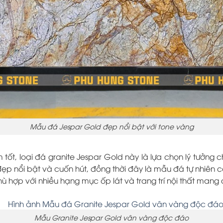
Mẫu đá Jespar Gold đẹp nổi bật với tone vàng
tốt, loại đá granite Jespar Gold này là lựa chọn lý tưởng
ẹp nổi bật và cuốn hút, đồng thời đây là mẫu đá tự nhiên
hù hợp với nhiều hạng mục ốp lát và trang trí nội thất man
Mẫu Granite Jespar Gold vân vàng độc đáo