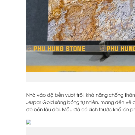
Nhờ vào độ bền vượt trội, khả năng chống thấm 
Jespar Gold sáng bóng tự nhiên, mang đến vẻ đ
độ bền lâu dài. Mẫu đá có kích thước khổ lớn p