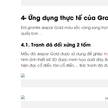
4- Ứng dụng thực tế của Gr
Đá granite Jespar Gold màu sắc vàng sang trọng,
quầy bar…
4.1. Tranh đá đối xứng 2 tấm
Mẫu đá Jespar Gold được sử dụng để ghép
tr
hình ảnh thiết kế 3D được minh họa dưới đây. 
hiện đại, cổ điển, tân cổ điển,… Bức tranh đá 